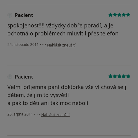
Pacient
spokojenost!!!! vždycky dobře poradí, a je
ochotná o problémech mluvit i přes telefon
podle názoru uživatele Pacient
24. listopadu 2011
•
•
•
Nahlásit zneužití
Pacient
Velmi příjemná paní doktorka vše ví chová se j
dětem, že jim to vysvětlí
a pak to děti ani tak moc nebolí
podle názoru uživatele Pacient
25. srpna 2011
•
•
•
Nahlásit zneužití