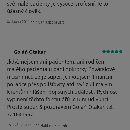
své malé pacienty je vysoce profesní. Je to
úžasný člověk.
podle názoru uživatele Pacient
8. dubna 2011
•
•
•
Nahlásit zneužití
Goláň Otakar
G
Ikdyž nejsem ani pacientem, ani rodičem
malého pacienta u paní doktorky Chvátalové,
musím říct, že je super. Jelikož jsem finanční
poradce přes pojišťovny atd. vyřizuji malým
klientům hlášení pojistných událostí. Rychlost
vyplnění těchto formulářů je u ní udivující.
Prostě super. S pozdravem Goláň Otakar, tel.
721641557.
podle názoru uživatele Goláň Otakar
15. května 2009
•
•
•
Nahlásit zneužití