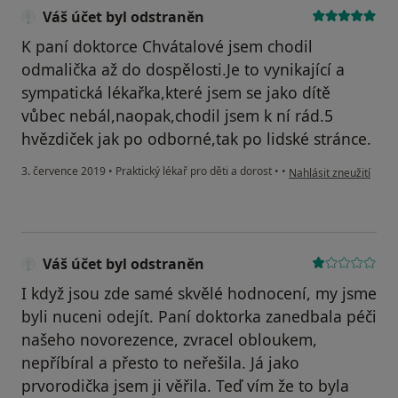
Váš účet byl odstraněn
K paní doktorce Chvátalové jsem chodil
odmalička až do dospělosti.Je to vynikající a
sympatická lékařka,které jsem se jako dítě
vůbec nebál,naopak,chodil jsem k ní rád.5
hvězdiček jak po odborné,tak po lidské stránce.
podle názoru uživatel
3. července 2019
•
Praktický lékař pro děti a dorost
•
•
Nahlásit zneužití
Váš účet byl odstraněn
I když jsou zde samé skvělé hodnocení, my jsme
byli nuceni odejít. Paní doktorka zanedbala péči
našeho novorezence, zvracel obloukem,
nepříbíral a přesto to neřešila. Já jako
prvorodička jsem ji věřila. Teď vím že to byla