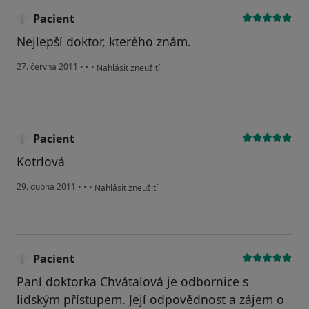
Pacient
Nejlepší doktor, kterého znám.
podle názoru uživatele Pacient
27. června 2011
•
•
•
Nahlásit zneužití
Pacient
Kotrlová
podle názoru uživatele Pacient
29. dubna 2011
•
•
•
Nahlásit zneužití
Pacient
Paní doktorka Chvátalová je odbornice s
lidským přístupem. Její odpovědnost a zájem o