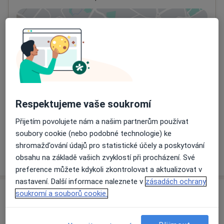
Přiblížit mapu
se otevře v nové záložce
Dostupnost
Na této adrese online kalendář není aktivní
Co mám v takové situaci udělat?
Způsoby platby (soukromé návštěvy)
Respektujeme vaše soukromí
Na teto adrese lékař přijímá pacienty na pojišťovnu
Přijetím povolujete nám a našim partnerům používat
Detaily
soubory cookie (nebo podobné technologie) ke
shromažďování údajů pro statistické účely a poskytování
Více
obsahu na základě vašich zvyklostí při procházení. Své
o adrese
preference můžete kdykoli zkontrolovat a aktualizovat v
nastavení. Další informace naleznete v
zásadách ochrany
soukromí a souborů cookie.
Názory
Přidejte svůj názor