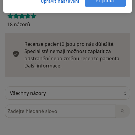
Přijmout
Upravit nastavení
18 názorů
Recenze pacientů jsou pro nás důležité.
Specialisté nemají možnost zaplatit za
odstranění nebo změnu recenze pacienta.
Další informace o názorech
Další informace.
Hledejte v názorech