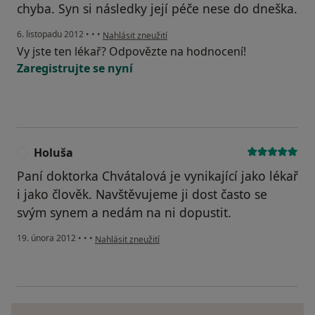
chyba. Syn si následky její péče nese do dneška.
podle názoru uživatele Váš účet byl odstraněn
6. listopadu 2012
•
•
•
Nahlásit zneužití
Vy jste ten lékař? Odpovězte na hodnocení!
Zaregistrujte se nyní
Holuša
H
Paní doktorka Chvátalová je vynikající jako lékař
i jako člověk. Navštěvujeme ji dost často se
svým synem a nedám na ni dopustit.
podle názoru uživatele Holuša
19. února 2012
•
•
•
Nahlásit zneužití