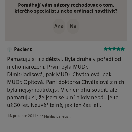
Pomáhají vám názory rozhodovat o tom,
kterého specialistu nebo ordinaci navštívit?
Ano
Ne
Pacient
Pamatuju si ji z dětství. Byla druhá v pořadí od
mého narození. První byla MUDr.
Dimitriadisová, pak MUDr. Chvátalová, pak
MUDr. Opltová. Paní doktorka Chvátalová z nich
byla nejsympatičtější. Víc nemohu soudit, ale
pamatuju si, že jsem se u ní nikdy nebál. Je to
už 30 let. Neuvěřitelné, jak ten čas letí.
podle názoru uživatele Pacient
14. prosince 2011
•
•
•
Nahlásit zneužití