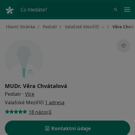
Hla
Co hledáte?
Hlavní Stránka
Pediatr
Valašské Meziříčí
Věra Chvát
Změna města
MUDr.
Věra Chvátalová
o specializacích
Pediatr
·
Více
Valašské Meziříčí
1 adresa
18 názorů
Kontaktní údaje