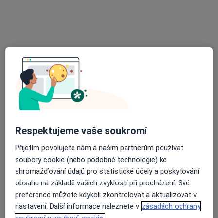
Praktický lékař pro děti a dorost
Tento specialista nenabízí online rezervaci termínu na této adrese.
Rezervovat termín
Respektujeme vaše soukromí
Přijetím povolujete nám a našim partnerům používat
MUDr. Marie Grégrová
soubory cookie (nebo podobné technologie) ke
Pediatr
shromažďování údajů pro statistické účely a poskytování
8 názorů
obsahu na základě vašich zvyklostí při procházení. Své
U Nemocnice 980, Valašské Meziříčí
•
Mapa
preference můžete kdykoli zkontrolovat a aktualizovat v
Praktický lékař pro děti a dorost
nastavení. Další informace naleznete v
zásadách ochrany
soukromí a souborů cookie.