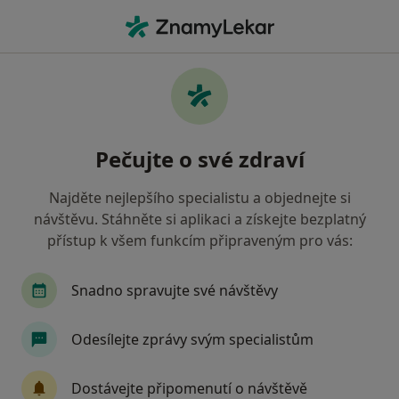
Hla
Pediatr • Valašské Meziříčí, zlínský
Filtry
• 1
Mapa
Doporučení pediatři s Zdravotní pojišťovna
Pečujte o své zdraví
ministerstva vnitra ČR Valašské Meziříčí
Jak řadíme výsledky vyhledávání?
Najděte nejlepšího specialistu a objednejte si
návštěvu. Stáhněte si aplikaci a získejte bezplatný
přístup k všem funkcím připraveným pro vás:
Snadno spravujte své návštěvy
Odesílejte zprávy svým specialistům
MUDr. Šárka Čechová
Dostávejte připomenutí o návštěvě
Pediatr