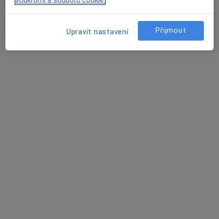
Tento specialista nenabízí online rezervaci termínu na této adrese.
Rezervovat termín
Přijmout
Upravit nastavení
Marie Bubelová
Pediatr
3 názory
Kolonie 207, Jablůnka
•
Mapa
Praktický lékař pro děti a dorost
Tento specialista nenabízí online rezervaci termínu na této adrese.