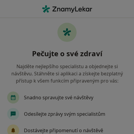
Hla
Pediatr • Příbram, středočeský
Filtry
• 1
Mapa
Doporučení pediatři s Zdravotní pojišťovna
Pečujte o své zdraví
ministerstva vnitra ČR Příbram
Jak řadíme výsledky vyhledávání?
Najděte nejlepšího specialistu a objednejte si
návštěvu. Stáhněte si aplikaci a získejte bezplatný
přístup k všem funkcím připraveným pro vás:
Snadno spravujte své návštěvy
Odesílejte zprávy svým specialistům
MUDr. Jaroslava Maninová
Dostávejte připomenutí o návštěvě
Pediatr