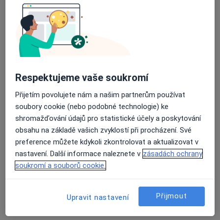
Tento specialista nenabízí online rezervaci termínu na této adrese.
Rezervovat termín
Respektujeme vaše soukromí
Přijetím povolujete nám a našim partnerům používat
soubory cookie (nebo podobné technologie) ke
shromažďování údajů pro statistické účely a poskytování
obsahu na základě vašich zvyklostí při procházení. Své
MUDr. Marie Valášková
preference můžete kdykoli zkontrolovat a aktualizovat v
Pediatr
nastavení. Další informace naleznete v
zásadách ochrany
13 názorů
soukromí a souborů cookie.
Zahradnická 72, Příbram
•
Mapa
Ord. prakt. lékaře pro děti a dorost
Přijmout
Upravit nastavení
Tento specialista nenabízí online rezervaci termínu na této adrese.