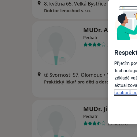
8. května 65, Velká Bystřice
•
Mapa
Doktor lenochod s.r.o.
MUDr. Alena Pou
Pediatr
31 názorů
Respekt
Přijetím p
technologi
tř. Svornosti 57, Olomouc
•
Mapa
základě vaš
Praktický lékař pro děti a dorost
aktualizova
souborů co
MUDr. Jiří Reitin
Pediatr
29 názorů