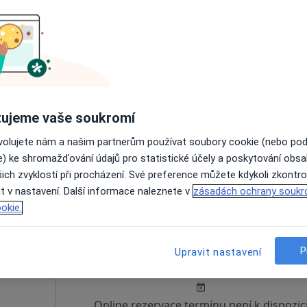
čová
Dnes
Zítra
Ne
Po
7 Srpen
8 Srpen
9 Srpen
10 Srpe
ujeme vaše soukromí
Online rezervace termínu není k dispozic
ovolujete nám a našim partnerům používat soubory cookie (nebo po
Rezervovat termín
e) ke shromažďování údajů pro statistické účely a poskytování obs
ich zvyklostí při procházení. Své preference můžete kdykoli zkontro
t v nastavení. Další informace naleznete v
zásadách ochrany soukr
okie.
ger
Dnes
Zítra
Ne
Po
P
Upravit nastavení
7 Srpen
8 Srpen
9 Srpen
10 Srpe
Online rezervace termínu není k dispozic