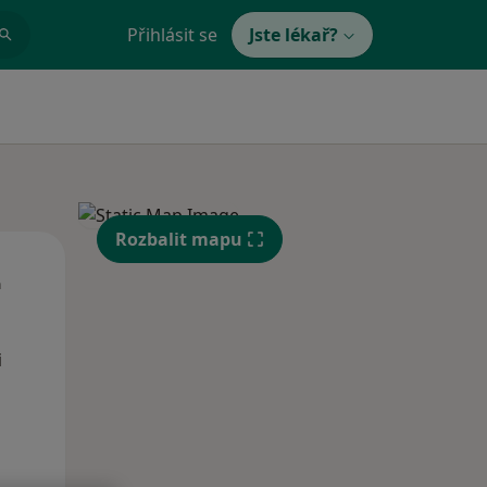
Přihlásit se
Jste lékař?
Rozbalit mapu
Út
St
Čt
n
11 Srpen
12 Srpen
13 Srpen
i