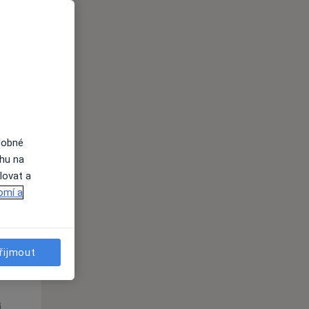
Út
St
Čt
n
11 Srpen
12 Srpen
13 Srpen
i
dobné
ahu na
lovat a
omí a
Út
St
Čt
řijmout
n
11 Srpen
12 Srpen
13 Srpen
i