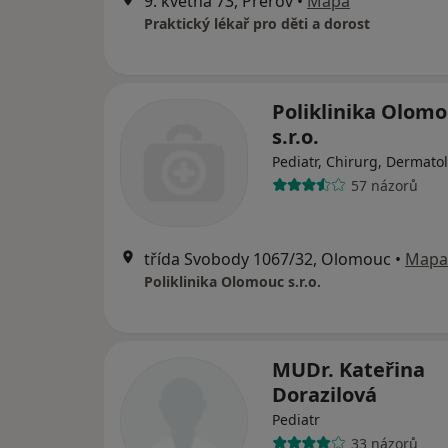
9. května 73, Přerov
•
Mapa
Praktický lékař pro děti a dorost
Poliklinika Olom
s.r.o.
Pediatr, Chirurg, Dermato
57 názorů
třída Svobody 1067/32, Olomouc
•
Mapa
Poliklinika Olomouc s.r.o.
MUDr. Kateřina
Dorazilová
Pediatr
33 názorů