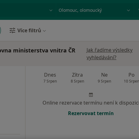
ace, nemoc nebo příjmení
Město nebo region
Více filtrů
ovna ministerstva vnitra ČR
Jak řadíme výsledky
vyhledávání?
Dnes
Zítra
Ne
Po
7 Srpen
8 Srpen
9 Srpen
10 Srpe
Online rezervace termínu není k dispozic
Rezervovat termín