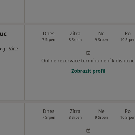
ouc
Dnes
Zítra
Ne
Po
7 Srpen
8 Srpen
9 Srpen
10 Srpe
·
Více
log
Online rezervace termínu není k dispozic
Zobrazit profil
Dnes
Zítra
Ne
Po
7 Srpen
8 Srpen
9 Srpen
10 Srpe