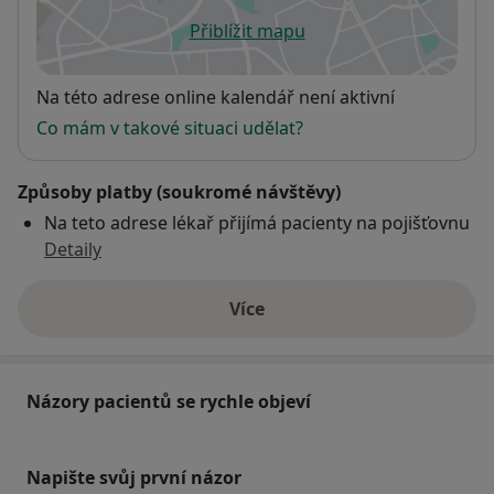
Přiblížit mapu
se otevře v nové záložce
Dostupnost
Na této adrese online kalendář není aktivní
Co mám v takové situaci udělat?
Způsoby platby (soukromé návštěvy)
Na teto adrese lékař přijímá pacienty na pojišťovnu
Detaily
Více
o adrese
Názory pacientů se rychle objeví
Napište svůj první názor