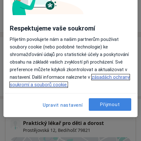
Rezervovat termín
Ceník
Adresy
Názory pacientů
Respektujeme vaše soukromí
Přijetím povolujete nám a našim partnerům používat
soubory cookie (nebo podobné technologie) ke
Ceník
shromažďování údajů pro statistické účely a poskytování
Informace o službách a cenách nejsou k dispozici
obsahu na základě vašich zvyklostí při procházení. Své
Tento specialista ještě nepřidával žádné informace o
preference můžete kdykoli zkontrolovat a aktualizovat v
svých službách.
nastavení. Další informace naleznete v
zásadách ochrany
soukromí a souborů cookie.
Přijmout
Upravit nastavení
Adresa
Praktický lékař pro děti a dorost
Prostějovská 12,
Bedihošť 79821