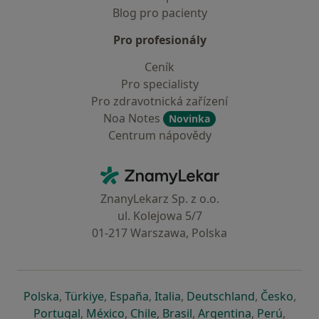
Blog pro pacienty
Pro profesionály
Ceník
Pro specialisty
Pro zdravotnická zařízení
Noa Notes
Novinka
Centrum nápovědy
Kontakt
ZnamyLekar - Hlavní stránka
ZnanyLekarz Sp. z o.o.
ul. Kolejowa 5/7
01-217 Warszawa, Polska
se otevře v nové záložce
se otevře v nové záložce
se otevře v nové záložce
se otevře v nové záložce
se otevře v 
se o
Polska
,
Türkiye
,
España
,
Italia
,
Deutschland
,
Česko
,
se otevře v nové záložce
se otevře v nové záložce
se otevře v nové záložce
se otevře v nové záložc
se otevře v 
se ote
Portugal
,
México
,
Chile
,
Brasil
,
Argentina
,
Perú
,