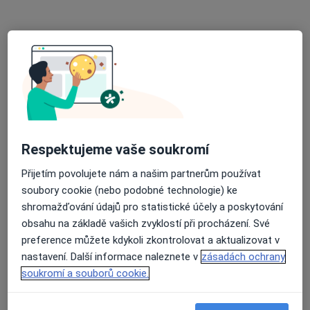
Ordinace lékaře pro děti a dorost
Tento specialista nenabízí online rezervaci termínu na této adrese.
Rezervovat termín
Respektujeme vaše soukromí
Přijetím povolujete nám a našim partnerům používat
soubory cookie (nebo podobné technologie) ke
shromažďování údajů pro statistické účely a poskytování
MUDr. Iva Loníková
obsahu na základě vašich zvyklostí při procházení. Své
Pediatr
preference můžete kdykoli zkontrolovat a aktualizovat v
7 názorů
nastavení. Další informace naleznete v
zásadách ochrany
J. A. Komenského 772, Kynšperk nad Ohří
•
Mapa
soukromí a souborů cookie.
Ordinace pro děti a dorost