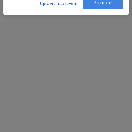
Tento specialista nenabízí online rezervaci termínu na této adrese.
Přijmout
Upravit nastavení
Rezervovat termín
Marianna Hanová
Pediatr
7 názorů
Divadelní 3, Cheb
•
Mapa
Ordinace pro děti a dorost
Tento specialista nenabízí online rezervaci termínu na této adrese.