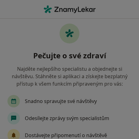
Hla
Pediatr • Cheb, karlovarský
Filtry
• 1
Mapa
Doporučení pediatři s Zdravotní pojišťovna
Pečujte o své zdraví
ministerstva vnitra ČR Cheb
Jak řadíme výsledky vyhledávání?
Najděte nejlepšího specialistu a objednejte si
návštěvu. Stáhněte si aplikaci a získejte bezplatný
přístup k všem funkcím připraveným pro vás:
Snadno spravujte své návštěvy
Odesílejte zprávy svým specialistům
MUDr. Věra Hroudová
Dostávejte připomenutí o návštěvě
Pediatr