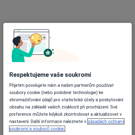
Ordinace praktického lékaře
Tento specialista nenabízí online rezervaci termínu na této adrese.
Rezervovat termín
Respektujeme vaše soukromí
Přijetím povolujete nám a našim partnerům používat
MUDr. Václav Janda
soubory cookie (nebo podobné technologie) ke
shromažďování údajů pro statistické účely a poskytování
Praktický lékař, Internista, Diagnostik
obsahu na základě vašich zvyklostí při procházení. Své
16 názorů
preference můžete kdykoli zkontrolovat a aktualizovat v
Zahradní 892/5, Kynšperk nad Ohří
•
Mapa
nastavení. Další informace naleznete v
zásadách ochrany
Praktický lékař a internista
soukromí a souborů cookie.