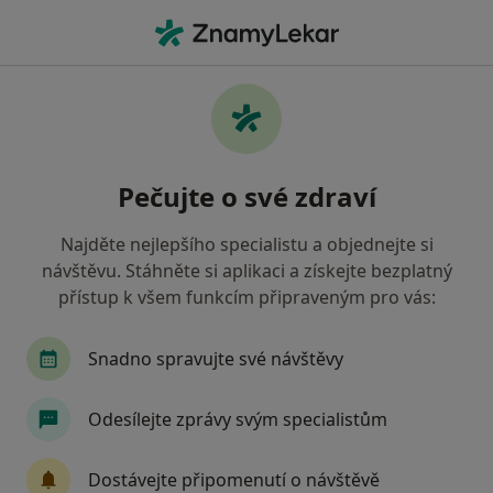
Hla
Praktický Lékař • Cheb, karlovarský
Filtry
• 1
Mapa
Doporučení praktičtí lékaři s Zdravotní
Pečujte o své zdraví
pojišťovna ministerstva vnitra ČR Cheb
Jak řadíme výsledky vyhledávání?
Najděte nejlepšího specialistu a objednejte si
návštěvu. Stáhněte si aplikaci a získejte bezplatný
přístup k všem funkcím připraveným pro vás:
Snadno spravujte své návštěvy
Odesílejte zprávy svým specialistům
MUDr. Marta Lukešová
Dostávejte připomenutí o návštěvě
Praktický lékař