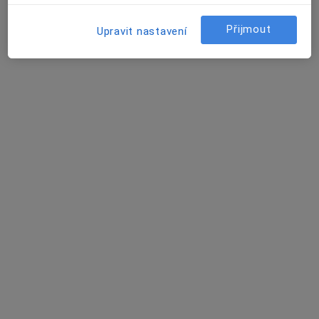
Tento specialista nenabízí online rezervaci termínu na této adrese.
Přijmout
Rezervovat termín
Upravit nastavení
MUDr. Vladimír Rajzl
Praktický lékař
16 názorů
Písečná 24, Cheb
•
Mapa
Praktický lékař pro dospělé
Tento specialista nenabízí online rezervaci termínu na této adrese.