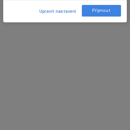
Tento specialista nenabízí online rezervaci termínu na této adrese.
Přijmout
Upravit nastavení
Rezervovat termín
Oldřich Vlk
Internista, Fyzioterapeut
Cheb
•
Mapa
Ordinace
Tento specialista nenabízí online rezervaci termínu na této adrese.
Rezervovat termín