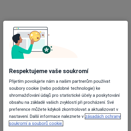
Zahradní 892/5, Kynšperk nad Ohří
•
Mapa
Praktický lékař a internista
Tento specialista nenabízí online rezervaci termínu na této adrese.
Rezervovat termín
Respektujeme vaše soukromí
Přijetím povolujete nám a našim partnerům používat
soubory cookie (nebo podobné technologie) ke
shromažďování údajů pro statistické účely a poskytování
Vojtěch Sigl
obsahu na základě vašich zvyklostí při procházení. Své
Internista, Fyzioterapeut
preference můžete kdykoli zkontrolovat a aktualizovat v
nastavení. Další informace naleznete v
zásadách ochrany
Františkovy Lázně
•
Mapa
soukromí a souborů cookie.
Ordinace