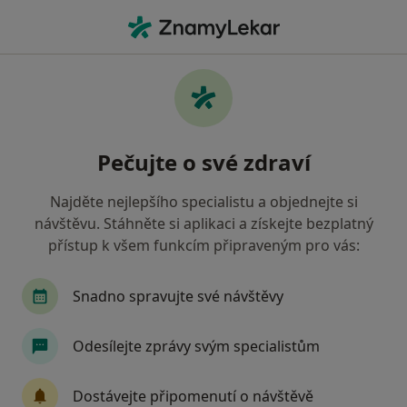
Hla
Internista • Cheb, karlovarský
Filtry
• 1
Mapa
Doporučení internisté s Zdravotní
Pečujte o své zdraví
pojišťovna ministerstva vnitra ČR Cheb
Jak řadíme výsledky vyhledávání?
Najděte nejlepšího specialistu a objednejte si
návštěvu. Stáhněte si aplikaci a získejte bezplatný
přístup k všem funkcím připraveným pro vás:
Snadno spravujte své návštěvy
Odesílejte zprávy svým specialistům
Vojtěch Sigl
Dostávejte připomenutí o návštěvě
Internista, Diabetolog