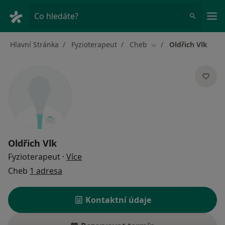
Hla
Co hledáte?
Hlavní Stránka
Fyzioterapeut
Cheb
Oldřich Vlk
Změna města
Oldřich Vlk
o specializacích
Fyzioterapeut
·
Více
Cheb
1 adresa
Kontaktní údaje