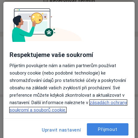
Rezervovat termín
Ceník
Adresy
Názory pacientů
Ceník
Respektujeme vaše soukromí
Informace o službách a cenách nejsou k dispozici
Přijetím povolujete nám a našim partnerům používat
Tento specialista ještě nepřidával žádné informace o
soubory cookie (nebo podobné technologie) ke
svých službách.
shromažďování údajů pro statistické účely a poskytování
obsahu na základě vašich zvyklostí při procházení. Své
preference můžete kdykoli zkontrolovat a aktualizovat v
nastavení. Další informace naleznete v
zásadách ochrany
Adresa
soukromí a souborů cookie.
Ordinace
Cheb
Přijmout
Upravit nastavení