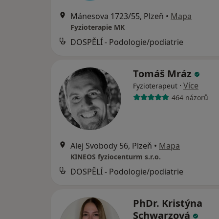
Mánesova 1723/55, Plzeň
•
Mapa
Fyzioterapie MK
DOSPĚLÍ - Podologie/podiatrie
Tomáš Mráz
·
Více
Fyzioterapeut
464 názorů
Alej Svobody 56, Plzeň
•
Mapa
KINEOS fyziocenturm s.r.o.
DOSPĚLÍ - Podologie/podiatrie
PhDr. Kristýna
Schwarzová