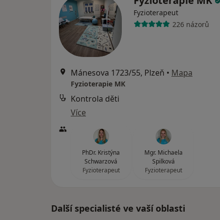
Fyzioterapie MK
Fyzioterapeut
226 názorů
Mánesova 1723/55, Plzeň
•
Mapa
Fyzioterapie MK
Kontrola děti
Více
PhDr. Kristýna
Mgr. Michaela
Schwarzová
Spilková
Fyzioterapeut
Fyzioterapeut
Další specialisté ve vaší oblasti