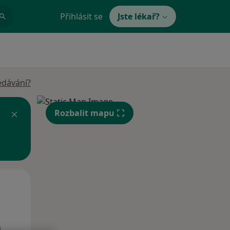
Přihlásit se
Jste lékař?
edávání?
Rozbalit mapu
Po
Út
St
10 Srpen
11 Srpen
12 Srpen
i