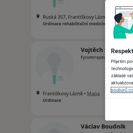
Ruská 357, Františkovy Lázně
•
Mapa
Ordinace rehabilitační medicíny
Vojtěch Sigl
Respekt
Fyzioterapeut, Internista
Přijetím p
technologi
základě vaš
aktualizova
souborů co
Františkovy Lázně
•
Mapa
Ordinace
Václav Boudník