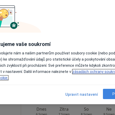
Rezervovat termín
Dnes
Zítra
So
Ne
ujeme vaše soukromí
6 Srpen
7 Srpen
8 Srpen
9 Srpen
ovolujete nám a našim partnerům používat soubory cookie (nebo po
e) ke shromažďování údajů pro statistické účely a poskytování obs
ich zvyklostí při procházení. Své preference můžete kdykoli zkontro
Online rezervace termínu není k dispozic
t v nastavení. Další informace naleznete v
zásadách ochrany soukr
Rezervovat termín
okie.
P
Upravit nastavení
Dnes
Zítra
So
Ne
6 Srpen
7 Srpen
8 Srpen
9 Srpen