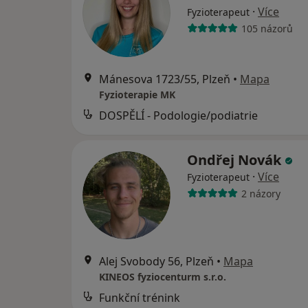
·
Více
Fyzioterapeut
105 názorů
Mánesova 1723/55, Plzeň
•
Mapa
Fyzioterapie MK
DOSPĚLÍ - Podologie/podiatrie
Ondřej Novák
·
Více
Fyzioterapeut
2 názory
Alej Svobody 56, Plzeň
•
Mapa
KINEOS fyziocenturm s.r.o.
Funkční trénink