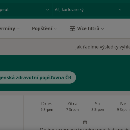
ace, nemoc nebo příjmení
Město nebo region
ermíny
Pojištění
Více filtrů
Jak řadíme výsledky vyhl
jenská zdravotní pojišťovna ČR
Dnes
Zítra
So
Ne
6 Srpen
7 Srpen
8 Srpen
9 Srpen
Online rezervace termínu není k dispozic