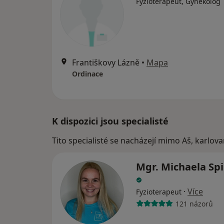
Fyzioterapeut, Gynekolog
Františkovy Lázně
•
Mapa
Ordinace
K dispozici jsou specialisté
Tito specialisté se nacházejí mimo Aš, karlov
Mgr. Michaela Sp
·
Více
Fyzioterapeut
121 názorů