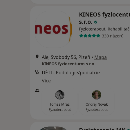
KINEOS fyziocen
s.r.o.
Fyzioterapeut, Rehabilitač
330 názorů
Alej Svobody 56, Plzeň
•
Mapa
KINEOS fyziocenturm s.r.o.
DĚTI - Podologie/podiatrie
Více
Tomáš Mráz
Ondřej Novák
Fyzioterapeut
Fyzioterapeut