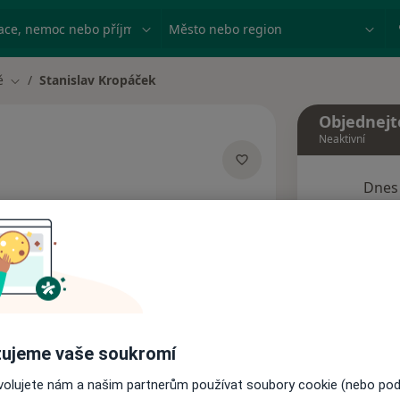
ace, nemoc nebo příjmení
Město nebo region
ě
Stanislav Kropáček
Změna města
Objednejt
Neaktivní
Dnes
cializacích
8 Srpen
esa
Tento 
Rezervovat termín
ujeme vaše soukromí
Názory pacientů
ovolujete nám a našim partnerům používat soubory cookie (nebo po