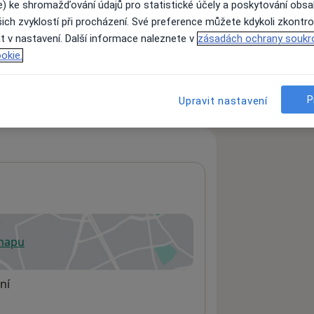
e) ke shromažďování údajů pro statistické účely a poskytování obs
ich zvyklostí při procházení. Své preference můžete kdykoli zkontro
t v nastavení. Další informace naleznete v
zásadách ochrany soukr
ách nejsou k dispozici
okie.
ádné informace o svých službách.
P
Upravit nastavení
 mapu
 otevře v nové záložce
ní