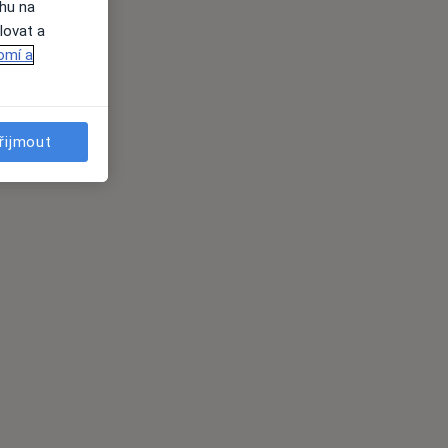
ahu na
lovat a
omí a
řijmout