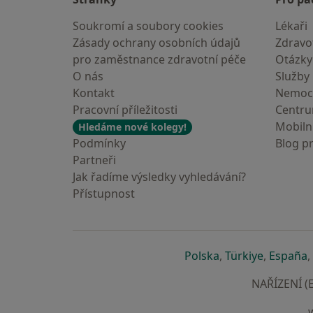
Soukromí a soubory cookies
Lékaři
Zásady ochrany osobních údajů
Zdravot
pro zaměstnance zdravotní péče
Otázky
O nás
Služby
Kontakt
Nemoc
Pracovní příležitosti
Centr
Mobilní
Hledáme nové kolegy!
Podmínky
Blog p
Partneři
Jak řadíme výsledky vyhledávání?
Přístupnost
se otevře v nové 
se otevře
s
Polska
,
Türkiye
,
España
,
NAŘÍZENÍ (E