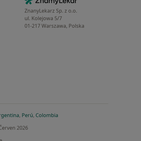
Kontakt
ZnanyLekarz Sp. z o.o.
ul. Kolejowa 5/7
01-217 Warszawa, Polska
e
é záložce
 v nové záložce
otevře v nové záložce
se otevře v nové záložce
se otevře v nové záložce
se otevře v nové záložce
rgentina
,
Perú
,
Colombia
 Červen 2026
e