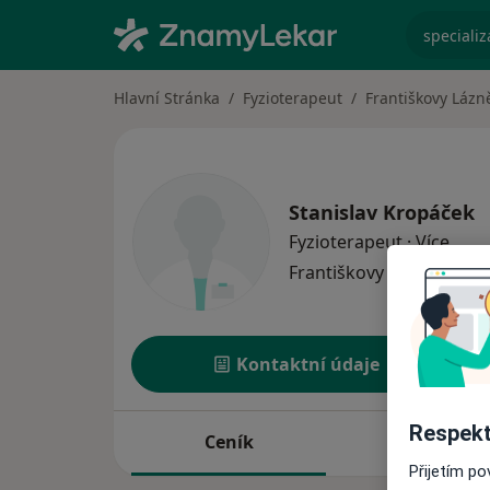
specializ
Hlavní Stránka
Fyzioterapeut
Františkovy Lázn
Stanislav Kropáček
o spe
Fyzioterapeut
·
Více
Františkovy Lázně
1 adr
Kontaktní údaje
Respekt
Ceník
Adresy
Přijetím p