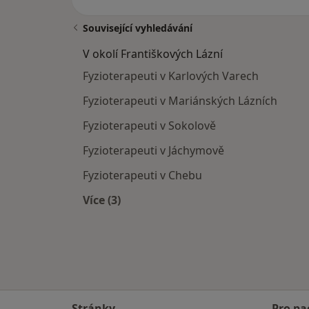
Související vyhledávání
V okolí Františkových Lázní
Fyzioterapeuti v Karlových Varech
Fyzioterapeuti v Mariánských Lázních
Fyzioterapeuti v Sokolově
Fyzioterapeuti v Jáchymově
Fyzioterapeuti v Chebu
Více (3)
Více v kategorii: V okolí Františkovýc
Stránky
Pro pa