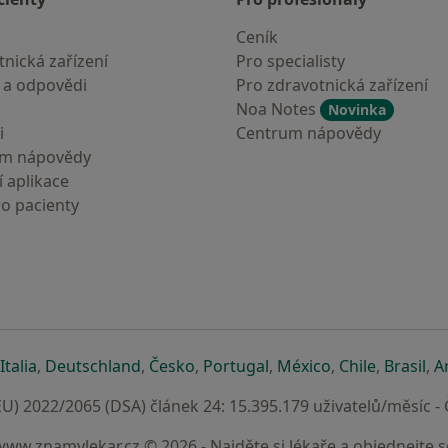
Ceník
nická zařízení
Pro specialisty
 a odpovědi
Pro zdravotnická zařízení
Noa Notes
Novinka
i
Centrum nápovědy
um nápovědy
 aplikace
ro pacienty
záložce
 v nové záložce
e otevře v nové záložce
se otevře v nové záložce
se otevře v nové záložce
se otevře v nové záložce
se otevře v nové záložc
se otevře v nov
se otevře
se 
Italia
,
Deutschland
,
Česko
,
Portugal
,
México
,
Chile
,
Brasil
,
A
U) 2022/2065 (DSA) článek 24: 15.395.179 uživatelů/měsíc -
www.znamylekar.cz © 2026 - Najděte si lékaře a objednejte s