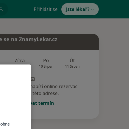
Přihlásit se
Jste lékař?
e se na ZnamyLekar.cz
Zítra
Po
Út
St
Čt
9 Srpen
10 Srpen
11 Srpen
12 Srpen
13 Srp
specialista nenabízí online rezervaci
termínu na této adrese.
Rezervovat termín
dobné