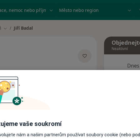
ace, nemoc nebo příjmení
Město nebo region
ě
Jiří Badal
Změna města
Objednejt
Neaktivní
Dnes
cializacích
7 Srpen
esa
Tento 
Rezervovat termín
ujeme vaše soukromí
Názory pacientů
ovolujete nám a našim partnerům používat soubory cookie (nebo po