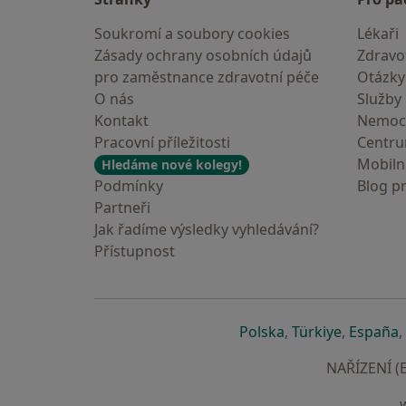
Soukromí a soubory cookies
Lékaři
Zásady ochrany osobních údajů
Zdravot
pro zaměstnance zdravotní péče
Otázky
O nás
Služby
Kontakt
Nemoc
Pracovní příležitosti
Centr
Mobilní
Hledáme nové kolegy!
Podmínky
Blog p
Partneři
Jak řadíme výsledky vyhledávání?
Přístupnost
se otevře v nové 
se otevře
s
Polska
,
Türkiye
,
España
,
NAŘÍZENÍ (E