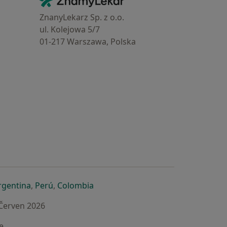
Kontakt
ZnanyLekarz Sp. z o.o.
ul. Kolejowa 5/7
01-217 Warszawa, Polska
e
é záložce
 v nové záložce
otevře v nové záložce
se otevře v nové záložce
se otevře v nové záložce
se otevře v nové záložce
rgentina
,
Perú
,
Colombia
 Červen 2026
e