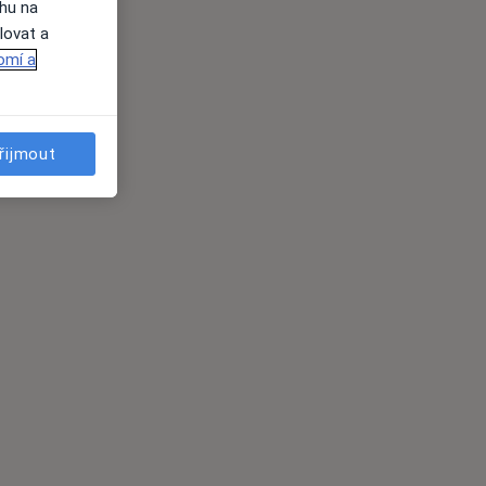
ahu na
lovat a
omí a
řijmout