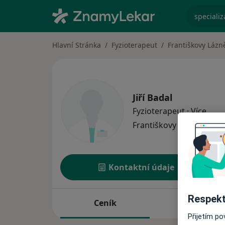
specializ
Hlavní Stránka
Fyzioterapeut
Františkovy Lázn
Jiří Badal
o spe
Fyzioterapeut
·
Více
Františkovy Lázně
1 adr
Kontaktní údaje
Respekt
Ceník
Adresy
Přijetím p