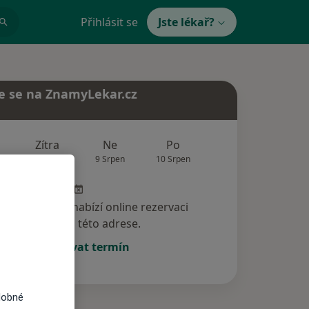
Přihlásit se
Jste lékař?
e se na ZnamyLekar.cz
Zítra
Ne
Po
Út
St
8 Srpen
9 Srpen
10 Srpen
11 Srpen
12 Srp
specialista nenabízí online rezervaci
termínu na této adrese.
Rezervovat termín
dobné