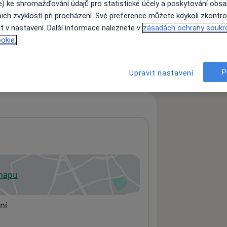
e) ke shromažďování údajů pro statistické účely a poskytování obs
ich zvyklostí při procházení. Své preference můžete kdykoli zkontro
t v nastavení. Další informace naleznete v
zásadách ochrany soukr
ách nejsou k dispozici
okie.
ádné informace o svých službách.
P
Upravit nastavení
 mapu
 otevře v nové záložce
ní