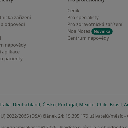
Ceník
nická zařízení
Pro specialisty
 a odpovědi
Pro zdravotnická zařízení
Noa Notes
Novinka
i
Centrum nápovědy
um nápovědy
 aplikace
ro pacienty
záložce
 v nové záložce
e otevře v nové záložce
se otevře v nové záložce
se otevře v nové záložce
se otevře v nové záložce
se otevře v nové záložc
se otevře v nov
se otevře
se 
Italia
,
Deutschland
,
Česko
,
Portugal
,
México
,
Chile
,
Brasil
,
A
U) 2022/2065 (DSA) článek 24: 15.395.179 uživatelů/měsíc -
www.znamylekar.cz © 2026 - Najděte si lékaře a objednejte s