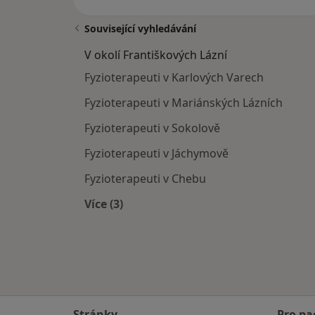
Související vyhledávání
V okolí Františkových Lázní
Fyzioterapeuti v Karlových Varech
Fyzioterapeuti v Mariánských Lázních
Fyzioterapeuti v Sokolově
Fyzioterapeuti v Jáchymově
Fyzioterapeuti v Chebu
Více (3)
Více v kategorii: V okolí Františkovýc
Stránky
Pro pa