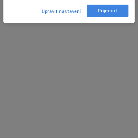
Ordinace
Přijmout
Upravit nastavení
Tento specialista nenabízí online rezervaci termínu na této adrese.
Rezervovat termín
Jana Benešová
Internista, Fyzioterapeut
Adresa 1
Adresa 2