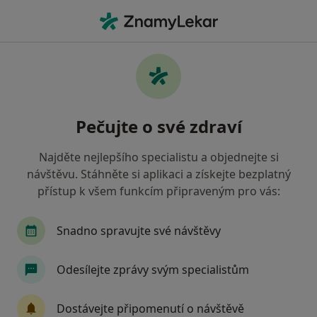
Hla
Internista • Cheb, karlovarský
Filtry
• 1
Mapa
Doporučení internisté s Revírní bratrská
Pečujte o své zdraví
pokladna, zdravotní pojišťovna Cheb
Jak řadíme výsledky vyhledávání?
Najděte nejlepšího specialistu a objednejte si
návštěvu. Stáhněte si aplikaci a získejte bezplatný
přístup k všem funkcím připraveným pro vás:
Snadno spravujte své návštěvy
Odesílejte zprávy svým specialistům
Vojtěch Sigl
Dostávejte připomenutí o návštěvě
Internista, Diabetolog