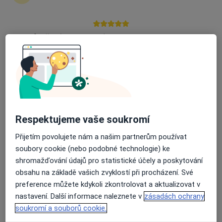
16 názorů
Valdštejnova 20, Cheb
•
Mapa
Průměrné hodnocení na Apple a Play Store 4.5
Ordinace diabetologie
Tento specialista nenabízí online rezervaci termínu na této adrese.
Rezervovat termín
Respektujeme vaše soukromí
Přijetím povolujete nám a našim partnerům používat
soubory cookie (nebo podobné technologie) ke
shromažďování údajů pro statistické účely a poskytování
obsahu na základě vašich zvyklostí při procházení. Své
preference můžete kdykoli zkontrolovat a aktualizovat v
Vojtěch Sigl
nastavení. Další informace naleznete v
zásadách ochrany
Internista, Fyzioterapeut
soukromí a souborů cookie.
Františkovy Lázně
•
Mapa