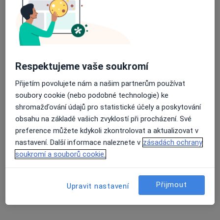
2 názory
Chittussiho 1001/9, Slezská Ostrava
•
Mapa
Interní a cévní ambulance MaderMED s.r.o.
Tento specialista nenabízí online rezervaci termínu na této adrese.
Respektujeme vaše soukromí
Rezervovat termín
Přijetím povolujete nám a našim partnerům používat
soubory cookie (nebo podobné technologie) ke
shromažďování údajů pro statistické účely a poskytování
obsahu na základě vašich zvyklostí při procházení. Své
preference můžete kdykoli zkontrolovat a aktualizovat v
nastavení. Další informace naleznete v
zásadách ochrany
soukromí a souborů cookie.
Přijmout
Ivana Hološová
Upravit nastavení
Internista, Endokrinolog
2 názory