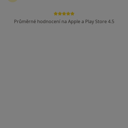
141 názorů
Adresa 1
Adresa 2
Průměrné hodnocení na Apple a Play Store 4.5
Karvinská 5/1518, Havířov
•
Mapa
Gastro-Med, s.r.o., gastro., interní
Tento specialista nenabízí online rezervaci termínu na této adrese.
Rezervovat termín