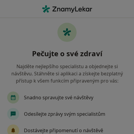
Hla
Internista • Havířov, moravskoslezský
Filtry
• 1
Mapa
Doporučení internisté s Revírní bratrská
Pečujte o své zdraví
pokladna, zdravotní pojišťovna Havířov
Jak řadíme výsledky vyhledávání?
Najděte nejlepšího specialistu a objednejte si
návštěvu. Stáhněte si aplikaci a získejte bezplatný
přístup k všem funkcím připraveným pro vás:
Snadno spravujte své návštěvy
Odesílejte zprávy svým specialistům
MUDr. Radim Bužga
Dostávejte připomenutí o návštěvě
·
Více
Internista, Gastroenterolog