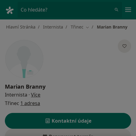
Hla
Co hledáte?
Hlavní Stránka
Internista
Třinec
Marian Branny
Změna města
Marian Branny
o specializacích
Internista
·
Více
Třinec
1 adresa
Kontaktní údaje