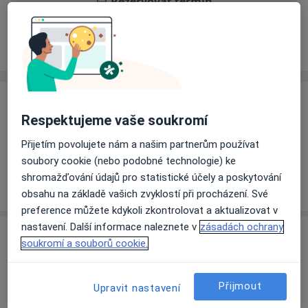
Rezervovat termín
Ceník
Adresy
Názory pacientů
Ceník
Respektujeme vaše soukromí
Informace o službách a cenách nejsou k dispozici
Přijetím povolujete nám a našim partnerům používat
Tento specialista ještě nepřidával žádné informace o
soubory cookie (nebo podobné technologie) ke
svých službách.
shromažďování údajů pro statistické účely a poskytování
obsahu na základě vašich zvyklostí při procházení. Své
preference můžete kdykoli zkontrolovat a aktualizovat v
nastavení. Další informace naleznete v
zásadách ochrany
Adresa
soukromí a souborů cookie.
Nemocnice Podlesí a.s.
Konská 453,
Třinec
739 61
Přijmout
Upravit nastavení