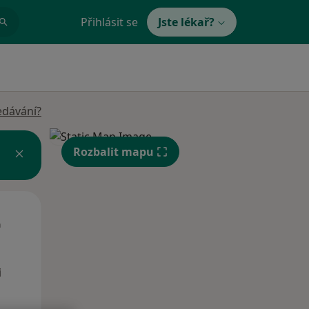
Přihlásit se
Jste lékař?
edávání?
Rozbalit mapu
St
Čt
Pá
n
12 Srpen
13 Srpen
14 Srpen
i