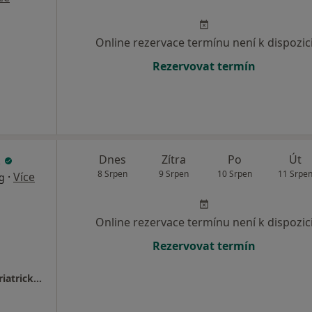
Online rezervace termínu není k dispozic
Rezervovat termín
t
Dnes
Zítra
Po
Út
8 Srpen
9 Srpen
10 Srpen
11 Srpe
·
Více
og
Online rezervace termínu není k dispozic
Rezervovat termín
II. interní klinika - gastroenterologická a geriatrická, Fakultní nemocnice Olomouc