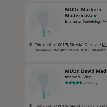
MUDr. Markéta
Maděřičová
·
Ví
Internista, Diabetolog
Chittussiho 1001/9, Slezská Ostrava
•
M
MUDr. David Mad
·
Více
Internista
2 názory
Chittussiho 1001/9, Slezská Ostrava
•
M