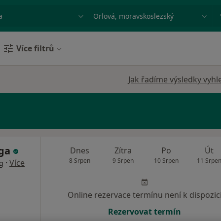
ace, nemoc nebo příjmení
Město nebo region
Více filtrů
Jak řadíme výsledky vyhl
žga
Dnes
Zítra
Po
Út
8 Srpen
9 Srpen
10 Srpen
11 Srpe
·
Více
og
Online rezervace termínu není k dispozic
Rezervovat termín