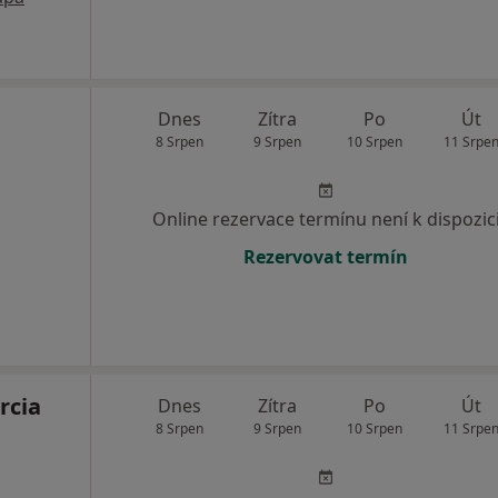
Dnes
Zítra
Po
Út
8 Srpen
9 Srpen
10 Srpen
11 Srpe
Online rezervace termínu není k dispozic
Rezervovat termín
rcia
Dnes
Zítra
Po
Út
8 Srpen
9 Srpen
10 Srpen
11 Srpe