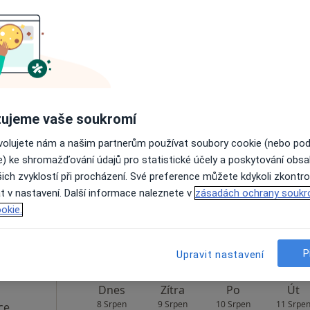
ochová
Dnes
Zítra
Po
Út
ujeme vaše soukromí
8 Srpen
9 Srpen
10 Srpen
11 Srpe
ovolujete nám a našim partnerům používat soubory cookie (nebo po
kař,
e) ke shromažďování údajů pro statistické účely a poskytování obs
Online rezervace termínu není k dispozic
ich zvyklostí při procházení. Své preference můžete kdykoli zkontro
t v nastavení. Další informace naleznete v
zásadách ochrany soukr
Rezervovat termín
okie.
v
•
Mapa
MUDr. Kateřina Šochová, Rehabilitační Centrum Šenov /zdravotní středisko-nová oranžová část/
P
Upravit nastavení
Dnes
Zítra
Po
Út
8 Srpen
9 Srpen
10 Srpen
11 Srpe
ce