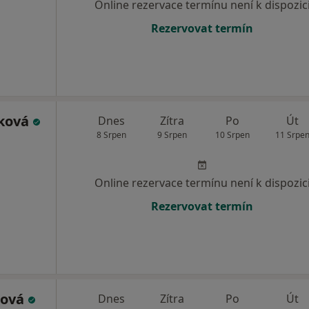
Online rezervace termínu není k dispozic
Rezervovat termín
tková
Dnes
Zítra
Po
Út
8 Srpen
9 Srpen
10 Srpen
11 Srpe
Online rezervace termínu není k dispozic
Rezervovat termín
sová
Dnes
Zítra
Po
Út