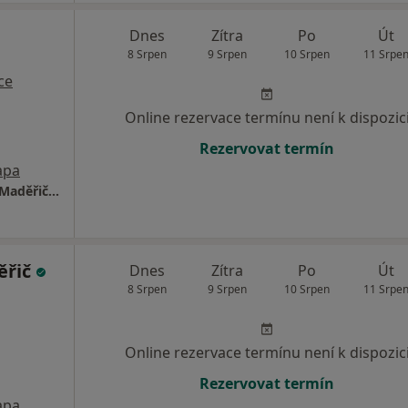
Dnes
Zítra
Po
Út
8 Srpen
9 Srpen
10 Srpen
11 Srpe
ce
Online rezervace termínu není k dispozic
Rezervovat termín
apa
Diabetologická ambulance- MUDr. Markéta Maděřičová
ěřič
Dnes
Zítra
Po
Út
8 Srpen
9 Srpen
10 Srpen
11 Srpe
Online rezervace termínu není k dispozic
Rezervovat termín
apa