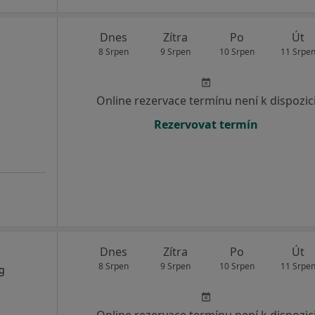
Dnes
Zítra
Po
Út
8 Srpen
9 Srpen
10 Srpen
11 Srpe
Online rezervace termínu není k dispozic
Rezervovat termín
Dnes
Zítra
Po
Út
8 Srpen
9 Srpen
10 Srpen
11 Srpe
og
Online rezervace termínu není k dispozic