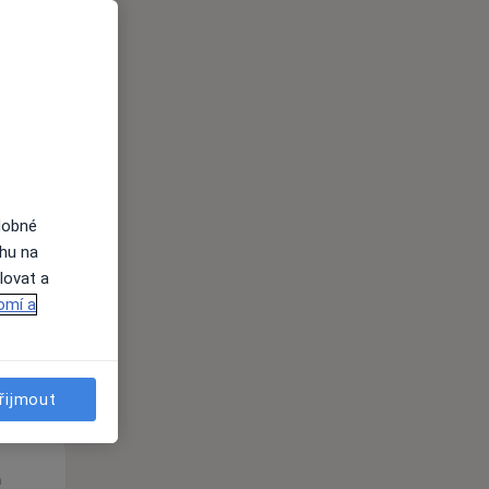
St
Čt
Pá
n
12 Srpen
13 Srpen
14 Srpen
dobné
ahu na
i
lovat a
omí a
řijmout
St
Čt
Pá
n
12 Srpen
13 Srpen
14 Srpen