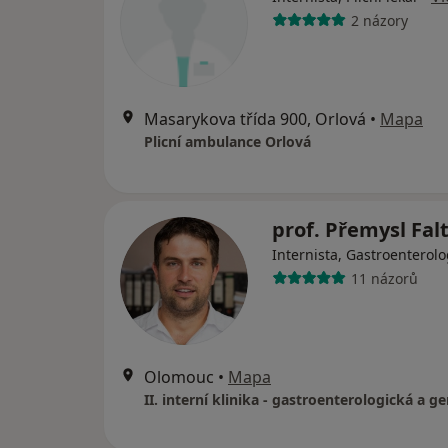
2 názory
Masarykova třída 900, Orlová
•
Mapa
Plicní ambulance Orlová
prof. Přemysl Fal
Internista, Gastroenterol
11 názorů
Olomouc
•
Mapa