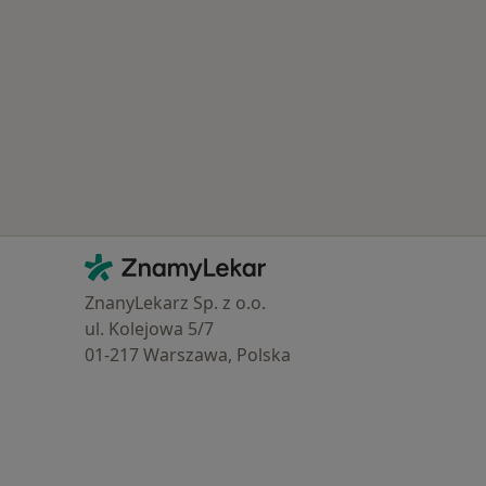
Kontakt
ZnamyLekar - Hlavní stránka
ZnanyLekarz Sp. z o.o.
ul. Kolejowa 5/7
01-217 Warszawa, Polska