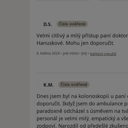
D.S.
Číslo ověřené
D
Velmi citlivý a milý přístup paní doktor
Hanuskové. Mohu jen doporučit.
podle názoru uživatele 
6. května 2024
•
jiné místo
•
Jiný
•
Nahlásit zneužití
K.M.
Číslo ověřené
K
Dnes jsem byl na kolonoskopii u paní 
doporučit. Ikdyž jsem do ambulance př
paradoxně odcházel s úsměvem na tváři.
personál je velmi milý, empatický a vš
zodpoví. Narozdíl od předešlé zkušeno