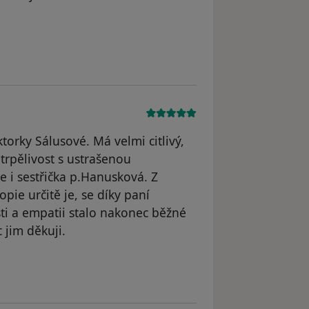
 K.M.
orky Sálusové. Má velmi citlivý,
u trpělivost s ustrašenou
e i sestřička p.Hanusková. Z
pie určitě je, se díky paní
sti a empatii stalo nakonec běžné
 jim děkuji.
Mičulková