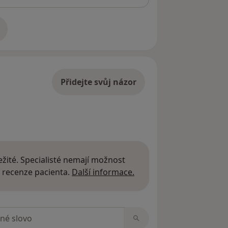
adrese
Přidejte svůj názor
žité. Specialisté nemají možnost
Další informace o názor
 recenze pacienta.
Další informace.
zorech