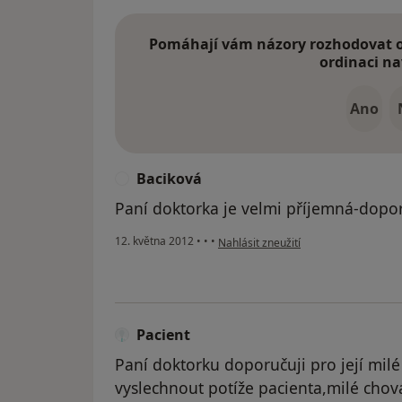
Pomáhají vám názory rozhodovat o 
ordinaci na
Ano
Baciková
B
Paní doktorka je velmi příjemná-dopor
podle názoru uživatele Baciková
12. května 2012
•
•
•
Nahlásit zneužití
Pacient
Paní doktorku doporučuji pro její milé
vyslechnout potíže pacienta,milé chová