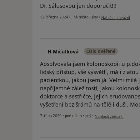
Dr. Sálusovou jen doporučit!!!
podle názoru uživatele
12. března 2024
•
jiné místo
•
Jiný
•
Nahlásit zneužití
H.Mičulková
Číslo ověřené
H
Absolvovala jsem kolonoskopii u p.dokt
lidský přístup, vše vysvětlí, má i zlato
pacientkou, jakou jsem já. Velmi milá j
nepříjemné záležitosti, jakou kolonosko
doktorce a sestřičce, jejich erudovano
vyšetření bez šrámů na tělě i duši. Moc
podle názoru uživatele H.
7. října 2020
•
jiné místo
•
Jiný
•
Nahlásit zneužití