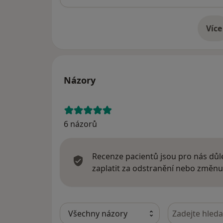
Více
o 
Názory
6 názorů
Recenze pacientů jsou pro nás důle
zaplatit za odstranění nebo změnu
Hledejte v ná