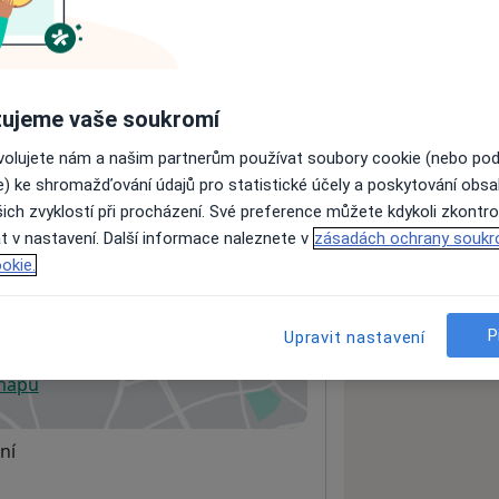
ách nejsou k dispozici
ádné informace o svých službách.
ujeme vaše soukromí
ovolujete nám a našim partnerům používat soubory cookie (nebo po
e) ke shromažďování údajů pro statistické účely a poskytování obs
ich zvyklostí při procházení. Své preference můžete kdykoli zkontro
t v nastavení. Další informace naleznete v
zásadách ochrany soukr
okie.
ěstská nemocnice
P
Upravit nastavení
 mapu
 otevře v nové záložce
ní