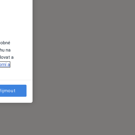
dobné
ahu na
lovat a
omí a
řijmout