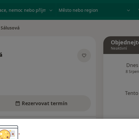
ace, nemoc nebo příjmení
Město nebo region
 Sálusová
sta
Objednejt
Neaktivní
á
izacích
Dnes
8 Srpen
Tento 
Rezervovat termín
Názory pacientů (6)