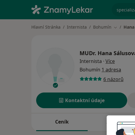
specializ
Hlavní Stránka
Internista
Bohumín
Hana
Změna mě
MUDr.
Hana Sálusov
o special
Internista
·
Více
Bohumín
1 adresa
6 názorů
Kontaktní údaje
Ceník
Adresy