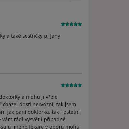
ky a také sestřičky p. Jany
D.S.
doktorky a mohu ji vřele
icházel dosti nervózní, tak jsem
 Jak paní doktorka, tak i ostatní
e vám rádi vysvětlí případně
sti u jiného lékaře v oboru mohu