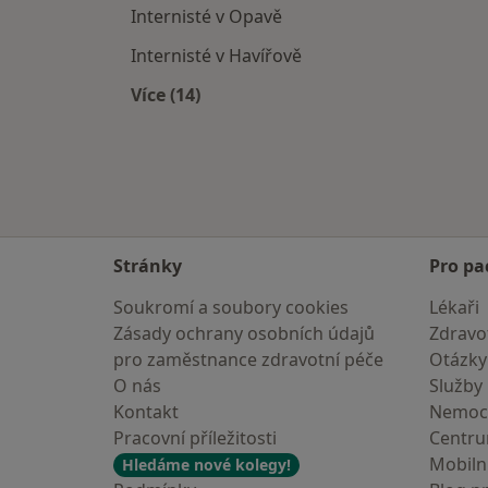
Internisté v Opavě
Internisté v Havířově
Více (14)
Více v kategorii: V okolí Bohumína
Stránky
Pro pa
Soukromí a soubory cookies
Lékaři
Zásady ochrany osobních údajů
Zdravot
pro zaměstnance zdravotní péče
Otázky
O nás
Služby
Kontakt
Nemoc
Pracovní příležitosti
Centr
Mobilní
Hledáme nové kolegy!