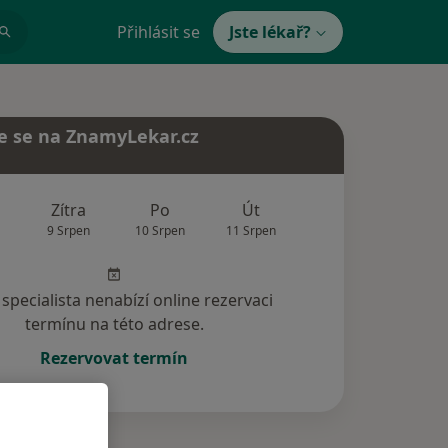
Přihlásit se
Jste lékař?
e se na ZnamyLekar.cz
Zítra
Po
Út
St
Čt
9 Srpen
10 Srpen
11 Srpen
12 Srpen
13 Srp
specialista nenabízí online rezervaci
termínu na této adrese.
Rezervovat termín