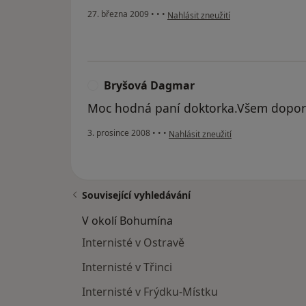
podle názoru uživatele Pacient
27. března 2009
•
•
•
Nahlásit zneužití
Bryšová Dagmar
B
Moc hodná paní doktorka.Všem doporu
podle názoru uživatele Bryšová Da
3. prosince 2008
•
•
•
Nahlásit zneužití
Související vyhledávání
V okolí Bohumína
Internisté v Ostravě
Internisté v Třinci
Internisté v Frýdku-Místku