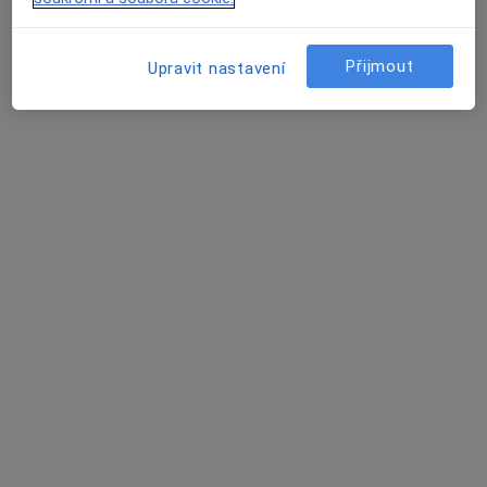
18 názorů
Tyršova 195, Příbor
•
Mapa
Přijmout
Upravit nastavení
Praktický lékař pro dospělé
Tento specialista nenabízí online rezervaci termínu na této adrese.
Rezervovat termín
MUDr. Vladimír Polák
Internista
12 názorů