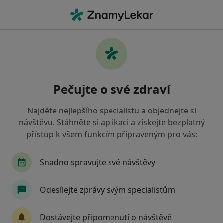
Hla
Internista • Nový Jičín, moravskoslezský
Filtry
Mapa
Internista Nový Jičín
Pečujte o své zdraví
Jak řadíme výsledky vyhledávání?
Najděte nejlepšího specialistu a objednejte si
návštěvu. Stáhněte si aplikaci a získejte bezplatný
Jakou pojišťovnu máte?
přístup k všem funkcím připraveným pro vás:
Oborová zdravotní pojišťovna
Vojenská zdravo
Snadno spravujte své návštěvy
Odesílejte zprávy svým specialistům
Dostávejte připomenutí o návštěvě