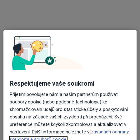
MUDr. Pavel Hanzelka
Internista, Chirurg
14 názorů
nám. Republiky, Studénka
•
Mapa
Chirurgická gastroenterologická a interní ambulance
Tento specialista nenabízí online rezervaci termínu na této adrese.
Rezervovat termín
Respektujeme vaše soukromí
Přijetím povolujete nám a našim partnerům používat
soubory cookie (nebo podobné technologie) ke
shromažďování údajů pro statistické účely a poskytování
obsahu na základě vašich zvyklostí při procházení. Své
preference můžete kdykoli zkontrolovat a aktualizovat v
MUDr. Alena Bohumínská
nastavení. Další informace naleznete v
zásadách ochrany
Internista, Praktický lékař
soukromí a souborů cookie.