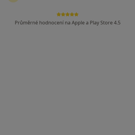
Průměrné hodnocení na Apple a Play Store 4.5
MUDr. Irena Ševečková
Internista, Praktický lékař
34 názorů
K nemocnici 15, Nový Jičín
•
Mapa
Praktický lékař pro dospělé
Tento specialista nenabízí online rezervaci termínu na této adrese.
Rezervovat termín