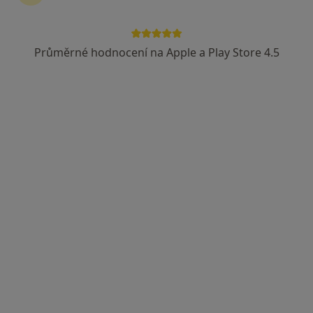
Průměrné hodnocení na Apple a Play Store 4.5
MUDr. Milan Bajgar
Internista
Bajgarova 91, Ostrava
•
Mapa
Odborný lékař interní
Tento specialista nenabízí online rezervaci termínu na této adrese.
Rezervovat termín