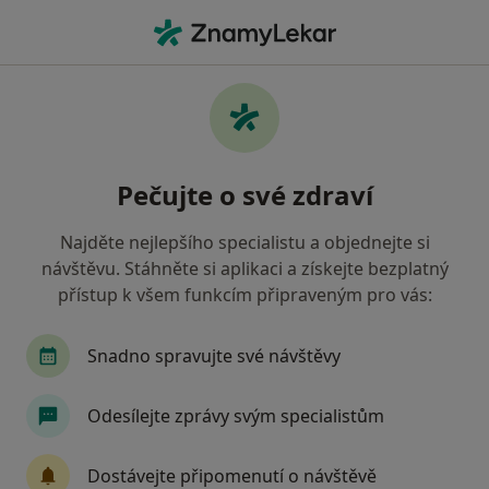
Hla
Internista • Opava, moravskoslezský
Filtry
Mapa
Internista Opava
Pečujte o své zdraví
Jak řadíme výsledky vyhledávání?
Najděte nejlepšího specialistu a objednejte si
návštěvu. Stáhněte si aplikaci a získejte bezplatný
Jakou pojišťovnu máte?
přístup k všem funkcím připraveným pro vás:
Oborová zdravotní pojišťovna
Vojenská zdravo
Snadno spravujte své návštěvy
Odesílejte zprávy svým specialistům
Dostávejte připomenutí o návštěvě