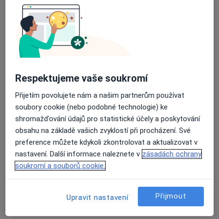
léčebně centrum
·
Více
Internista, Chirurg, Dermatolog
23 názorů
Sady Svobody 4, Opava
•
Mapa
Klinika LLC, Plastická chirurgie a laserové léčebně centrum
Tato klinika nemá specialisty s dostupnými termíny v online kalendáři
Respektujeme vaše soukromí
Zobrazit profil
Přijetím povolujete nám a našim partnerům používat
soubory cookie (nebo podobné technologie) ke
shromažďování údajů pro statistické účely a poskytování
obsahu na základě vašich zvyklostí při procházení. Své
preference můžete kdykoli zkontrolovat a aktualizovat v
nastavení. Další informace naleznete v
zásadách ochrany
soukromí a souborů cookie.
Přijmout
Upravit nastavení
MUDr. Vladimír Halška
Internista, Praktický lékař