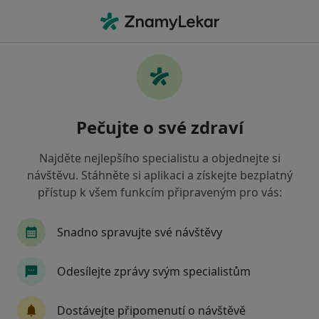
Hla
Internista • Vítkov, moravskoslezský
Filtry
Mapa
Internista Vítkov
Pečujte o své zdraví
Jak řadíme výsledky vyhledávání?
Najděte nejlepšího specialistu a objednejte si
návštěvu. Stáhněte si aplikaci a získejte bezplatný
Jakou pojišťovnu máte?
přístup k všem funkcím připraveným pro vás:
Oborová zdravotní pojišťovna
Snadno spravujte své návštěvy
Odesílejte zprávy svým specialistům
Dostávejte připomenutí o návštěvě