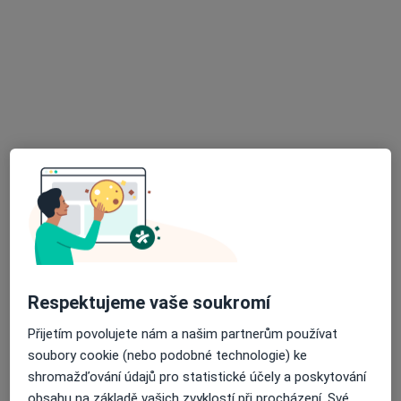
František Filípek
Internista, Praktický lékař
3 názory
Adresa 1
Adresa 2
Brano - Branka, Hradec nad Moravicí
•
Mapa
Praktický lékař pro dospělé
Tento specialista nenabízí online rezervaci termínu na této adrese.
Rezervovat termín
Respektujeme vaše soukromí
Přijetím povolujete nám a našim partnerům používat
soubory cookie (nebo podobné technologie) ke
shromažďování údajů pro statistické účely a poskytování
obsahu na základě vašich zvyklostí při procházení. Své