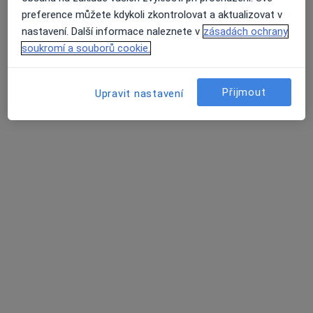
preference můžete kdykoli zkontrolovat a aktualizovat v
nastavení. Další informace naleznete v
zásadách ochrany
soukromí a souborů cookie.
MUDr. Zbyněk Grešák
Internista
Přijmout
Upravit nastavení
Nadační 8, Odry
•
Mapa
Ordinace
Tento specialista nenabízí online rezervaci termínu na této adrese.
Rezervovat termín