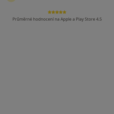
Průměrné hodnocení na Apple a Play Store 4.5
Ivana Lubojacká
Internista, Endokrinolog
18 názorů
Vodní 636, Vítkov
•
Mapa
Endokrinologická a interní ambulance
Tento specialista nenabízí online rezervaci termínu na této adrese.
Rezervovat termín