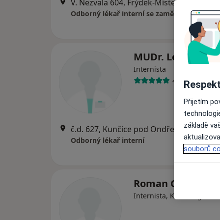
V. Nezvala 604, Frýdek-Místek
•
Mapa
Odborný lékař interní se zaměřením na ne
MUDr. Leo Überal
Internista
4 názory
Respekt
Přijetím p
technologi
základě vaš
č.d. 627, Kunčice pod Ondřejníkem
•
Ma
aktualizova
Odborný lékař interní
souborů co
Roman Cerman
Internista, Kardiolog