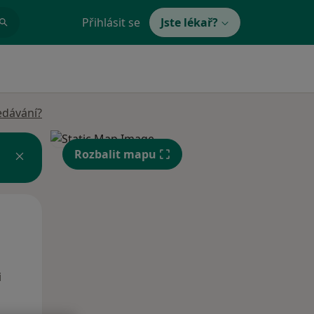
Přihlásit se
Jste lékař?
edávání?
Rozbalit mapu
Po
Út
St
10 Srpen
11 Srpen
12 Srpen
i