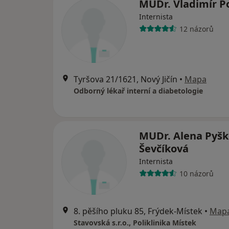
MUDr. Vladimír P
Internista
12 názorů
Tyršova 21/1621, Nový Jičín
•
Mapa
Odborný lékař interní a diabetologie
MUDr. Alena Pyšk
Ševčíková
Internista
10 názorů
8. pěšího pluku 85, Frýdek-Místek
•
Map
Stavovská s.r.o., Poliklinika Místek