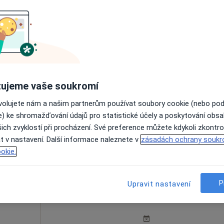
l
Dnes
Zítra
So
Ne
6 Srpen
7 Srpen
8 Srpen
9 Srpen
ujeme vaše soukromí
Online rezervace termínu není k dispozic
ovolujete nám a našim partnerům používat soubory cookie (nebo po
e) ke shromažďování údajů pro statistické účely a poskytování obs
Rezervovat termín
ich zvyklostí při procházení. Své preference můžete kdykoli zkontro
pa
t v nastavení. Další informace naleznete v
zásadách ochrany soukr
okie.
P
Upravit nastavení
Dnes
Zítra
So
Ne
6 Srpen
7 Srpen
8 Srpen
9 Srpen