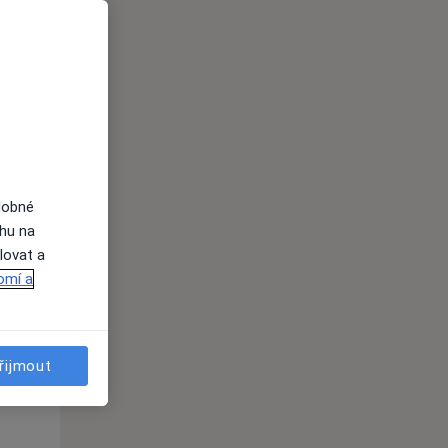
Po
Út
St
10 Srpen
11 Srpen
12 Srpen
i
dobné
ahu na
lovat a
omí a
řijmout
Po
Út
St
10 Srpen
11 Srpen
12 Srpen