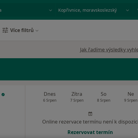
ace, nemoc nebo příjmení
Město nebo region
Více filtrů
Jak řadíme výsledky vyhl
k
Dnes
Zítra
So
Ne
6 Srpen
7 Srpen
8 Srpen
9 Srpen
Online rezervace termínu není k dispozic
Rezervovat termín