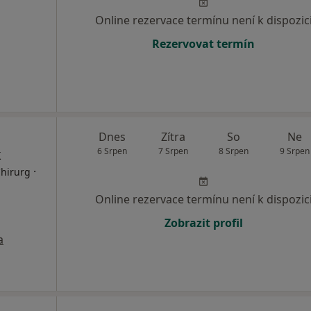
Online rezervace termínu není k dispozic
Rezervovat termín
Dnes
Zítra
So
Ne
k
6 Srpen
7 Srpen
8 Srpen
9 Srpen
·
Chirurg
Online rezervace termínu není k dispozic
Zobrazit profil
a