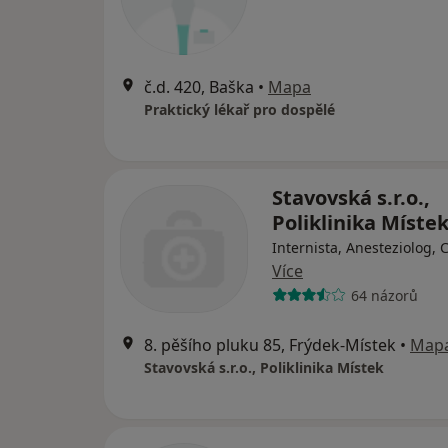
č.d. 420, Baška
•
Mapa
Praktický lékař pro dospělé
Stavovská s.r.o.,
Poliklinika Míste
Internista, Anesteziolog, 
Více
64 názorů
8. pěšího pluku 85, Frýdek-Místek
•
Map
Stavovská s.r.o., Poliklinika Místek