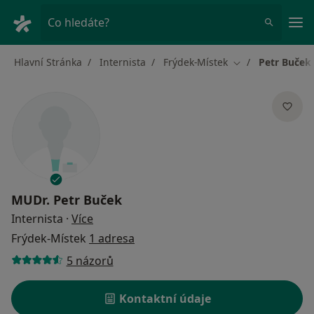
Hla
Co hledáte?
Hlavní Stránka
Internista
Frýdek-Místek
Petr Buček
Změna města
MUDr.
Petr Buček
o specializacích
Internista
·
Více
Frýdek-Místek
1 adresa
5 názorů
Kontaktní údaje