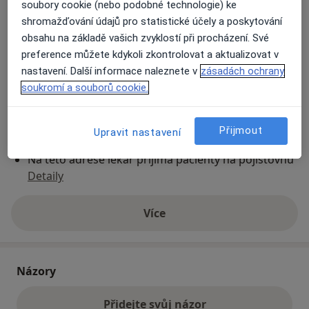
soubory cookie (nebo podobné technologie) ke
shromažďování údajů pro statistické účely a poskytování
obsahu na základě vašich zvyklostí při procházení. Své
Přiblížit mapu
se otevře v nové záložce
preference můžete kdykoli zkontrolovat a aktualizovat v
nastavení. Další informace naleznete v
zásadách ochrany
Dostupnost
Na této adrese online kalendář není aktivní
soukromí a souborů cookie.
Co mám v takové situaci udělat?
Přijmout
Upravit nastavení
Způsoby platby (soukromé návštěvy)
Na teto adrese lékař přijímá pacienty na pojišťovnu
Detaily
Více
o adrese
Názory
Přidejte svůj názor