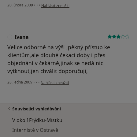
podle názoru uživatele Adamcová Alžběta
20. února 2009
•
•
•
Nahlásit zneužití
Ivana
I
Velice odborně na výši ,pěkný přístup ke
klientům,ale dlouhé čekaci doby i přes
objednání v čekárně,jinak se nedá nic
vytknout,jen chválit doporučuji,
podle názoru uživatele Ivana
28. ledna 2009
•
•
•
Nahlásit zneužití
Související vyhledávání
V okolí Frýdku-Místku
Internisté v Ostravě