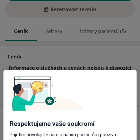
Rezervovat termín
Ceník
Adresy
Názory pacientů (5)
Ceník
Informace o službách a cenách nejsou k dispozici
Tento specialista ještě nepřidával žádné informace o
svých službách.
Adresa
Respektujeme vaše soukromí
Odborný lékař interní se zaměřením na ne
Přijetím povolujete nám a našim partnerům používat
V. Nezvala 604,
Frýdek-Místek
73801