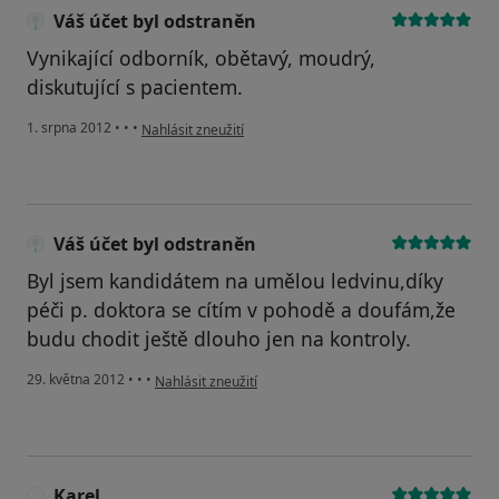
Váš účet byl odstraněn
Vynikající odborník, obětavý, moudrý,
diskutující s pacientem.
podle názoru uživatele Váš účet byl odstraněn
1. srpna 2012
•
•
•
Nahlásit zneužití
Váš účet byl odstraněn
Byl jsem kandidátem na umělou ledvinu,díky
péči p. doktora se cítím v pohodě a doufám,že
budu chodit ještě dlouho jen na kontroly.
podle názoru uživatele Váš účet byl odstraněn
29. května 2012
•
•
•
Nahlásit zneužití
Karel
K