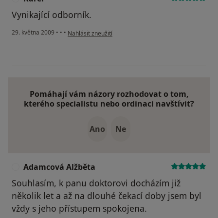
Vynikající odborník.
podle názoru uživatele Karel
29. května 2009
•
•
•
Nahlásit zneužití
Pomáhají vám názory rozhodovat o tom,
kterého specialistu nebo ordinaci navštívit?
Ano
Ne
Adamcová Alžběta
A
Souhlasím, k panu doktorovi docházím již
několik let a až na dlouhé čekací doby jsem byl
vždy s jeho přístupem spokojena.