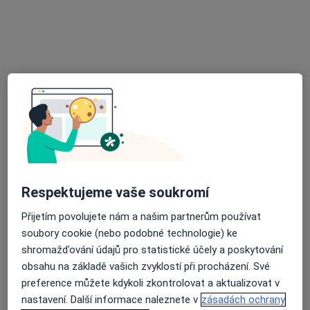
MUDr. Dagmar Kusáková
Internista
Budovatelů 991/20b, Havířov
•
Mapa
Ordinace PL pro dospělé
Tento specialista nenabízí online rezervaci termínu na této adrese.
Rezervovat termín
Respektujeme vaše soukromí
Přijetím povolujete nám a našim partnerům používat
soubory cookie (nebo podobné technologie) ke
shromažďování údajů pro statistické účely a poskytování
obsahu na základě vašich zvyklostí při procházení. Své
Peter Kultan
preference můžete kdykoli zkontrolovat a aktualizovat v
Internista, Gastroenterolog
nastavení. Další informace naleznete v
zásadách ochrany
19 názorů