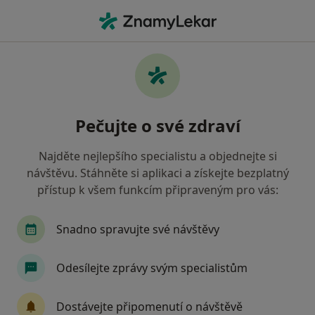
Hla
Internista • Český Těšín, moravskoslezský
Filtry
Mapa
Internista Český Těšín
Pečujte o své zdraví
Jak řadíme výsledky vyhledávání?
Najděte nejlepšího specialistu a objednejte si
návštěvu. Stáhněte si aplikaci a získejte bezplatný
Jakou pojišťovnu máte?
přístup k všem funkcím připraveným pro vás:
Všeobecná zdravotní pojišťovna
Oborová zdra
Snadno spravujte své návštěvy
Odesílejte zprávy svým specialistům
Dostávejte připomenutí o návštěvě