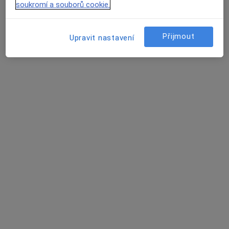
soukromí a souborů cookie.
Karviná
•
Mapa
Ordinace
Přijmout
Upravit nastavení
Tento specialista nenabízí online rezervaci termínu na této adrese.
Rezervovat termín
Ivana Hološová
Internista, Endokrinolog
2 názory
Dlouhá tř. 1134/83, Havířov
•
Mapa