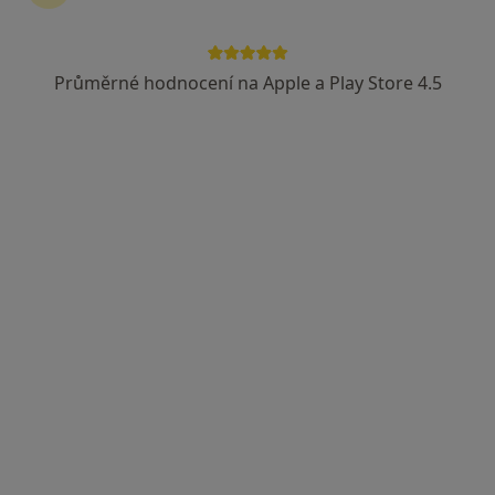
Průměrné hodnocení na Apple a Play Store 4.5
MUDr. Radim Bužga
·
Více
Internista, Gastroenterolog
141 názorů
Karvinská 5/1518, Havířov
•
Mapa
Gastro-Med, s.r.o., gastro., interní
Tento specialista nenabízí online rezervaci termínu na této adrese.
Rezervovat termín