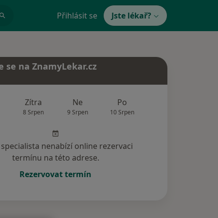
Přihlásit se
Jste lékař?
e se na ZnamyLekar.cz
Zítra
Ne
Po
Út
St
8 Srpen
9 Srpen
10 Srpen
11 Srpen
12 Srp
specialista nenabízí online rezervaci
termínu na této adrese.
Rezervovat termín