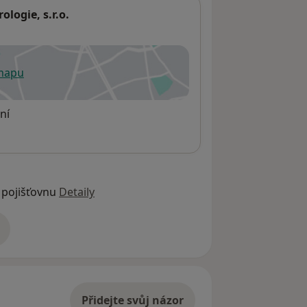
ologie, s.r.o.
 mapu
 otevře v nové záložce
ní
 pojišťovnu
Detaily
adrese
Přidejte svůj názor