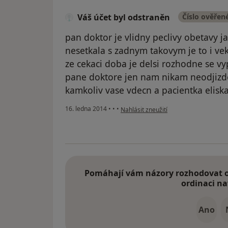
Váš účet byl odstraněn
Číslo ověřen
pan doktor je vlidny peclivy obetavy j
nesetkala s zadnym takovym je to i vek
ze cekaci doba je delsi rozhodne se vy
pane doktore jen nam nikam neodjizde
kamkoliv vase vdecn a pacientka elisk
podle názoru uživatele Váš účet byl o
16. ledna 2014
•
•
•
Nahlásit zneužití
Pomáhají vám názory rozhodovat o 
ordinaci na
Ano