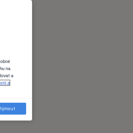
dobné
ahu na
lovat a
omí a
řijmout