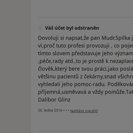
Váš účet byl odstraněn
Dovoluji si napsat,že pan Mudr.Spilka j
ví,proč tuto profesi provozuji , co poj
tímto slovem představuje jeho význam
,péče,rady atd.,to je prostě k nezaplac
člověk,který bere svou práci,jako poslá
většinu pacientů z čekárny,snad všichni 
vyhledali jeho pomoc-radu. Poděkování p
příjemná,usměvavá a vždy pomůže.Tak
Dalibor Glinz
podle názoru uživatele Váš účet byl o
26. ledna 2016
•
•
•
Nahlásit zneužití