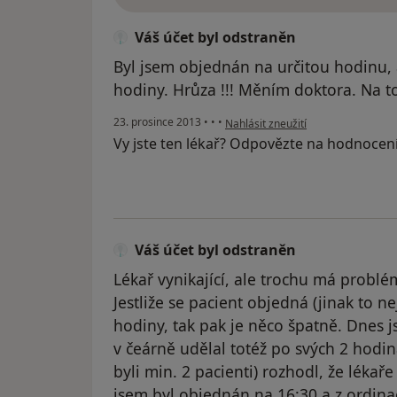
Váš účet byl odstraněn
Byl jsem objednán na určitou hodinu, 
hodiny. Hrůza !!! Měním doktora. Na 
podle názoru uživatele Váš účet by
23. prosince 2013
•
•
•
Nahlásit zneužití
Vy jste ten lékař? Odpovězte na hodnocen
Váš účet byl odstraněn
Lékař vynikající, ale trochu má problém
Jestliže se pacient objedná (jinak to n
hodiny, tak pak je něco špatně. Dnes 
v čeárně udělal totéž po svých 2 hodi
byli min. 2 pacienti) rozhodl, že léka
jsem byl objednán na 16:30 a z ordina