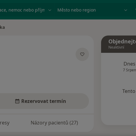
ace, nemoc nebo příjmení
Město nebo region
lka
a
Objednejt
Neaktivní
izacích
Dnes
7 Srpen
Tento 
Rezervovat termín
resy
Názory pacientů (27)