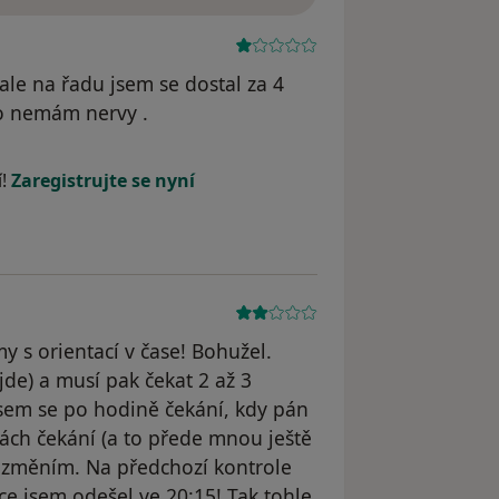
ale na řadu jsem se dostal za 4
to nemám nervy .
l odstraněn
í!
Zaregistrujte se nyní
y s orientací v čase! Bohužel.
ejde) a musí pak čekat 2 až 3
jsem se po hodině čekání, kdy pán
nách čekání (a to přede mnou ještě
ře změním. Na předchozí kontrole
ce jsem odešel ve 20:15! Tak tohle