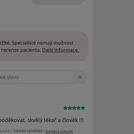
žité. Specialisté nemají možnost
Další informace o názor
 recenze pacienta.
Další informace.
zorech
děkovat, skvělý lékař a člověk !!!
podle názoru uživatele Vladimir
 s.r.o.
•
klinické vyšetření
•
Nahlásit zneužití