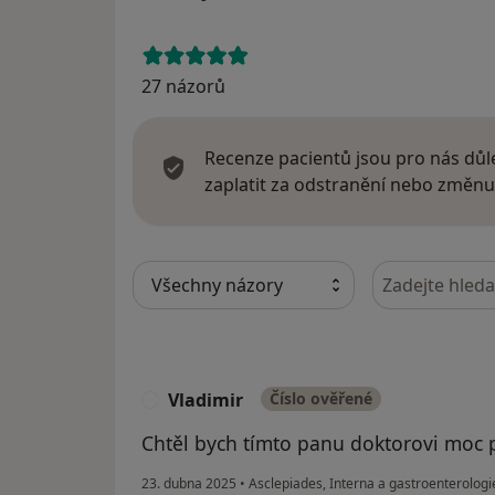
27 názorů
Recenze pacientů jsou pro nás důle
zaplatit za odstranění nebo změnu
Hledejte v ná
Vladimir
Číslo ověřené
V
Chtěl bych tímto panu doktorovi moc po
23. dubna 2025
•
Asclepiades, Interna a gastroenterologie,