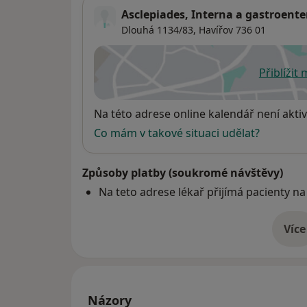
Asclepiades, Interna a gastroenter
Dlouhá 1134/83,
Havířov
736 01
Přiblížit
se
Dostupnost
Na této adrese online kalendář není aktiv
Co mám v takové situaci udělat?
Způsoby platby (soukromé návštěvy)
Na teto adrese lékař přijímá pacienty na
Více
o 
Názory