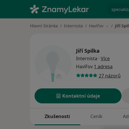
specializ
Hlavní Stránka
Internista
Havířov
Jiří Spi
Změna měst
Jiří Spilka
o special
Internista
·
Více
Havířov
1 adresa
27 názorů
Kontaktní údaje
Zkušenosti
Ceník
Ad