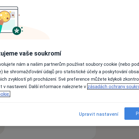
, kde poskytujeme špičkovou péči,
st a profesionalitu našeho personálu.
stiku, prevenci a léčbu onemocnění
jeme s nejnovější endoskopickou
stroenterologické ambulanci provádíme
ujeme vaše soukromí
em přes nos), koloskopie (včetně
ovolujete nám a našim partnerům používat soubory cookie (nebo po
řicha, endoskopickou léčbu obezity,
e) ke shromažďování údajů pro statistické účely a poskytování obs
é a hepatologické konzultace, krevní
ich zvyklostí při procházení. Své preference můžete kdykoli zkontro
jte se k nám na konzultaci či potřebný
t v nastavení. Další informace naleznete v
zásadách ochrany soukr
okie.
ažívacího traktu
Bolesti břicha
a11y_sr_more_diseases
6
P
Upravit nastavení
zkušenostech