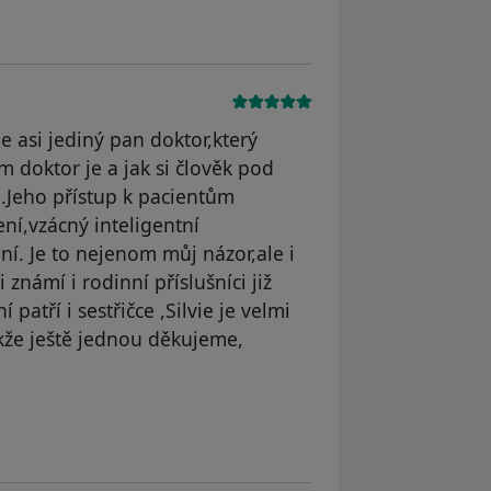
e asi jediný pan doktor,který
em doktor je a jak si člověk pod
.Jeho přístup k pacientům
ení,vzácný inteligentní
ní. Je to nejenom můj názor,ale i
známí i rodinní příslušníci již
atří i sestřičce ,Silvie je velmi
že ještě jednou děkujeme,
dstraněn