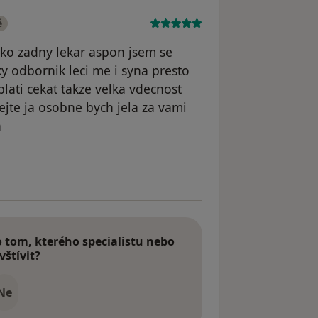
é
ako zadny lekar aspon jsem se
y odbornik leci me i syna presto
plati cekat takze velka vdecnost
jte ja osobne bych jela za vami
a
dstraněn
tom, kterého specialistu nebo
vštívit?
Ne