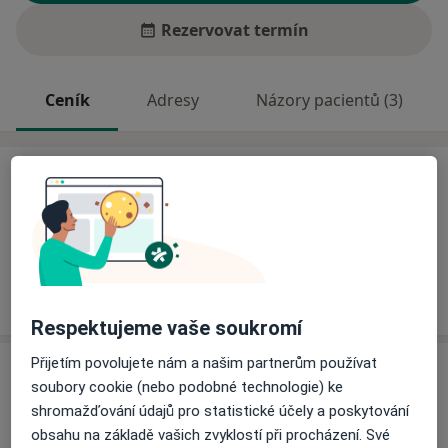
Rezervovat termín
Ceník
Adresy
Názory pacientů (3)
Ceník
Informace o službách a cenách nejsou k dispozici
Tento specialista ještě nepřidával žádné informace o
svých službách.
Respektujeme vaše soukromí
Přijetím povolujete nám a našim partnerům používat
Adresy (3)
soubory cookie (nebo podobné technologie) ke
shromažďování údajů pro statistické účely a poskytování
Adresa 1
Adresa 2
Adresa 3
obsahu na základě vašich zvyklostí při procházení. Své