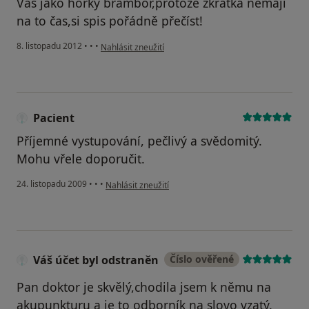
Vás jako horký brambor,protože zkrátka nemají
na to čas,si spis pořádně přečíst!
podle názoru uživatele Váš účet byl odstraněn
8. listopadu 2012
•
•
•
Nahlásit zneužití
Pacient
Příjemné vystupování, pečlivý a svědomitý.
Mohu vřele doporučit.
podle názoru uživatele Pacient
24. listopadu 2009
•
•
•
Nahlásit zneužití
Váš účet byl odstraněn
Číslo ověřené
Pan doktor je skvělý,chodila jsem k němu na
akupunkturu a je to odborník na slovo vzatý.