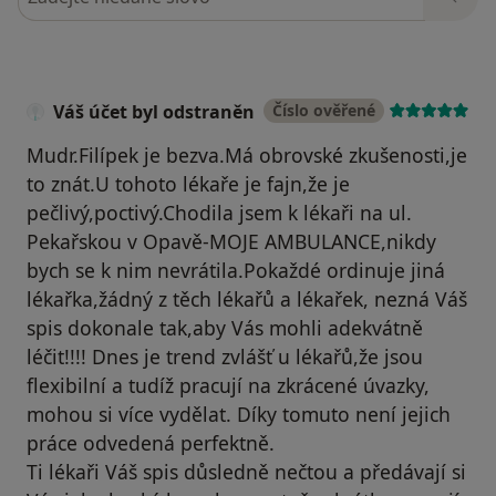
Váš účet byl odstraněn
Číslo ověřené
Mudr.Filípek je bezva.Má obrovské zkušenosti,je
to znát.U tohoto lékaře je fajn,že je
pečlivý,poctivý.Chodila jsem k lékaři na ul.
Pekařskou v Opavě-MOJE AMBULANCE,nikdy
bych se k nim nevrátila.Pokaždé ordinuje jiná
lékařka,žádný z těch lékařů a lékařek, nezná Váš
spis dokonale tak,aby Vás mohli adekvátně
léčit!!!! Dnes je trend zvlášť u lékařů,že jsou
flexibilní a tudíž pracují na zkrácené úvazky,
mohou si více vydělat. Díky tomuto není jejich
práce odvedená perfektně.
Ti lékaři Váš spis důsledně nečtou a předávají si