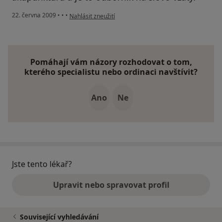
podle názoru uživatele Váš účet byl odstraněn
22. června 2009
•
•
•
Nahlásit zneužití
Pomáhají vám názory rozhodovat o tom,
kterého specialistu nebo ordinaci navštívit?
Ano
Ne
Jste tento lékař?
Upravit nebo spravovat profil
Související vyhledávání