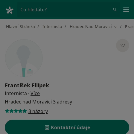
Hla
Co hledáte?
Hlavní Stránka
Internista
Hradec Nad Moravicí
Fran
Změna mě
František Filípek
o specializacích
Internista
·
Více
Hradec nad Moravicí
3 adresy
3 názory
Kontaktní údaje