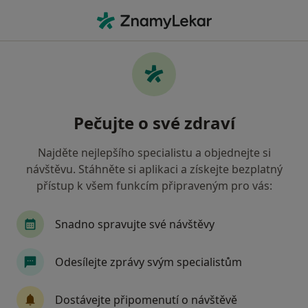
Hla
Internista • Šternberk, olomoucký
Filtry
Mapa
Internista Šternberk
Pečujte o své zdraví
Jak řadíme výsledky vyhledávání?
Najděte nejlepšího specialistu a objednejte si
návštěvu. Stáhněte si aplikaci a získejte bezplatný
Jakou pojišťovnu máte?
přístup k všem funkcím připraveným pro vás:
Snadno spravujte své návštěvy
Odesílejte zprávy svým specialistům
Dostávejte připomenutí o návštěvě