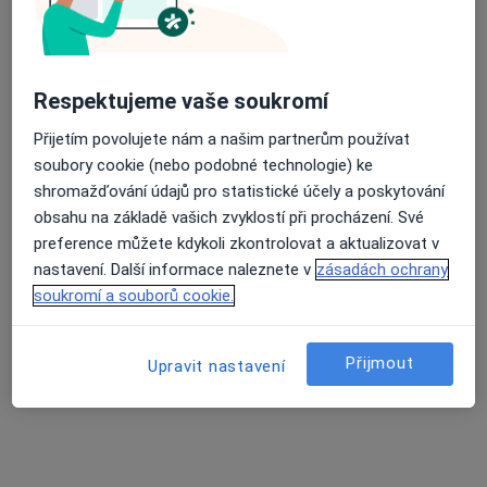
Sušilovo náměstí 5, Olomouc
•
Mapa
Vojenská nemocnice Olomouc
Tento specialista nenabízí online rezervaci termínu na této adrese.
Respektujeme vaše soukromí
Rezervovat termín
Přijetím povolujete nám a našim partnerům používat
soubory cookie (nebo podobné technologie) ke
shromažďování údajů pro statistické účely a poskytování
obsahu na základě vašich zvyklostí při procházení. Své
preference můžete kdykoli zkontrolovat a aktualizovat v
nastavení. Další informace naleznete v
zásadách ochrany
soukromí a souborů cookie.
Přijmout
Marcel Rupprecht
Upravit nastavení
Internista, Plicní lékař
3 názory
Opavská 1, Šternberk
•
Mapa
Odborný lékař TRN