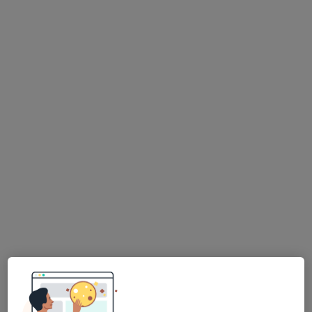
16 názorů
Dlouhá 34, Olomouc
•
Mapa
Odborný lékař interní a diabetologie
Tento specialista nenabízí online rezervaci termínu na této adrese.
Rezervovat termín
MUDr. Miloslav Vyhnánek
Internista
4 názory