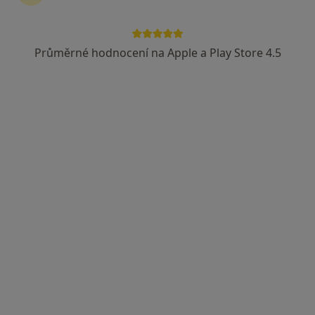
Marie Marika Goluchová
Internista
Průměrné hodnocení na Apple a Play Store 4.5
Pražská 255/41, Olomouc
•
Mapa
Interní ambulance Olomouc; B. Braun Avitum s.r.o.
Tento specialista nenabízí online rezervaci termínu na této adrese.
Rezervovat termín
MUDr. Tomáš Brychta
Internista, Diabetolog