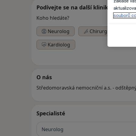
základě vaš
Podívejte se na další kliniky
aktualizova
souborů co
Koho hledáte?
Neurolog
Chirurg
Ped
Kardiolog
O nás
Středomoravská nemocniční a.s. - odštěpn
Specialisté
Neurolog