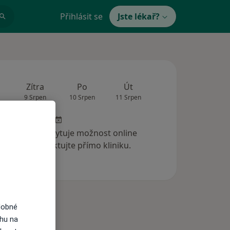
Přihlásit se
Jste lékař?
Zítra
Po
Út
St
Čt
9 Srpen
10 Srpen
11 Srpen
12 Srpen
13 Srp
 klinika neposkytuje možnost online
ednání. Kontaktujte přímo kliniku.
dobné
ahu na