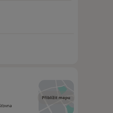
Přiblížit mapu
išťovna