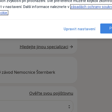
ich zvyklostí při procházení. Své preference můžete kdykoli zkontro
t v nastavení. Další informace naleznete v
zásadách ochrany soukr
okie.
iatr
Gynekolog
P
Upravit nastavení
Hledejte jinou specializaci
ý závod Nemocnice Šternberk
Ověřte svou pojišťovnu