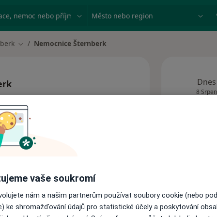
ace, nemoc nebo příjmení
Město nebo region
nberk
Nemocnice Šternberk
sta
Změna města
Dnes
erk
8 Srpen
Tato
obj
ujeme vaše soukromí
Adresy
ovolujete nám a našim partnerům používat soubory cookie (nebo po
e) ke shromažďování údajů pro statistické účely a poskytování obs