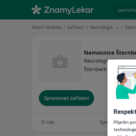
specializ
Hlavní Stránka
Zařízení
Neurologie
Šter
Změna mě
Nemocnice Šternb
Neurologie
Více
Šternberk
1 adresa
Spravovat zařízení
Respekt
O nás
Specialisté
Přijetím p
technologi