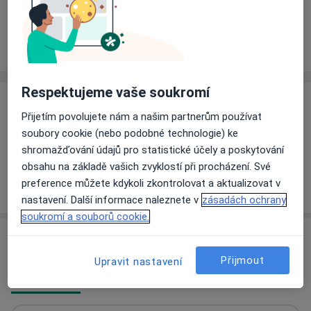
Rezervovat termín
Ceník
Adresy
Názory pacientů
Respektujeme vaše soukromí
Ceník
Přijetím povolujete nám a našim partnerům používat
Informace o službách a cenách nejsou k dispozici
soubory cookie (nebo podobné technologie) ke
Tento specialista ještě nepřidával žádné informace o
shromažďování údajů pro statistické účely a poskytování
svých službách.
obsahu na základě vašich zvyklostí při procházení. Své
preference můžete kdykoli zkontrolovat a aktualizovat v
nastavení. Další informace naleznete v
zásadách ochrany
soukromí a souborů cookie.
Adresy (2)
Přijmout
Upravit nastavení
Adresa 1
Adresa 2