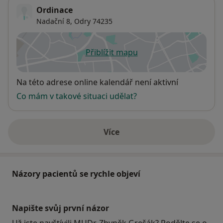
Ordinace
Nadační 8,
Odry
74235
Přiblížit mapu
se otevře v nové záložce
Dostupnost
Na této adrese online kalendář není aktivní
Co mám v takové situaci udělat?
Více
o adrese
Názory pacientů se rychle objeví
Napište svůj první názor
Už jste navštívili MUDr. Zbyněk Grešák? Podělte se o