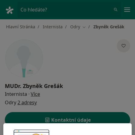
Hla
Co hledáte?
Hlavní Stránka
Internista
Odry
Zbyněk Grešák
Změna města
MUDr.
Zbyněk Grešák
o specializacích
Internista
·
Více
Odry
2 adresy
Kontaktní údaje