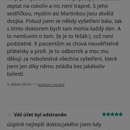
zeptat na cokoliv a nic není trapné. S jeho
sestřičkou, myslím asi Martinkou jsou skvělá
dvojka. Pokud jsem se někdy vyšetření bála, tak
s tímto doktorem bych tam mohla každý den. A
to nemluvím o tom, že je to fešák:), což není
podstatné. K pacientům se chová neuvěřitelně
přátelsky a profi. Je to odborník a moc mu
děkuji za nebolestivá všechna vyšetření, které
jsem jen díky němu zvládla bez jakékoliv
bolesti.
podle názoru uživatele Váš účet byl odstraněn
4. dubna 2014
•
•
•
Nahlásit zneužití
Váš účet byl odstraněn
úúplně nejlepší doktor,jakého jsem kdy