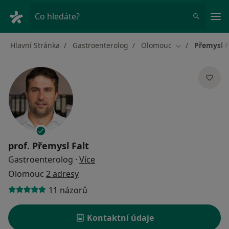
Hla
Co hledáte?
Hlavní Stránka
Gastroenterolog
Olomouc
Přemysl F
Změna města
prof.
Přemysl Falt
o specializacích
Gastroenterolog
·
Více
Olomouc
2 adresy
11 názorů
Kontaktní údaje