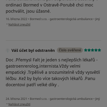
ordinaci Bormed v Ostravě-Porubě chci moc
pochválit, jsou úžasné.
16. března 2022
•
Bormed s.r.o. - gastroenterologická ambuilance
•
Jiný
podle názoru uživatele I.R.
•
Nahlásit zneužití
Váš účet byl odstraněn
Číslo ověřené
Doc .Přemysl Falt je jeden s nejlepších lékařů -
gastroenrerolog,internista.Vždy velmi
empatický .Trpělivě a srozumitelně vždy vysvětlí
léčbu .Kež by bylo více takových lékařů .Panu
docentovi patří velké díky .
24. března 2021
•
Bormed s.r.o. - gastroenterologická ambuilance
•
Jiný
podle názoru uživatele Váš účet byl odstraněn
•
Nahlásit zneužití