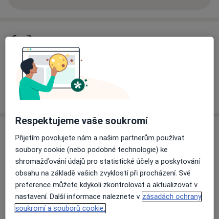
o zkušenostech
Ceník
Informace o službách a cenách nejsou k dispozici
Tento specialista ještě nepřidával žádné informace o
svých službách.
Respektujeme vaše soukromí
Adresy (2)
Přijetím povolujete nám a našim partnerům používat
soubory cookie (nebo podobné technologie) ke
Adresa 1
Adresa 2
shromažďování údajů pro statistické účely a poskytování
obsahu na základě vašich zvyklostí při procházení. Své
preference můžete kdykoli zkontrolovat a aktualizovat v
II. interní klinika - gastroenterologická a
nastavení. Další informace naleznete v
zásadách ochrany
geriatrická, Fakultní nemocnice Olomouc
soukromí a souborů cookie.
Olomouc