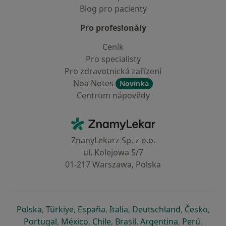
Blog pro pacienty
Pro profesionály
Ceník
Pro specialisty
Pro zdravotnická zařízení
Noa Notes
Novinka
Centrum nápovědy
Kontakt
ZnamyLekar - Hlavní stránka
ZnanyLekarz Sp. z o.o.
ul. Kolejowa 5/7
01-217 Warszawa, Polska
se otevře v nové záložce
se otevře v nové záložce
se otevře v nové záložce
se otevře v nové záložce
se otevře v 
se o
Polska
,
Türkiye
,
España
,
Italia
,
Deutschland
,
Česko
,
se otevře v nové záložce
se otevře v nové záložce
se otevře v nové záložce
se otevře v nové záložc
se otevře v 
se ote
Portugal
,
México
,
Chile
,
Brasil
,
Argentina
,
Perú
,