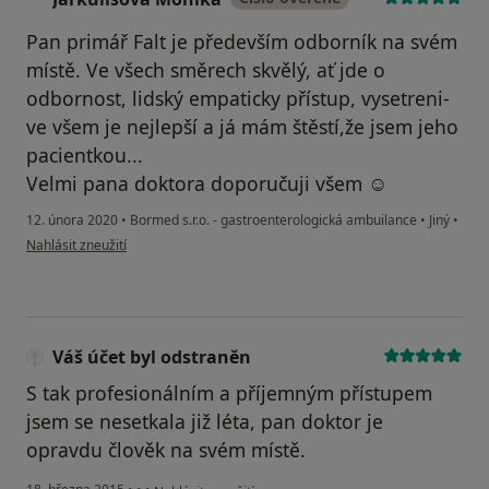
Pan primář Falt je především odborník na svém
místě. Ve všech směrech skvělý, ať jde o
odbornost, lidský empaticky přístup, vysetreni-
ve všem je nejlepší a já mám štěstí,že jsem jeho
pacientkou...
Velmi pana doktora doporučuji všem ☺
12. února 2020
•
Bormed s.r.o. - gastroenterologická ambuilance
•
Jiný
•
podle názoru uživatele Jarkulišová Monika
Nahlásit zneužití
Váš účet byl odstraněn
S tak profesionálním a příjemným přístupem
jsem se nesetkala již léta, pan doktor je
opravdu člověk na svém místě.
podle názoru uživatele Váš účet byl odstraněn