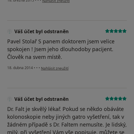
18. března 2015
•
•
•
Nahlásit zneužití
Váš účet byl odstraněn
Pavel Stolař S panem doktorem jsem velice
spokojen ! Jsem jeho dlouhodoby pacijent.
Člověk na svem místě.
podle názoru uživatele Váš účet byl odstraněn
18. dubna 2014
•
•
•
Nahlásit zneužití
Váš účet byl odstraněn
Dr. Falt je skvělý lékař. Pokud se někdo obáváte
kolonoskopie neby jiných gatro vyšetření, tak v
žádném případě s Dr. Faltem nemusíte. Je lidský,
milý, při vyšetření Vám vše popisuje, můžete se