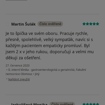
Martin Šulák
Číslo ověřené
M
Je to špička ve svém oboru. Pracuje rychle,
přesně, spolehlivě, velký sympaťák, navíc si s
každým pacientem empaticky promluví. Byl
jsem 2 x v jeho rukou, doporučuji a velmi mu
děkuji za ošetření.
27. července 2020
•
II. interní klinika - gastroenterologická a geriatrická, Fakultní
nemocnice Olomouc
•
Jiný
podle názoru uživatele Martin Šulák
•
Nahlásit zneužití
Jarkulišová Monika
Číslo ověřené
J