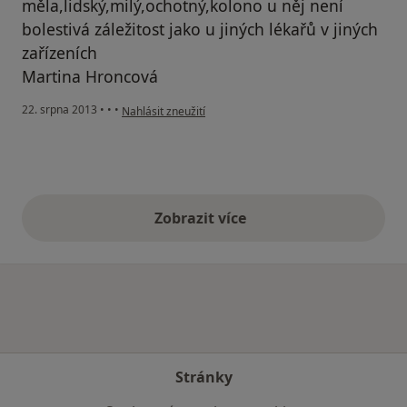
měla,lidský,milý,ochotný,kolono u něj není
bolestivá záležitost jako u jiných lékařů v jiných
zařízeních
Martina Hroncová
podle názoru uživatele Váš účet byl odstraněn
22. srpna 2013
•
•
•
Nahlásit zneužití
Zobrazit více
výše uvedené názory
Stránky