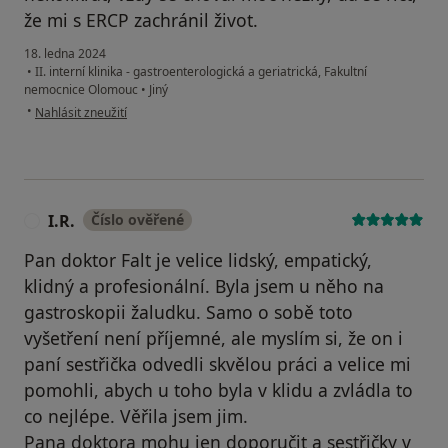
že mi s ERCP zachránil život.
18. ledna 2024
•
II. interní klinika - gastroenterologická a geriatrická, Fakultní
nemocnice Olomouc
•
Jiný
podle názoru uživatele M.Eliášová
•
Nahlásit zneužití
I.R.
Číslo ověřené
I
Pan doktor Falt je velice lidský, empatický,
klidný a profesionální. Byla jsem u něho na
gastroskopii žaludku. Samo o sobě toto
vyšetření není příjemné, ale myslím si, že on i
paní sestřička odvedli skvělou práci a velice mi
pomohli, abych u toho byla v klidu a zvládla to
co nejlépe. Věřila jsem jim.
Pana doktora mohu jen doporučit a sestřičky v