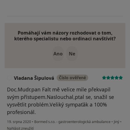
Pomáhají vám názory rozhodovat o tom,
kterého specialistu nebo ordinaci navštívit?
Ano
Ne
Vladana Šipulová
Číslo ověřené
V
Doc.Mudr.pan Falt mě velice mile překvapil
svým přístupem.Naslouchal,ptal se, snažil se
vysvětlit problém.Veliký sympaťák a 100%
profesionál.
19. srpna 2020
•
Bormed s.r.o. - gastroenterologická ambuilance
•
Jiný
•
podle názoru uživatele Vladana Šipulová
Nahlásit zneužití