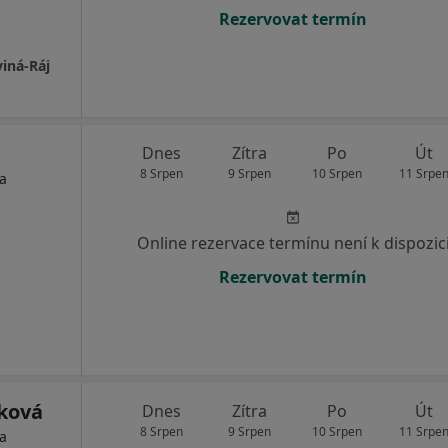
Rezervovat termín
iná-Ráj
Dnes
Zítra
Po
Út
8 Srpen
9 Srpen
10 Srpen
11 Srpe
ta
Online rezervace termínu není k dispozic
Rezervovat termín
ková
Dnes
Zítra
Po
Út
8 Srpen
9 Srpen
10 Srpen
11 Srpe
ta