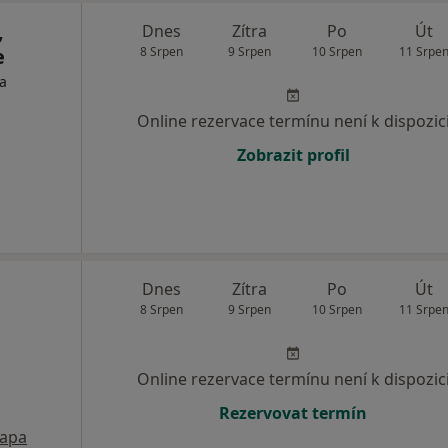
,
Dnes
Zítra
Po
Út
e
8 Srpen
9 Srpen
10 Srpen
11 Srpe
ta
Online rezervace termínu není k dispozic
Zobrazit profil
Dnes
Zítra
Po
Út
8 Srpen
9 Srpen
10 Srpen
11 Srpe
Online rezervace termínu není k dispozic
Rezervovat termín
apa