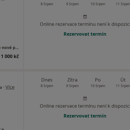
8 Srpen
9 Srpen
10 Srpen
11 Srpe
Online rezervace termínu není k dispozic
Rezervovat termín
Gastroenterologická ambulance - přijímáme nové pacienty
 1 000 kč
Dnes
Zítra
Po
Út
8 Srpen
9 Srpen
10 Srpen
11 Srpe
·
Více
ta
Online rezervace termínu není k dispozic
Rezervovat termín
.o.