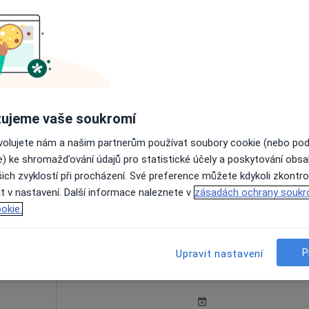
Gastroenterologická ambulance - přijímáme nové pacienty
žga
Dnes
Zítra
Po
Út
8 Srpen
9 Srpen
10 Srpen
11 Srpe
·
Více
ta
ujeme vaše soukromí
Online rezervace termínu není k dispozic
ovolujete nám a našim partnerům používat soubory cookie (nebo po
e) ke shromažďování údajů pro statistické účely a poskytování obs
Rezervovat termín
ich zvyklostí při procházení. Své preference můžete kdykoli zkontro
t v nastavení. Další informace naleznete v
zásadách ochrany soukr
okie.
P
Upravit nastavení
Dnes
Zítra
Po
Út
8 Srpen
9 Srpen
10 Srpen
11 Srpe
ta