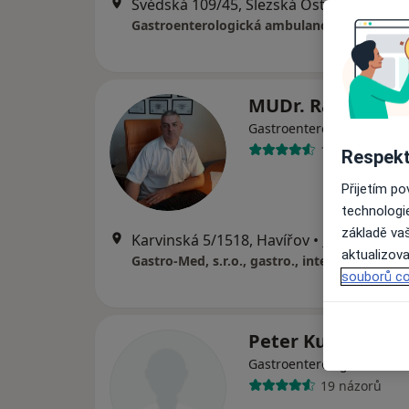
Švédská 109/45, Slezská Ostrava
•
Mapa
MUDr. Radim Bu
Gastroenterolog, Internis
141 názorů
Respekt
Přijetím p
technologi
základě vaš
Karvinská 5/1518, Havířov
•
Mapa
aktualizova
Gastro-Med, s.r.o., gastro., interní
souborů co
Peter Kultan
Gastroenterolog, Internis
19 názorů