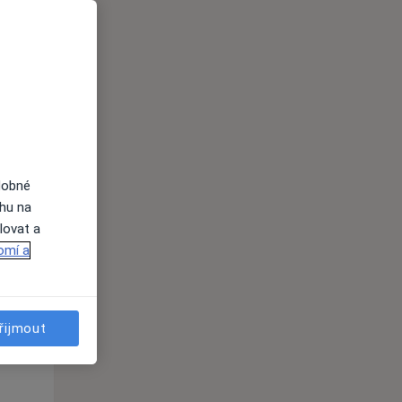
St
Čt
Pá
n
12 Srpen
13 Srpen
14 Srpen
i
dobné
ahu na
lovat a
omí a
řijmout
St
Čt
Pá
n
12 Srpen
13 Srpen
14 Srpen