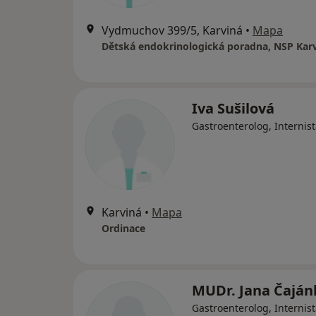
Vydmuchov 399/5, Karviná
•
Mapa
Dětská endokrinologická poradna, NSP Karv
Iva Sušilová
Gastroenterolog, Internis
Karviná
•
Mapa
Ordinace
MUDr. Jana Čaján
Gastroenterolog, Internis