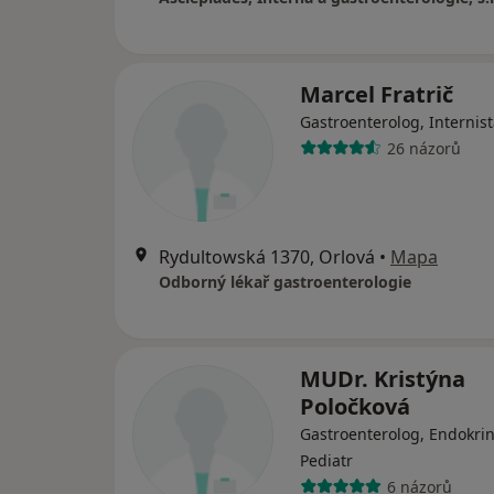
Marcel Fratrič
Gastroenterolog, Internis
26 názorů
Rydultowská 1370, Orlová
•
Mapa
Odborný lékař gastroenterologie
MUDr. Kristýna
Poločková
Gastroenterolog, Endokrin
Pediatr
6 názorů