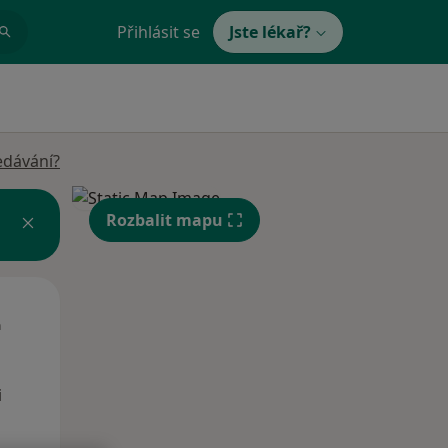
Přihlásit se
Jste lékař?
edávání?
Rozbalit mapu
St
Čt
Pá
n
12 Srpen
13 Srpen
14 Srpen
i