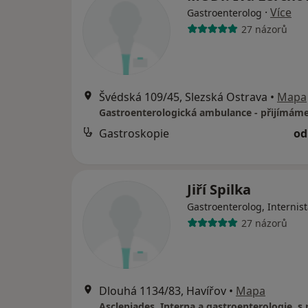
·
Více
Gastroenterolog
27 názorů
Švédská 109/45, Slezská Ostrava
•
Mapa
Gastroskopie
od
Jiří Spilka
Gastroenterolog, Internis
27 názorů
Dlouhá 1134/83, Havířov
•
Mapa
Asclepiades, Interna a gastroenterologie, s.r