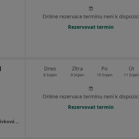
Online rezervace termínu není k dispozic
Rezervovat termín
l
Dnes
Zítra
Po
Út
8 Srpen
9 Srpen
10 Srpen
11 Srpe
Online rezervace termínu není k dispozic
Rezervovat termín
Nemocnice s poliklinikou Karviná-Ráj, příspěvková organizace