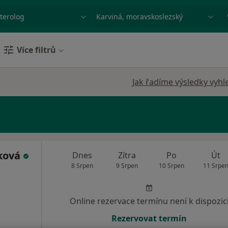
ace, nemoc nebo příjmení
Město nebo region
Více filtrů
Jak řadíme výsledky vyhl
ková
Dnes
Zítra
Po
Út
8 Srpen
9 Srpen
10 Srpen
11 Srpe
Online rezervace termínu není k dispozic
Rezervovat termín