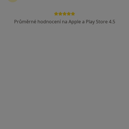
MUDr. David Přidal
·
Více
Gastroenterolog, Internista
Průměrné hodnocení na Apple a Play Store 4.5
23 názorů
Nám. Národních hrdinů 769/2, Olomouc
•
Mapa
SPEA Olomouc, s.r.o.
Tento specialista nenabízí online rezervaci termínu na této adrese.
Rezervovat termín
MUDr. Ivo Pokorný