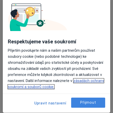
5 názorů
nám. Přerovského povstání 2803/1, Přerov
•
Mapa
GEAprivate s.r.o.
Tento specialista nenabízí online rezervaci termínu na této adrese.
Rezervovat termín
Respektujeme vaše soukromí
Přijetím povolujete nám a našim partnerům používat
soubory cookie (nebo podobné technologie) ke
shromažďování údajů pro statistické účely a poskytování
obsahu na základě vašich zvyklostí při procházení. Své
preference můžete kdykoli zkontrolovat a aktualizovat v
nastavení. Další informace naleznete v
zásadách ochrany
soukromí a souborů cookie.
Poliklinika Olomouc s.r.o.
·
Více
Gastroenterolog, Chirurg, Dermatolog
Přijmout
Upravit nastavení
57 názorů