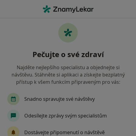
Hla
Gastroenterolog • Olomouc, olomoucký
Filtry
Mapa
Gastroenterolog Olomouc
Pečujte o své zdraví
Jak řadíme výsledky vyhledávání?
Najděte nejlepšího specialistu a objednejte si
návštěvu. Stáhněte si aplikaci a získejte bezplatný
Jakou pojišťovnu máte?
přístup k všem funkcím připraveným pro vás:
Snadno spravujte své návštěvy
Odesílejte zprávy svým specialistům
Dostávejte připomenutí o návštěvě