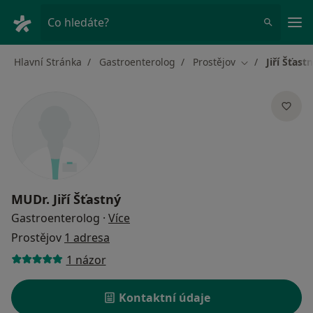
Hla
Co hledáte?
Hlavní Stránka
Gastroenterolog
Prostějov
Jiří Šťast
Změna města
MUDr.
Jiří Šťastný
o specializacích
Gastroenterolog
·
Více
Prostějov
1 adresa
1 názor
Kontaktní údaje