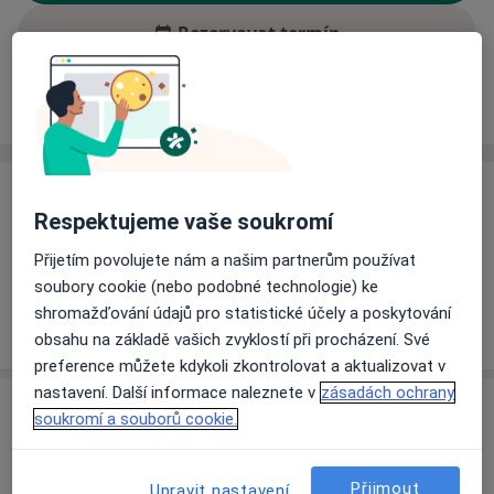
Rezervovat termín
Ceník
Adresy
Názory pacientů (1)
Ceník
Respektujeme vaše soukromí
Informace o službách a cenách nejsou k dispozici
Přijetím povolujete nám a našim partnerům používat
Tento specialista ještě nepřidával žádné informace o
soubory cookie (nebo podobné technologie) ke
svých službách.
shromažďování údajů pro statistické účely a poskytování
obsahu na základě vašich zvyklostí při procházení. Své
preference můžete kdykoli zkontrolovat a aktualizovat v
nastavení. Další informace naleznete v
zásadách ochrany
Adresa
soukromí a souborů cookie.
Nemocnice Prostějov
Mathonova 291/1,
Prostějov
796 04
Přijmout
Upravit nastavení