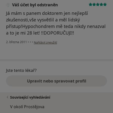
Váš účet byl odstraněn
Já mám s panem doktorem jen nejlepší
zkušenosti,vše vysvětlil a měl lidský
přístup!Hypochondrem mě teda nikdy nenazval
a to je mi 28 let! !!DOPORUČUJI!!
podle názoru uživatele Váš účet byl odstraněn
2. března 2011
•
•
•
Nahlásit zneužití
Jste tento lékař?
Upravit nebo spravovat profil
Související vyhledávání
V okolí Prostějova