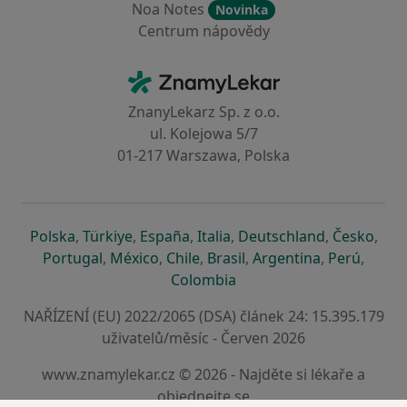
Noa Notes
Novinka
Centrum nápovědy
Kontakt
ZnamyLekar - Hlavní stránka
ZnanyLekarz Sp. z o.o.
ul. Kolejowa 5/7
01-217 Warszawa, Polska
se otevře v nové záložce
se otevře v nové záložce
se otevře v nové záložce
se otevře v nové záložce
se otevře v 
se o
Polska
,
Türkiye
,
España
,
Italia
,
Deutschland
,
Česko
,
se otevře v nové záložce
se otevře v nové záložce
se otevře v nové záložce
se otevře v nové záložc
se otevře v 
se ote
Portugal
,
México
,
Chile
,
Brasil
,
Argentina
,
Perú
,
se otevře v nové záložce
Colombia
NAŘÍZENÍ (EU) 2022/2065 (DSA) článek 24: 15.395.179
uživatelů/měsíc - Červen 2026
www.znamylekar.cz © 2026 - Najděte si lékaře a
objednejte se