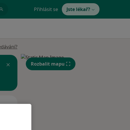
Přihlásit se
Jste lékař?
edávání?
Rozbalit mapu
Út
St
Čt
n
11 Srpen
12 Srpen
13 Srpen
i