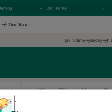
ace, nemoc nebo příjmení
Město nebo region
Více filtrů
Jak řadíme výsledky vyhl
-
Dnes
Zítra
Ne
Po
s.
7 Srpen
8 Srpen
9 Srpen
10 Srpe
Online rezervace termínu není k dispozic