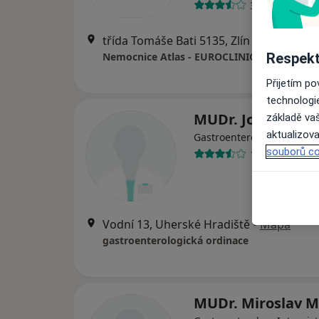
32 názorů
třída Tomáše Bati 5135, Zlín
•
Mapa
Respekt
Nemocnice Atlas - EUROCLINICUM a.s.
Přijetím p
technologi
MUDr. Josef Daně
základě vaš
aktualizova
Gastroenterolog, Internis
souborů co
19 názorů
Vodní 13, Uherské Hradiště
•
Mapa
gastroenterologická ordinace
MUDr. Miroslav M