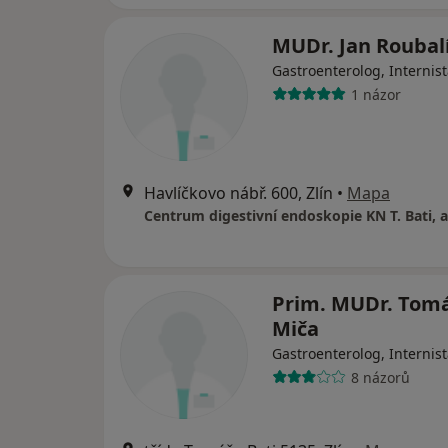
MUDr. Jan Roubal
Gastroenterolog, Internis
1 názor
Havlíčkovo nábř. 600, Zlín
•
Mapa
Centrum digestivní endoskopie KN T. Bati, a
Prim. MUDr. Tom
Miča
Gastroenterolog, Internis
8 názorů