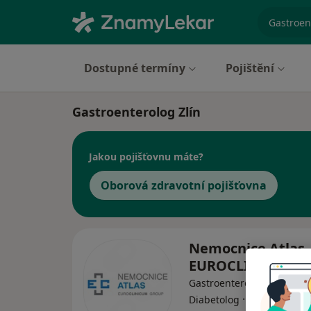
specializ
Dostupné termíny
Pojištění
Gastroenterolog Zlín
Jakou pojišťovnu máte?
Oborová zdravotní pojišťovna
Nemocnice Atlas 
EUROCLINICUM a.
Gastroenterolog, Chirurg,
·
Více
Diabetolog