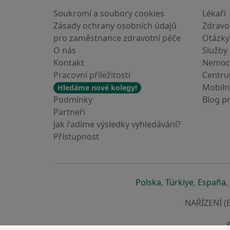
Soukromí a soubory cookies
Lékaři
Zásady ochrany osobních údajů
Zdravot
pro zaměstnance zdravotní péče
Otázky
O nás
Služby
Kontakt
Nemoc
Pracovní příležitosti
Centr
Mobilní
Hledáme nové kolegy!
Podmínky
Blog p
Partneři
Jak řadíme výsledky vyhledávání?
Přístupnost
se otevře v nové 
se otevře
s
Polska
,
Türkiye
,
España
,
NAŘÍZENÍ (E