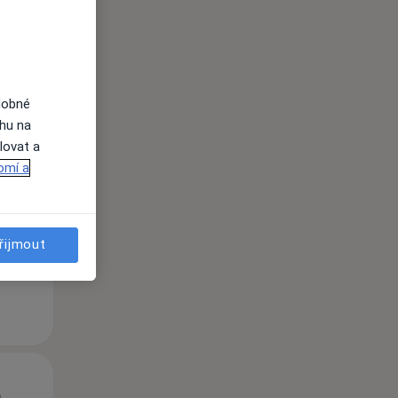
dobné
ahu na
lovat a
Út
St
Čt
n
11 Srpen
12 Srpen
13 Srpen
omí a
i
řijmout
Út
St
Čt
n
11 Srpen
12 Srpen
13 Srpen