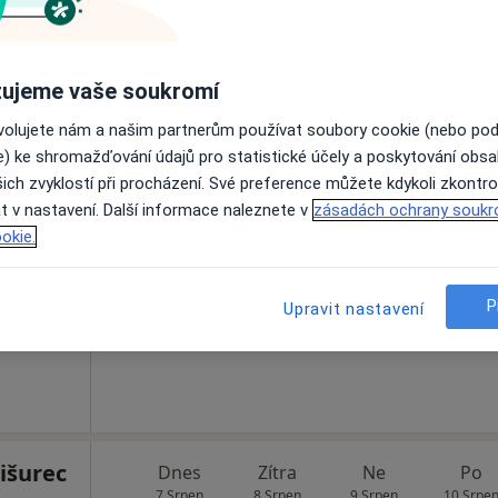
Zobrazit profil
ujeme vaše soukromí
ovolujete nám a našim partnerům používat soubory cookie (nebo po
e) ke shromažďování údajů pro statistické účely a poskytování obs
k
ich zvyklostí při procházení. Své preference můžete kdykoli zkontro
Dnes
Zítra
Ne
Po
7 Srpen
8 Srpen
9 Srpen
10 Srpe
t v nastavení. Další informace naleznete v
zásadách ochrany soukr
ta
okie.
Online rezervace termínu není k dispozic
P
Upravit nastavení
Rezervovat termín
išurec
Dnes
Zítra
Ne
Po
7 Srpen
8 Srpen
9 Srpen
10 Srpe