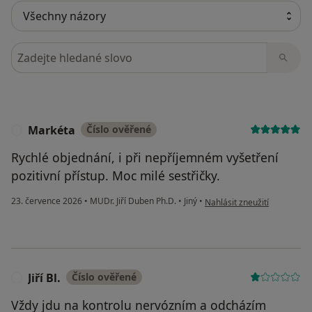
Hledejte v názorech
Markéta
Číslo ověřené
M
Rychlé objednání, i při nepříjemném vyšetření
pozitivní přístup. Moc milé sestřičky.
podle názoru uživatele Mar
23. července 2026
•
MUDr. Jiří Duben Ph.D.
•
Jiný
•
Nahlásit zneužití
Jiří Bl.
Číslo ověřené
J
Vždy jdu na kontrolu nervózním a odcházím