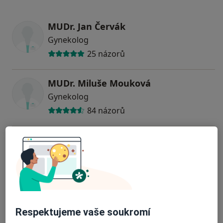
MUDr. Jan Červák
Gynekolog
25 názorů
MUDr. Miluše Mouková
Gynekolog
84 názorů
MUDr. Tomáš Duda
Gynekolog
14 názorů
MUDr. Tatiana Kameníčková
Gynekolog
Respektujeme vaše soukromí