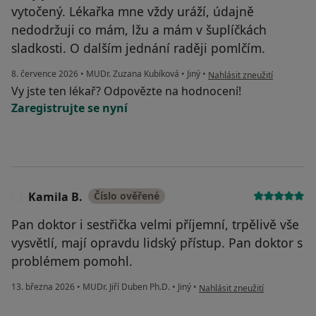
vytočený. Lékařka mne vždy uráží, údajně
nedodržuji co mám, lžu a mám v šuplíčkách
sladkosti. O dalším jednání raději pomlčím.
podle názoru uživatele Jiří B
8. července 2026
•
MUDr. Zuzana Kubíková
•
Jiný
•
Nahlásit zneužití
Vy jste ten lékař? Odpovězte na hodnocení!
Zaregistrujte se nyní
Kamila B.
Číslo ověřené
K
Pan doktor i sestřička velmi příjemní, trpělivě vše
vysvětlí, mají opravdu lidský přístup. Pan doktor s
problémem pomohl.
podle názoru uživatele Kamila
13. března 2026
•
MUDr. Jiří Duben Ph.D.
•
Jiný
•
Nahlásit zneužití