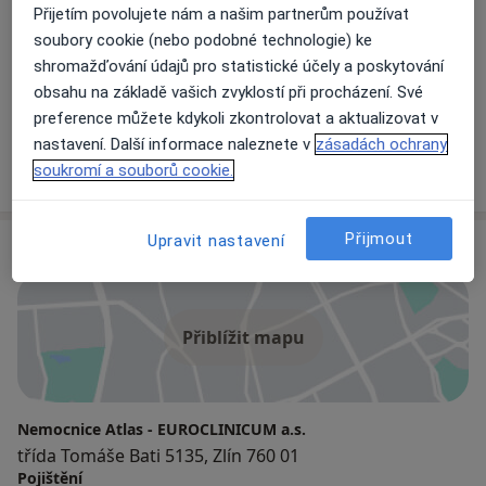
1 názor
Přijetím povolujete nám a našim partnerům používat
soubory cookie (nebo podobné technologie) ke
MUDr. Klára Salvetová
shromažďování údajů pro statistické účely a poskytování
obsahu na základě vašich zvyklostí při procházení. Své
Gynekolog
preference můžete kdykoli zkontrolovat a aktualizovat v
3 názory
nastavení. Další informace naleznete v
zásadách ochrany
soukromí a souborů cookie.
+ 2 specialisti
Přijmout
Upravit nastavení
Adresa
Přiblížit mapu
Nemocnice Atlas - EUROCLINICUM a.s.
třída Tomáše Bati 5135, Zlín 760 01
Pojištění