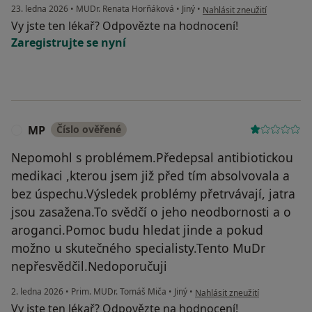
podle názoru uživatele Tomi
23. ledna 2026
•
MUDr. Renata Horňáková
•
Jiný
•
Nahlásit zneužití
Vy jste ten lékař? Odpovězte na hodnocení!
Zaregistrujte se nyní
MP
Číslo ověřené
M
Nepomohl s problémem.Předepsal antibiotickou
medikaci ,kterou jsem již před tím absolvovala a
bez úspechu.Výsledek problémy přetrvávají, jatra
jsou zasažena.To svědčí o jeho neodbornosti a o
aroganci.Pomoc budu hledat jinde a pokud
možno u skutečného specialisty.Tento MuDr
nepřesvědčil.Nedoporučuji
podle názoru uživatele MP
2. ledna 2026
•
Prim. MUDr. Tomáš Miča
•
Jiný
•
Nahlásit zneužití
Vy jste ten lékař? Odpovězte na hodnocení!