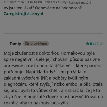
podle názoru uživatele Petr
18. února 2026
•
Prim. MUDr. Tomáš Miča
•
Jiný
•
Nahlásit zneužití
Vy jste ten lékař? Odpovězte na hodnocení!
Zaregistrujte se nyní
Tomiy
Číslo ověřené
T
Moje zkušenost s doktorkou Hornákovou byla
spíše negativní. Celé její chování působí pasivně
agresivně a často odmítá dělat věci, které pacient
potřebuje. Například když jsem požádal o
základní vyšetření INR a odběry kvůli mým
diagnózám, které zvyšují riziko embolie plic, ptala
se, proč bych to vůbec chtěl, a naznačila, že je to
zbytečné. V podstatě člověk musí přesvědčovat na
cokoliv, aby to nakonec poskytla.