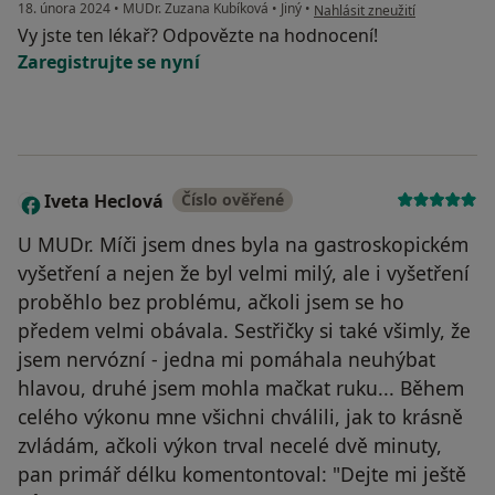
podle názoru uživatele T.G.
18. února 2024
•
MUDr. Zuzana Kubíková
•
Jiný
•
Nahlásit zneužití
Vy jste ten lékař? Odpovězte na hodnocení!
Zaregistrujte se nyní
Iveta Heclová
Číslo ověřené
I
U MUDr. Míči jsem dnes byla na gastroskopickém
vyšetření a nejen že byl velmi milý, ale i vyšetření
proběhlo bez problému, ačkoli jsem se ho
předem velmi obávala. Sestřičky si také všimly, že
jsem nervózní - jedna mi pomáhala neuhýbat
hlavou, druhé jsem mohla mačkat ruku... Během
celého výkonu mne všichni chválili, jak to krásně
zvládám, ačkoli výkon trval necelé dvě minuty,
pan primář délku komentontoval: "Dejte mi ještě