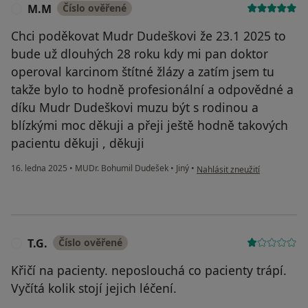
M.M
Číslo ověřené
M
Chci poděkovat Mudr Dudeškovi že 23.1 2025 to
bude už dlouhých 28 roku kdy mi pan doktor
operoval karcinom štítné žlázy a zatím jsem tu
takže bylo to hodně profesionální a odpovědné a
díku Mudr Dudeškovi muzu být s rodinou a
blízkými moc děkuji a přeji ještě hodně takových
pacientu děkuji , děkuji
podle názoru uživatele M.M
16. ledna 2025
•
MUDr. Bohumil Dudešek
•
Jiný
•
Nahlásit zneužití
T.G.
Číslo ověřené
T
Křičí na pacienty. neposlouchá co pacienty trápí.
Vyčítá kolik stojí jejich léčení.