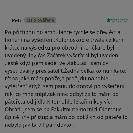
Petr
Číslo ověřené
P
Po příchodu do ambulance rychle se převléct a
honem na vyšetření.Kolonoskopie trvala celkem
krátce,na výsledku pro obvodního lékaře byl
uvedený jiný čas.Začátek vyšetření byl uveden
,ještě když jsem seděl ve vlaku,asi jsem byl
vyšetřovaný přes satelit.Žádná velká komunikace,
třeba jaké mám potíže,a proč jdu na tohle
vyšetření.Když jsem panu doktorovi po vyšetření
řekl co mne trápí,tak mne odbyl že to mám od
páteře,a od jídla.K tomuhle lékaři nikdy víc!
Obrátil jsem se na Fakultní nemocnici Olomouc,
úplně jiný přístup,a mám po potížích,od páteře to
nebylo jak tvrdil pan doktor.