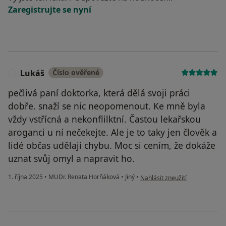
Zaregistrujte se nyní
Lukáš
Číslo ověřené
L
pečlivá paní doktorka, která dělá svoji práci
dobře. snaží se nic neopomenout. Ke mně byla
vždy vstřícná a nekonflilktní. Častou lekařskou
aroganci u ní nečekejte. Ale je to taky jen člověk a
lidé občas udělají chybu. Moc si cením, že dokáže
uznat svůj omyl a napravit ho.
podle názoru uživatele Lukáš
1. října 2025
•
MUDr. Renata Horňáková
•
Jiný
•
Nahlásit zneužití