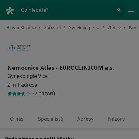
Hla
Co hledáte?
Hlavní Stránka
Zařízení
Gynekologie
Zlín
Nemo
Změna města
Změna mě
Nemocnice Atlas - EUROCLINICUM a.s.
Gynekologie
Více
Zlín
1 adresa
32 názorů
O nás
Specialisté
Adresy
Názory
Podívejte se na další kliniky