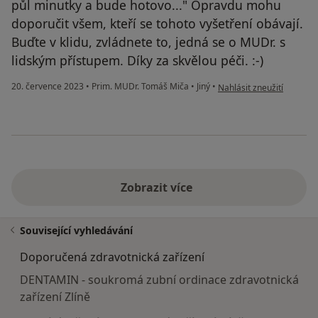
půl minutky a bude hotovo..." Opravdu mohu
doporučit všem, kteří se tohoto vyšetření obávají.
Buďte v klidu, zvládnete to, jedná se o MUDr. s
lidským přístupem. Díky za skvělou péči. :-)
podle názoru uživatele I
20. července 2023
•
Prim. MUDr. Tomáš Miča
•
Jiný
•
Nahlásit zneužití
Zobrazit více
Související vyhledávání
Doporučená zdravotnická zařízení
DENTAMIN - soukromá zubní ordinace zdravotnická
zařízení Zlíně