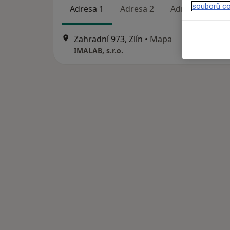
souborů co
Adresa 1
Adresa 2
Adresa 3
Ad
Zahradní 973, Zlín
•
Mapa
IMALAB, s.r.o.