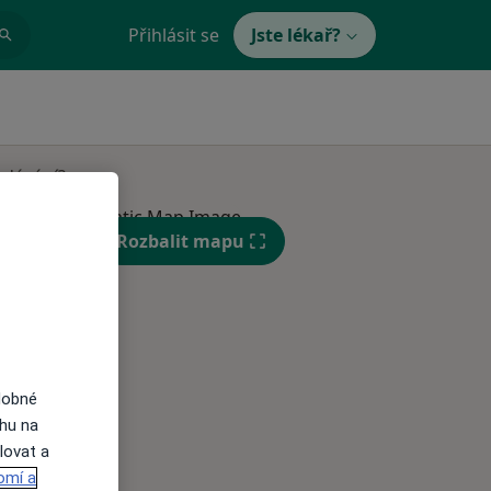
Přihlásit se
Jste lékař?
edávání?
Rozbalit mapu
Po
Út
St
10 Srpen
11 Srpen
12 Srpen
dobné
ahu na
i
lovat a
omí a