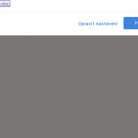
okie.
resa 4
P
Upravit nastavení