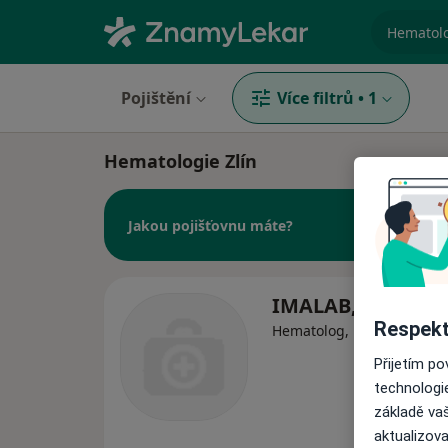
specializ
Pojištění
Více filtrů
•
1
Hematologie Zlín
Jakou pojišťovnu máte?
IMALAB, s.r.o.
Respekt
Hematolog, Diagnostik
Přijetím p
technologi
základě vaš
aktualizova