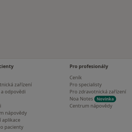
ěsta
cienty
Pro profesionály
Ceník
nická zařízení
Pro specialisty
 a odpovědi
Pro zdravotnická zařízení
Noa Notes
Novinka
i
Centrum nápovědy
um nápovědy
 aplikace
ro pacienty