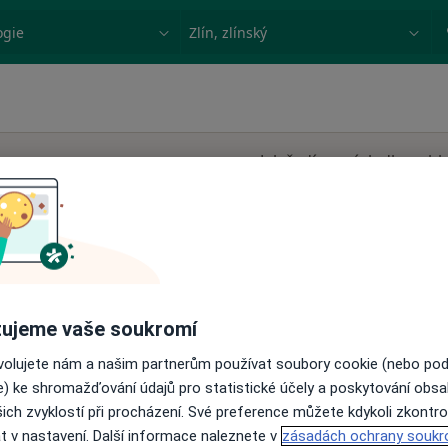
ace, nemoc nebo příjmení
Město nebo region
Jak řadíme výsledky vyhl
Dnes
Zítra
So
Ne
6 Srpen
7 Srpen
8 Srpen
9 Srpen
ujeme vaše soukromí
ovolujete nám a našim partnerům používat soubory cookie (nebo po
e) ke shromažďování údajů pro statistické účely a poskytování obs
Online rezervace termínu není k dispozic
ich zvyklostí při procházení. Své preference můžete kdykoli zkontro
Zobrazit profil
t v nastavení. Další informace naleznete v
zásadách ochrany soukr