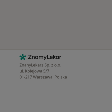
Kontakt
ZnamyLekar - Hlavní stránka
ZnanyLekarz Sp. z o.o.
ul. Kolejowa 5/7
01-217 Warszawa, Polska