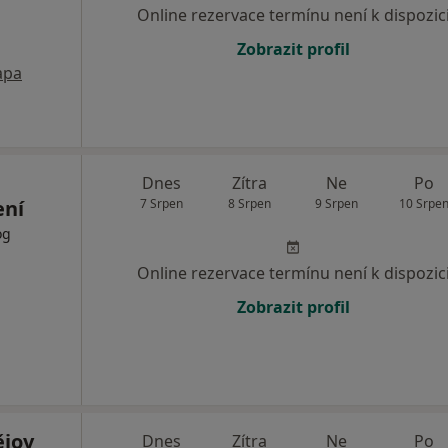
Online rezervace termínu není k dispozic
Zobrazit profil
apa
Dnes
Zítra
Ne
Po
ení
7 Srpen
8 Srpen
9 Srpen
10 Srpe
og
Online rezervace termínu není k dispozic
Zobrazit profil
ějov
Dnes
Zítra
Ne
Po