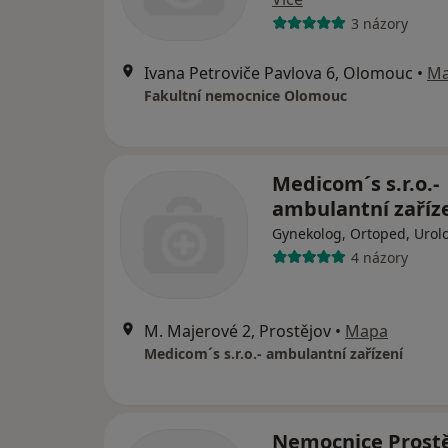
3 názory
Ivana Petroviče Pavlova 6, Olomouc
•
M
Fakultní nemocnice Olomouc
Medicom´s s.r.o.-
ambulantní zaříz
Gynekolog, Ortoped, Urol
4 názory
M. Majerové 2, Prostějov
•
Mapa
Medicom´s s.r.o.- ambulantní zařízení
Nemocnice Prost