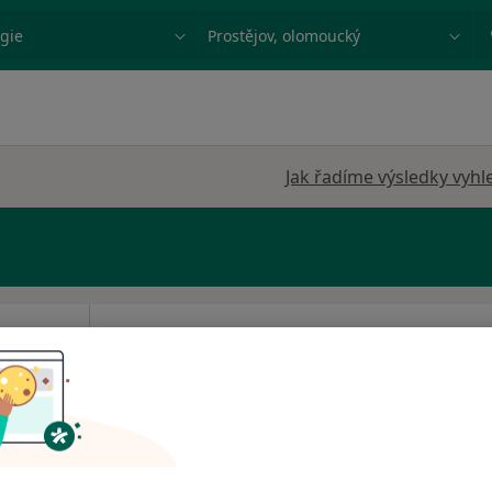
ace, nemoc nebo příjmení
Město nebo region
Jak řadíme výsledky vyhl
m
Dnes
Zítra
Ne
Po
7 Srpen
8 Srpen
9 Srpen
10 Srpe
ologie
Online rezervace termínu není k dispozic
·
netik
Zobrazit profil