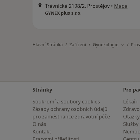
Trávnická 2198/2, Prostějov
•
Mapa
GYNEX plus s.r.o.
Hlavní Stránka
Zařízení
Gynekologie
Pros
Změna m
Stránky
Pro pa
Soukromí a soubory cookies
Lékaři
Zásady ochrany osobních údajů
Zdravot
pro zaměstnance zdravotní péče
Otázky
O nás
Služby
Kontakt
Nemoc
Pracovní příležitosti
Centr