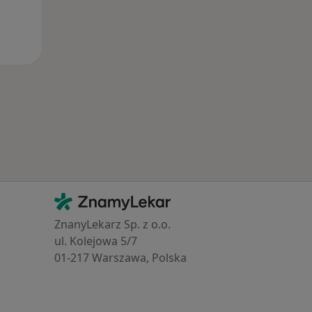
Kontakt
ZnamyLekar - Hlavní stránka
ZnanyLekarz Sp. z o.o.
ul. Kolejowa 5/7
01-217 Warszawa, Polska