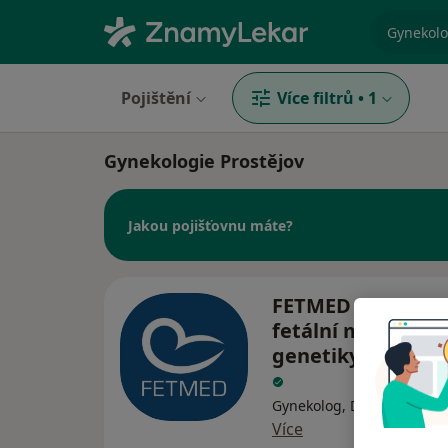
specializ
Pojištění
Více filtrů
•
1
Gynekologie Prostějov
Jakou pojišťovnu máte?
FETMED - Centru
fetální medicíny,
genetiky a gynek
Gynekolog, Diagnostik, Ge
Více