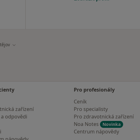
tějov
ěsta
Změna města
cienty
Pro profesionály
Ceník
nická zařízení
Pro specialisty
 a odpovědi
Pro zdravotnická zařízení
Noa Notes
Novinka
i
Centrum nápovědy
um nápovědy