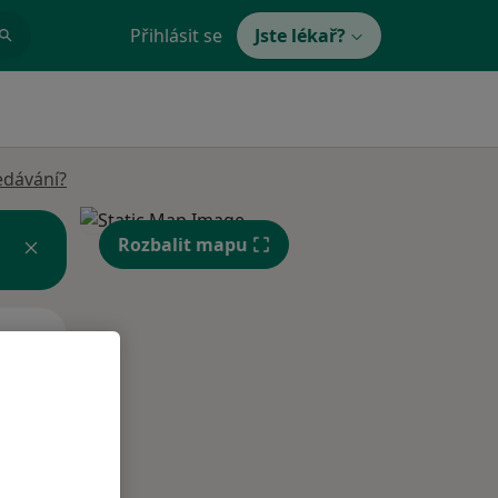
Přihlásit se
Jste lékař?
edávání?
Rozbalit mapu
Út
St
Čt
n
11 Srpen
12 Srpen
13 Srpen
i