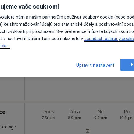
ujeme vaše soukromí
FETMED - Centrum fetální medicíny, genetiky a gynekologie
ovolujete nám a našim partnerům používat soubory cookie (nebo po
e) ke shromažďování údajů pro statistické účely a poskytování obs
ich zvyklostí při procházení. Své preference můžete kdykoli zkontro
ouc
Dnes
Zítra
Ne
Po
t v nastavení. Další informace naleznete v
zásadách ochrany soukr
7 Srpen
8 Srpen
9 Srpen
10 Srpe
okie.
·
atolog
Online rezervace termínu není k dispozic
P
Upravit nastavení
Zobrazit profil
ce
Dnes
Zítra
Ne
Po
7 Srpen
8 Srpen
9 Srpen
10 Srpe
·
eurolog