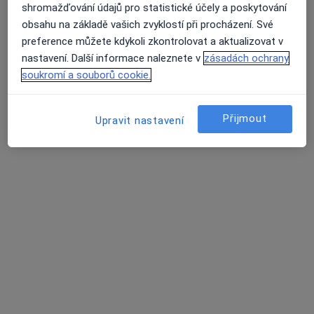
shromažďování údajů pro statistické účely a poskytování
Stomatologie Zlín
obsahu na základě vašich zvyklostí při procházení. Své
Zubař
preference můžete kdykoli zkontrolovat a aktualizovat v
Náměstí míru 64, Zlín
•
Mapa
nastavení. Další informace naleznete v
zásadách ochrany
Stomatologie Zlín
soukromí a souborů cookie.
Tato klinika nemá specialisty s dostupnými termíny v online kalendáři
Přijmout
Upravit nastavení
Zobrazit profil
Rafael dentální klinika
Zubař