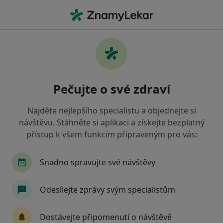
Hla
Zubní Lékařství • Zlín, zlínský
Filtry
• 1
Mapa
Zubní lékařství Zlín
Pečujte o své zdraví
Jak řadíme výsledky vyhledávání?
Najděte nejlepšího specialistu a objednejte si
návštěvu. Stáhněte si aplikaci a získejte bezplatný
Jakou pojišťovnu máte?
přístup k všem funkcím připraveným pro vás:
Všeobecná zdravotní pojišťovna
Zdravotní poj
Snadno spravujte své návštěvy
Odesílejte zprávy svým specialistům
Dostávejte připomenutí o návštěvě