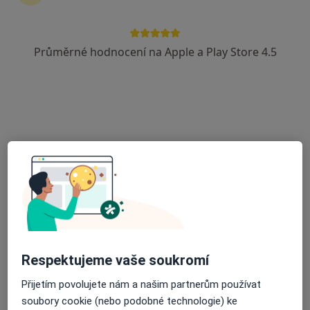
Průměrné hodnocení na Apple a Play Store 4.5
MORAVEC DENT - MEDICAL s.r.o.
Zubař, Ostatní
Slovenská 3066, Zlín
•
Mapa
MORAVEC DENT - MEDICAL s.r.o.
Tato klinika nemá specialisty s dostupnými termíny v online kalendáři
Zobrazit profil
Respektujeme vaše soukromí
Přijetím povolujete nám a našim partnerům používat
soubory cookie (nebo podobné technologie) ke