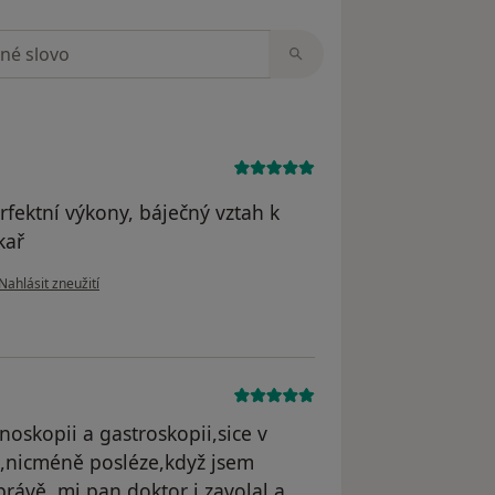
zorech
erfektní výkony, báječný vztah k
kař
podle názoru uživatele Jaroslav Beroun
Nahlásit zneužití
oskopii a gastroskopii,sice v
i,nicméně posléze,když jsem
rávě ,mi pan doktor i zavolal a