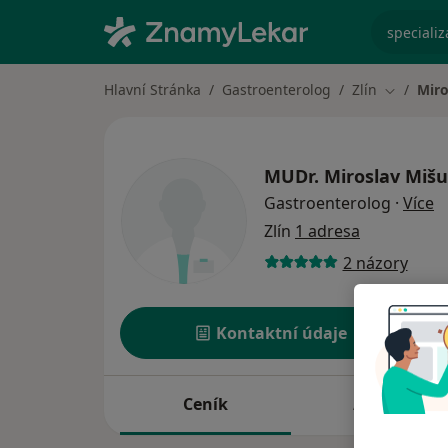
specializ
Hlavní Stránka
Gastroenterolog
Zlín
Miro
Změna m
MUDr.
Miroslav Mišu
o 
Gastroenterolog
·
Více
Zlín
1 adresa
2 názory
Kontaktní údaje
Ceník
Adresy