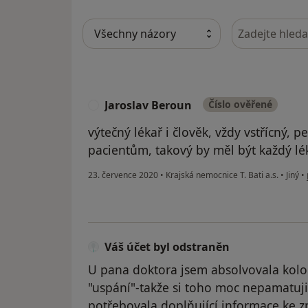
Hledejte v ná
Jaroslav Beroun
Číslo ověřené
J
výtečný lékař i člověk, vždy vstřícný, p
pacientům, takový by měl být každý lé
23. července 2020
•
Krajská nemocnice T. Bati a.s.
•
Jiný
•
Váš účet byl odstraněn
U pana doktora jsem absolvovala kolon
"uspání"-takže si toho moc nepamatuj
potřebovala doplňující informace ke zp