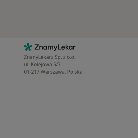
Kontakt
ZnamyLekar - Hlavní stránka
ZnanyLekarz Sp. z o.o.
ul. Kolejowa 5/7
01-217 Warszawa, Polska