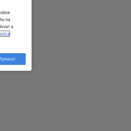
dobné
ahu na
lovat a
omí a
řijmout