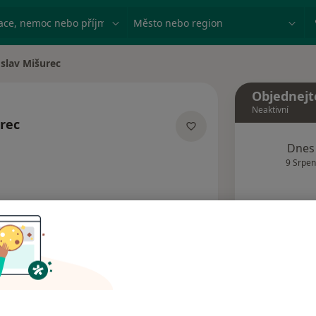
ace, nemoc nebo příjmení
Město nebo region
slav Mišurec
ěsta
Objednejt
Neaktivní
rec
specializacích
Dnes
9 Srpen
Tento 
Rezervovat termín
Názory pacientů (2)