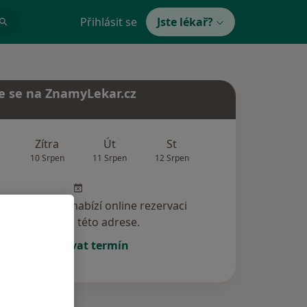
Přihlásit se
Jste lékař?
e se na ZnamyLekar.cz
Zítra
Út
St
Čt
Pá
10 Srpen
11 Srpen
12 Srpen
13 Srpen
14 Srp
specialista nenabízí online rezervaci
termínu na této adrese.
Rezervovat termín