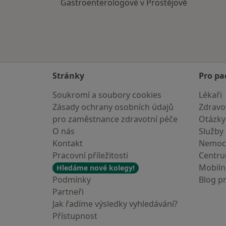
Gastroenterologové v Prostějově
Stránky
Pro pa
Soukromí a soubory cookies
Lékaři
Zásady ochrany osobních údajů
Zdravot
pro zaměstnance zdravotní péče
Otázky
O nás
Služby
Kontakt
Nemoc
Pracovní příležitosti
Centr
Mobilní
Hledáme nové kolegy!
Podmínky
Blog p
Partneři
Jak řadíme výsledky vyhledávání?
Přístupnost