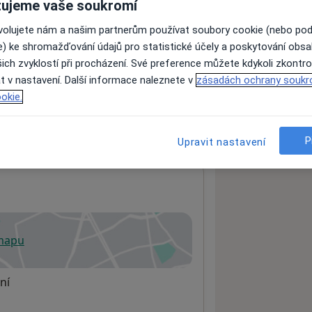
ujeme vaše soukromí
ovolujete nám a našim partnerům používat soubory cookie (nebo po
e) ke shromažďování údajů pro statistické účely a poskytování obs
ách nejsou k dispozici
ich zvyklostí při procházení. Své preference můžete kdykoli zkontro
ádné informace o svých službách.
t v nastavení. Další informace naleznete v
zásadách ochrany soukr
okie.
P
Upravit nastavení
 mapu
 otevře v nové záložce
ní