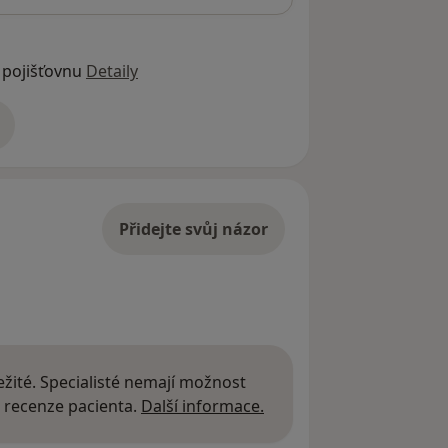
 pojišťovnu
Detaily
adrese
Přidejte svůj názor
žité. Specialisté nemají možnost
Další informace o názor
 recenze pacienta.
Další informace.