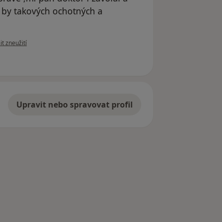
ž by takových ochotných a
názoru uživatele Váš účet byl odstraněn
t zneužití
Upravit nebo spravovat profil