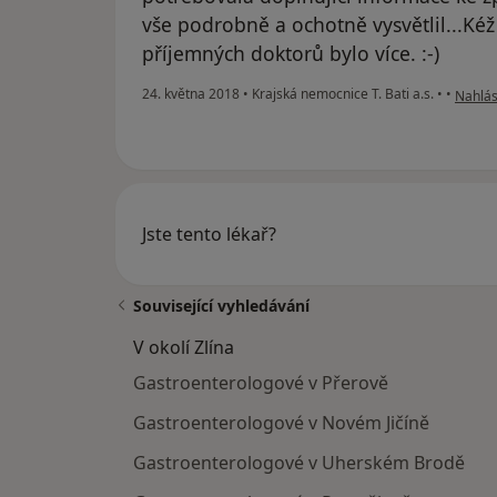
vše podrobně a ochotně vysvětlil...Ké
příjemných doktorů bylo více. :-)
podle 
24. května 2018
•
Krajská nemocnice T. Bati a.s.
•
•
Nahlási
Jste tento lékař?
Související vyhledávání
V okolí Zlína
Gastroenterologové v Přerově
Gastroenterologové v Novém Jičíně
Gastroenterologové v Uherském Brodě