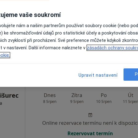
ujeme vaše soukromí
k
Dnes
Zítra
Po
Út
8 Srpen
9 Srpen
10 Srpen
11 Srpe
ta
ovolujete nám a našim partnerům používat soubory cookie (nebo po
e) ke shromažďování údajů pro statistické účely a poskytování obs
ich zvyklostí při procházení. Své preference můžete kdykoli zkontro
Online rezervace termínu není k dispozic
t v nastavení. Další informace naleznete v
zásadách ochrany soukr
Rezervovat termín
okie.
P
Upravit nastavení
išurec
Dnes
Zítra
Po
Út
8 Srpen
9 Srpen
10 Srpen
11 Srpe
ta
Online rezervace termínu není k dispozic
Rezervovat termín