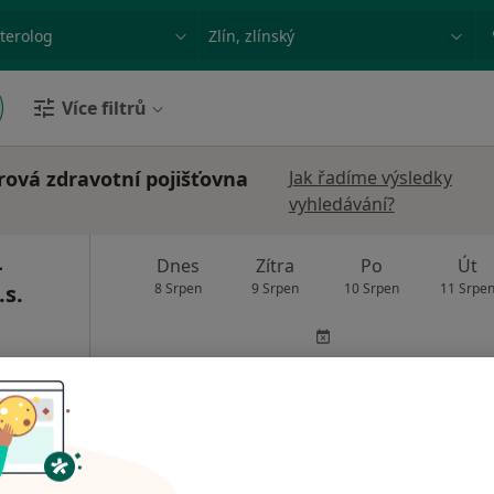
ace, nemoc nebo příjmení
Město nebo region
Více filtrů
ová zdravotní pojišťovna
Jak řadíme výsledky
vyhledávání?
-
Dnes
Zítra
Po
Út
s.
8 Srpen
9 Srpen
10 Srpen
11 Srpe
Online rezervace termínu není k dispozic
Zobrazit profil