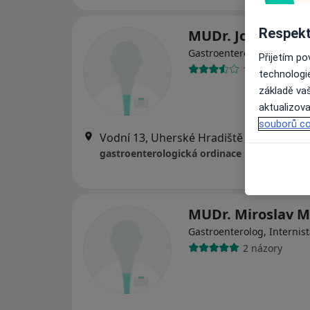
Respekt
MUDr. Josef Daně
Gastroenterolog, Internis
Přijetím p
19 názorů
technologi
základě vaš
aktualizova
souborů co
Vodní 13, Uherské Hradiště
•
Mapa
gastroenterologická ordinace
MUDr. Miroslav M
Gastroenterolog, Internis
2 názory