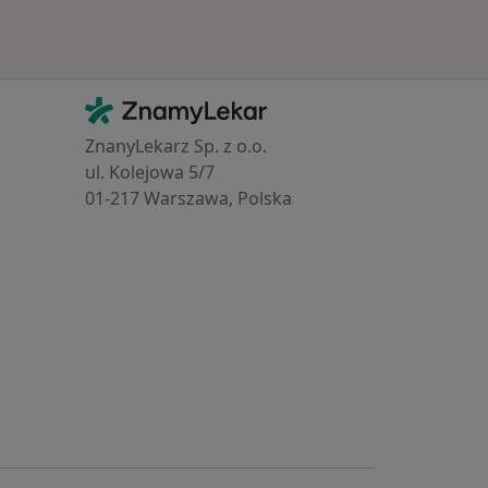
Kontakt
ZnamyLekar - Hlavní stránka
ZnanyLekarz Sp. z o.o.
ul. Kolejowa 5/7
01-217 Warszawa, Polska