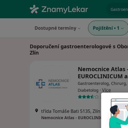
specializ
Dostupné termíny
Pojištění
•
1
Doporučení gastroenterologové s Obor
Zlín
Nemocnice Atlas 
EUROCLINICUM a.
Gastroenterolog, Chirurg,
·
Více
Diabetolog
32 názorů
třída Tomáše Bati 5135, Zlín
•
Mapa
Nemocnice Atlas - EUROCLINICUM a.s.