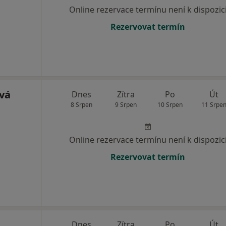
Online rezervace termínu není k dispozic
Rezervovat termín
vá
Dnes
Zítra
Po
Út
8 Srpen
9 Srpen
10 Srpen
11 Srpe
Online rezervace termínu není k dispozic
Rezervovat termín
Dnes
Zítra
Po
Út