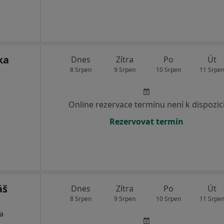
ka
Dnes
Zítra
Po
Út
8 Srpen
9 Srpen
10 Srpen
11 Srpe
Online rezervace termínu není k dispozic
Rezervovat termín
áš
Dnes
Zítra
Po
Út
8 Srpen
9 Srpen
10 Srpen
11 Srpe
ta