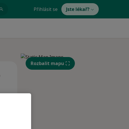
Přihlásit se
Jste lékař?
Rozbalit mapu
St
Čt
Pá
n
12 Srpen
13 Srpen
14 Srpen
i