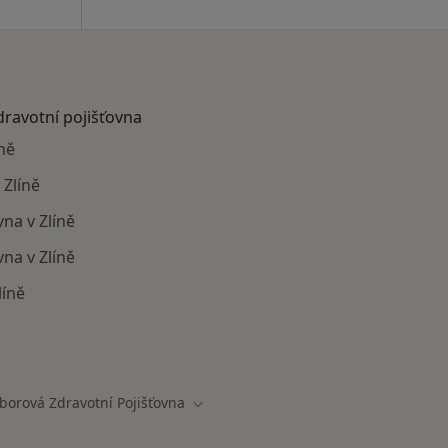
dravotní pojišťovna
ně
 Zlíně
vna v Zlíně
na v Zlíně
líně
mají smlouvu s Oborová zdravotní pojišťovna
borová Zdravotní Pojišťovna
 města
Změna města