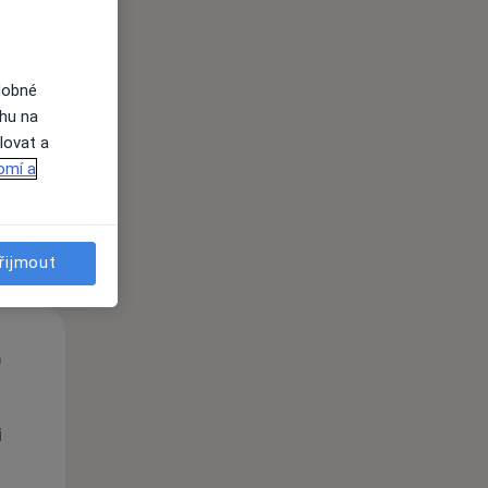
St
Čt
Pá
n
12 Srpen
13 Srpen
14 Srpen
dobné
ahu na
lovat a
i
omí a
řijmout
St
Čt
Pá
n
12 Srpen
13 Srpen
14 Srpen
i