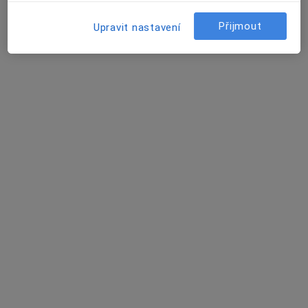
třída Tomáše Bati 5135, Zlín
•
Mapa
Přijmout
Upravit nastavení
Nemocnice Atlas - EUROCLINICUM a.s.
Tato klinika nemá specialisty s dostupnými termíny v online kalendáři
Zobrazit profil
MUDr. Blanka Kudělková
Pediatr
19 názorů
Zahradní 642, Zlín
•
Mapa