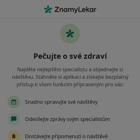
Hla
Pediatr • Zlín, zlínský
Filtry
• 1
Mapa
Doporučení pediatři s Oborová zdravotní
Pečujte o své zdraví
pojišťovna Zlín
Jak řadíme výsledky vyhledávání?
Najděte nejlepšího specialistu a objednejte si
návštěvu. Stáhněte si aplikaci a získejte bezplatný
přístup k všem funkcím připraveným pro vás:
Snadno spravujte své návštěvy
Odesílejte zprávy svým specialistům
MUDr. Věra Rajchlová
Dostávejte připomenutí o návštěvě
·
Více
Pediatr