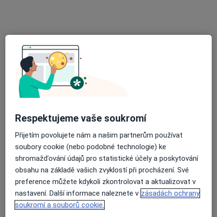
Tř. Osvoboditelů 1388, Otrokovice
•
Mapa
Poliklinika Otrokovice, 4. patro
Tento specialista nenabízí online rezervaci termínu na této adrese.
Rezervovat termín
Respektujeme vaše soukromí
Přijetím povolujete nám a našim partnerům používat
soubory cookie (nebo podobné technologie) ke
shromažďování údajů pro statistické účely a poskytování
obsahu na základě vašich zvyklostí při procházení. Své
preference můžete kdykoli zkontrolovat a aktualizovat v
Nemocnice Atlas - EUROCLINICUM a.s.
nastavení. Další informace naleznete v
zásadách ochrany
·
Více
Pediatr, Chirurg, Diabetolog
soukromí a souborů cookie.
32 názorů