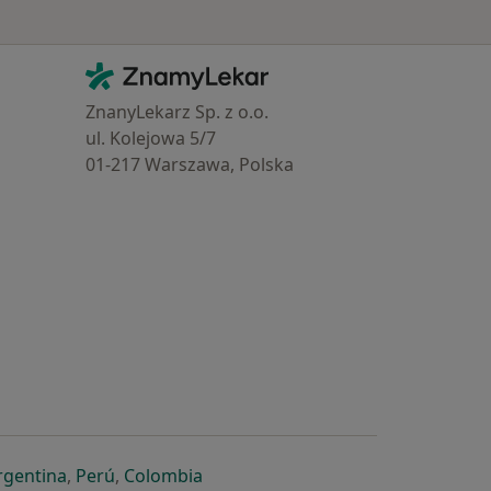
Kontakt
ZnamyLekar - Hlavní stránka
ZnanyLekarz Sp. z o.o.
ul. Kolejowa 5/7
01-217 Warszawa, Polska
e
é záložce
 v nové záložce
otevře v nové záložce
se otevře v nové záložce
se otevře v nové záložce
se otevře v nové záložce
rgentina
,
Perú
,
Colombia