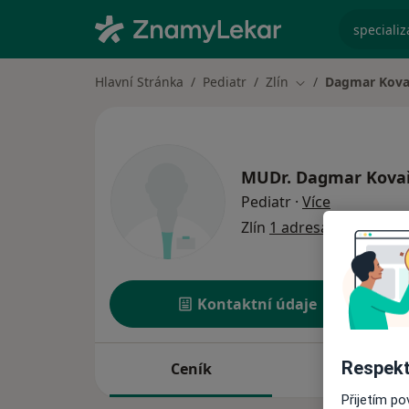
specializ
Hlavní Stránka
Pediatr
Zlín
Dagmar Kova
Změna města
MUDr.
Dagmar Kova
o specializ
Pediatr
·
Více
Zlín
1 adresa
Kontaktní údaje
Respekt
Ceník
Adresy
Přijetím p