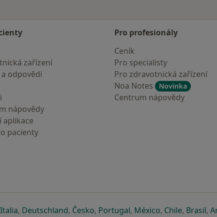
cienty
Pro profesionály
Ceník
nická zařízení
Pro specialisty
 a odpovědi
Pro zdravotnická zařízení
Noa Notes
Novinka
i
Centrum nápovědy
um nápovědy
 aplikace
ro pacienty
záložce
 v nové záložce
e otevře v nové záložce
se otevře v nové záložce
se otevře v nové záložce
se otevře v nové záložce
se otevře v nové záložc
se otevře v nov
se otevře
se 
Italia
,
Deutschland
,
Česko
,
Portugal
,
México
,
Chile
,
Brasil
,
A