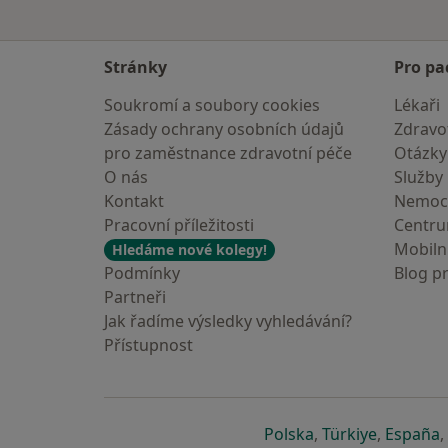
Stránky
Pro pa
Soukromí a soubory cookies
Lékaři
Zásady ochrany osobních údajů
Zdravot
pro zaměstnance zdravotní péče
Otázky
O nás
Služby
Kontakt
Nemoc
Pracovní příležitosti
Centr
Mobilní
Hledáme nové kolegy!
Podmínky
Blog p
Partneři
Jak řadíme výsledky vyhledávání?
Přístupnost
se otevře v nové 
se otevře
s
Polska
,
Türkiye
,
España
,