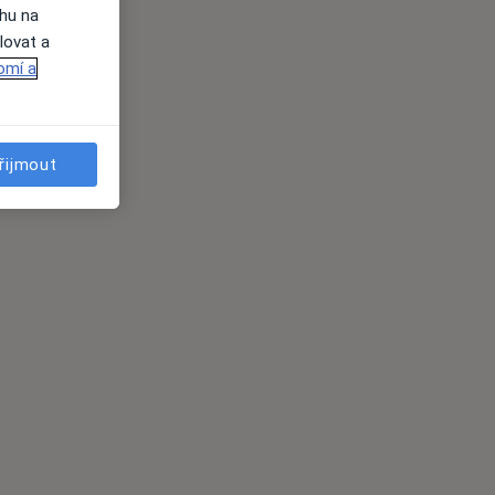
ahu na
lovat a
omí a
řijmout