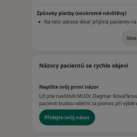
Způsoby platby (soukromé návštěvy)
Na teto adrese lékař přijímá pacienty na
Více
o 
Názory pacientů se rychle objeví
Napište svůj první názor
Už jste navštívili MUDr. Dagmar Kovaříková
pacienti budou vděční za pomoc při výběru 
Přidejte svůj názor