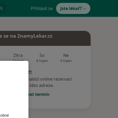
Přihlásit se
Jste lékař?
e se na ZnamyLekar.cz
Zítra
So
Ne
Po
Út
7 Srpen
8 Srpen
9 Srpen
10 Srpen
11 Srp
specialista nenabízí online rezervaci
termínu na této adrese.
Rezervovat termín
dobné