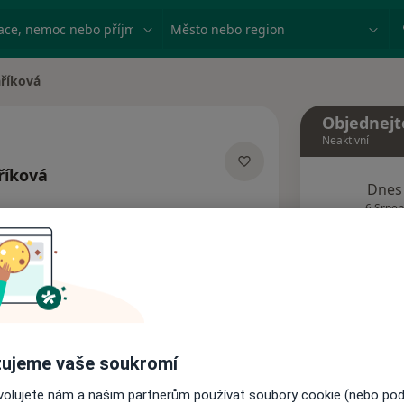
ace, nemoc nebo příjmení
Město nebo region
říková
Objednejt
Neaktivní
říková
Dnes
acích
6 Srpen
Tento 
Rezervovat termín
ujeme vaše soukromí
Názory pacientů
ovolujete nám a našim partnerům používat soubory cookie (nebo po