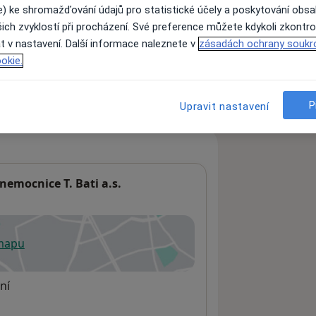
e) ke shromažďování údajů pro statistické účely a poskytování obs
ich zvyklostí při procházení. Své preference můžete kdykoli zkontro
t v nastavení. Další informace naleznete v
zásadách ochrany soukr
ách nejsou k dispozici
okie.
ádné informace o svých službách.
P
Upravit nastavení
emocnice T. Bati a.s.
 mapu
 otevře v nové záložce
ní