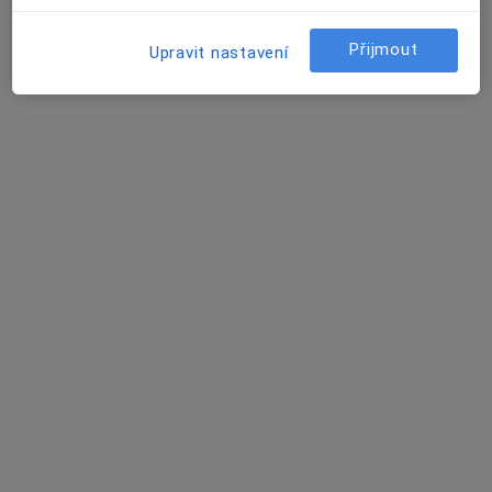
Tento specialista nenabízí online rezervaci termínu na této adrese.
Rezervovat termín
Přijmout
Upravit nastavení
MUDr. Zdenka Malotová
Pediatr
7 názorů
Okružní 4699, Zlín
•
Mapa
Priv. prakt. lékařka pro děti a dorost
Tento specialista nenabízí online rezervaci termínu na této adrese.