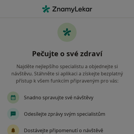
Hla
Pediatr • Zlín, zlínský
Filtry
• 1
Mapa
Doporučení pediatři s Vojenská zdravotní
Pečujte o své zdraví
pojišťovna ČR Zlín
Jak řadíme výsledky vyhledávání?
Najděte nejlepšího specialistu a objednejte si
návštěvu. Stáhněte si aplikaci a získejte bezplatný
přístup k všem funkcím připraveným pro vás:
Snadno spravujte své návštěvy
Odesílejte zprávy svým specialistům
MUDr. Věra Rajchlová
Dostávejte připomenutí o návštěvě
·
Více
Pediatr