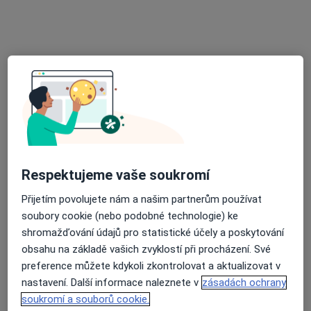
praktický lékař pro děti a dorost
Tento specialista nenabízí online rezervaci termínu na této adrese.
Rezervovat termín
Respektujeme vaše soukromí
Přijetím povolujete nám a našim partnerům používat
MUDr. Albert Drštička
soubory cookie (nebo podobné technologie) ke
shromažďování údajů pro statistické účely a poskytování
Pediatr
16 názorů
obsahu na základě vašich zvyklostí při procházení. Své
preference můžete kdykoli zkontrolovat a aktualizovat v
2. května 3644, Zlín
•
Mapa
nastavení. Další informace naleznete v
zásadách ochrany
Ordinace
soukromí a souborů cookie.