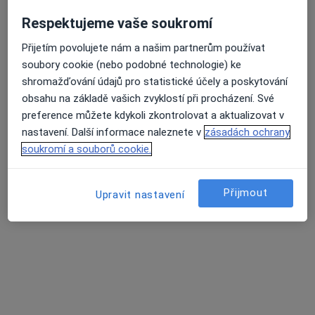
MUDr. Jiří Zvolský
Respektujeme vaše soukromí
·
Více
Gynekolog
713 názorů
Přijetím povolujete nám a našim partnerům používat
soubory cookie (nebo podobné technologie) ke
Partyzánská 3, Opava
•
Mapa
shromažďování údajů pro statistické účely a poskytování
Gynekologická Ambulance - MUDr. Jiří Zvolský. Ambulance se nachází v 1.patře zdravotního střediska "KATKA"
obsahu na základě vašich zvyklostí při procházení. Své
Tento specialista nenabízí online rezervaci termínu na této adrese.
preference můžete kdykoli zkontrolovat a aktualizovat v
nastavení. Další informace naleznete v
zásadách ochrany
Rezervovat termín
soukromí a souborů cookie.
Přijmout
Upravit nastavení
MUDr. Michael Kozák
·
Více
Gynekolog