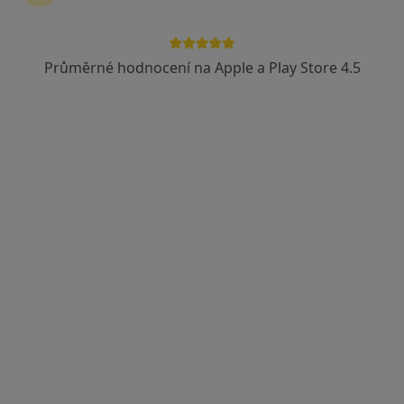
Gynekolog
14 názorů
Průměrné hodnocení na Apple a Play Store 4.5
U Lomu 638, Zlín
•
Mapa
IVF Zlín | Klinika reprodukční medicíny a gynekologie
Tato klinika nemá specialisty s dostupnými termíny v online kalendáři
Zobrazit profil
MUDr. Zuzana Málková
·
Více
Gynekolog