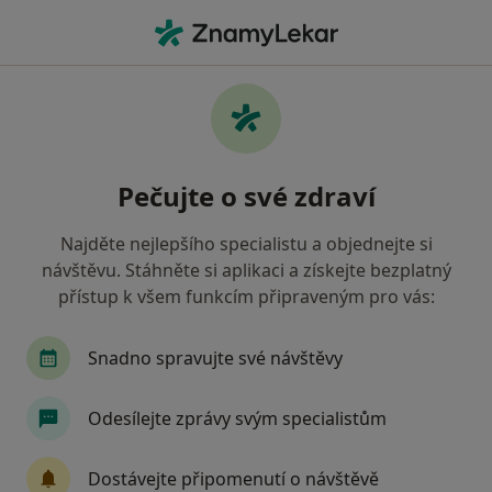
Hla
Gynekolog • Zlín, zlínský
Filtry
• 1
Mapa
Doporučení gynekologové s Vojenská
Pečujte o své zdraví
zdravotní pojišťovna ČR Zlín
Jak řadíme výsledky vyhledávání?
Najděte nejlepšího specialistu a objednejte si
návštěvu. Stáhněte si aplikaci a získejte bezplatný
přístup k všem funkcím připraveným pro vás:
Snadno spravujte své návštěvy
Odesílejte zprávy svým specialistům
IVF Zlín | Klinika reprodukční medicíny a
Dostávejte připomenutí o návštěvě
gynekologie