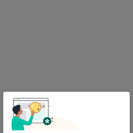
Nám. Míru 64, Zlín
•
Mapa
Ordinace
Tento specialista nenabízí online rezervaci termínu na této adrese.
Rezervovat termín
K dispozici jsou specialisté
Tito specialisté se nacházejí mimo Zlín, zlínský, v
oblastech blízkých vašemu vyhledávání.