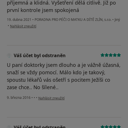
příjemná a klidná. Vyšetření dělá citlivě. Již po
první kontrole jsem spokojená
19. dubna 2021
•
PORADNA PRO PÉČI O MATKU A DÍTĚ ZLÍN, s.r.o.
•
Jiný
podle názoru uživatele N.
•
Nahlásit zneužití
Váš účet byl odstraněn
U paní doktorky jsem dlouho a je vážně úžasná,
snaží se vždy pomocí. Málo kdo je takový,
spoustu lékařů vás ošetří s pocitem Ježíši co
zase chce.. No šílené..
podle názoru uživatele Váš účet byl odstraněn
9. března 2016
•
•
•
Nahlásit zneužití
Váš účet byl odstraněn