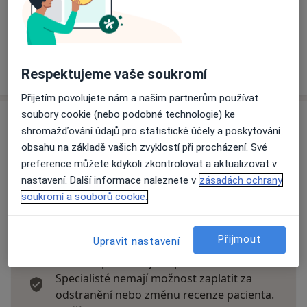
Na teto adrese lékař přijímá pacienty na pojišťovnu
Detaily
Více
Respektujeme vaše soukromí
o adrese
Přijetím povolujete nám a našim partnerům používat
soubory cookie (nebo podobné technologie) ke
Názory
shromažďování údajů pro statistické účely a poskytování
obsahu na základě vašich zvyklostí při procházení. Své
Přidejte svůj názor
preference můžete kdykoli zkontrolovat a aktualizovat v
nastavení. Další informace naleznete v
zásadách ochrany
soukromí a souborů cookie.
28 názorů
Přijmout
Upravit nastavení
Recenze pacientů jsou pro nás důležité.
Specialisté nemají možnost zaplatit za
odstranění nebo změnu recenze pacienta.