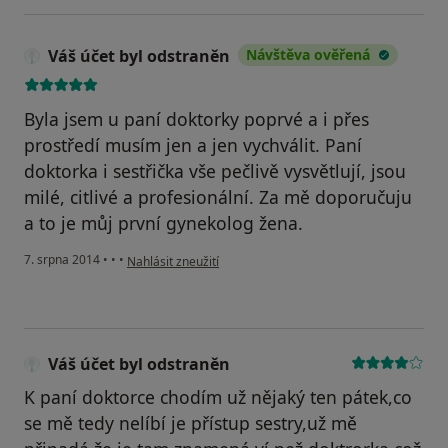
Váš účet byl odstraněn
Návštěva ověřená
Byla jsem u paní doktorky poprvé a i přes
prostředí musím jen a jen vychválit. Paní
doktorka i sestřička vše pečlivě vysvětlují, jsou
milé, citlivé a profesionální. Za mě doporučuju
a to je můj první gynekolog žena.
podle názoru uživatele Váš účet byl odstraněn
7. srpna 2014
•
•
•
Nahlásit zneužití
Váš účet byl odstraněn
K paní doktorce chodím už nějaký ten pátek,co
se mě tedy nelíbí je přístup sestry,už mě