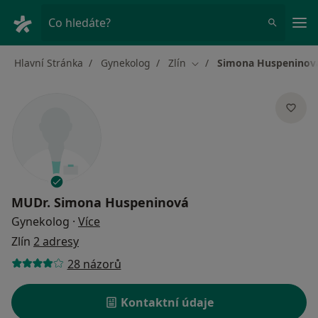
Hla
Co hledáte?
Hlavní Stránka
Gynekolog
Zlín
Simona Huspeninov
Změna města
MUDr.
Simona Huspeninová
o specializacích
Gynekolog
·
Více
Zlín
2 adresy
28 názorů
Kontaktní údaje