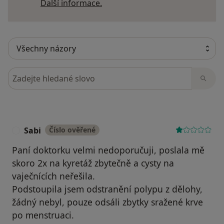
Další informace o názorech
Další informace.
Hledejte v názorech
Sabi
Číslo ověřené
S
Paní doktorku velmi nedoporučuji, poslala mě
skoro 2x na kyretáž zbytečně a cysty na
vaječnících neřešila.
Podstoupila jsem odstranění polypu z dělohy,
žádný nebyl, pouze odsáli zbytky sražené krve
po menstruaci.