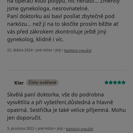
na operaci kvůli polypu, nic nenašli… Změnily
jsme gynekologa, nesrovnatelné.
Paní doktorku asi baví posílat zbytečně pod
narkózu… než jí na to skočíte prosím běžte ať
vás před zákrokem zkontroluje ještě jiný
gynekolog, klidně i víc.
podle názoru uživatele Sabi
22. dubna 2024
•
jiné místo
•
Jiný
•
Nahlásit zneužití
Kler
Číslo ověřené
K
Skvělá paní doktorka, vše do podrobna
vysvětlila a při vyšetření,důsledná a hlavně
opatrná. Sestřička je také velice příjemná. Mohu
jen doporučit.
podle názoru uživatele Kler
5. prosince 2022
•
jiné místo
•
Jiný
•
Nahlásit zneužití