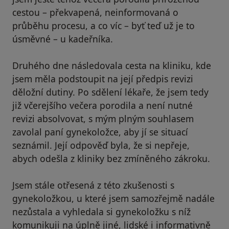
cestou – překvapená, neinformovaná o
průběhu procesu, a co víc – byť teď už je to
úsměvné – u kadeřníka.
Druhého dne následovala cesta na kliniku, kde
jsem měla podstoupit na její předpis revizi
děložní dutiny. Po sdělení lékaře, že jsem tedy
již včerejšího večera porodila a není nutné
revizi absolvovat, s mým plným souhlasem
zavolal paní gynekoložce, aby jí se situací
seznámil. Její odpověď byla, že si nepřeje,
abych odešla z kliniky bez zmíněného zákroku.
Jsem stále otřesená z této zkušenosti s
gynekoložkou, u které jsem samozřejmě nadále
nezůstala a vyhledala si gynekoložku s níž
komunikuji na úplně jiné, lidské i informativně