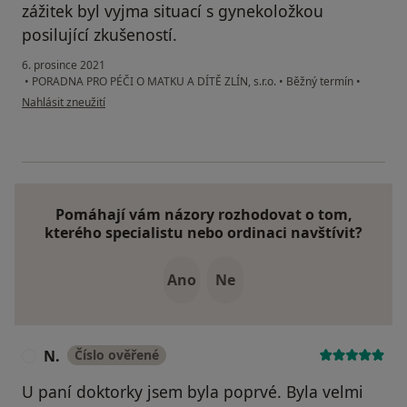
zážitek byl vyjma situací s gynekoložkou
posilující zkušeností.
6. prosince 2021
•
PORADNA PRO PÉČI O MATKU A DÍTĚ ZLÍN, s.r.o.
•
Běžný termín
•
podle názoru uživatele Daniela Dubčáková
Nahlásit zneužití
Pomáhají vám názory rozhodovat o tom,
kterého specialistu nebo ordinaci navštívit?
Ano
Ne
N.
Číslo ověřené
N
U paní doktorky jsem byla poprvé. Byla velmi