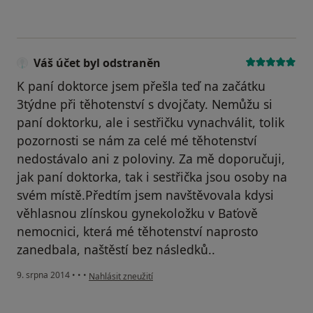
Váš účet byl odstraněn
K paní doktorce jsem přešla teď na začátku
3týdne při těhotenství s dvojčaty. Nemůžu si
paní doktorku, ale i sestřičku vynachválit, tolik
pozornosti se nám za celé mé těhotenství
nedostávalo ani z poloviny. Za mě doporučuji,
jak paní doktorka, tak i sestřička jsou osoby na
svém místě.Předtím jsem navštěvovala kdysi
věhlasnou zlínskou gynekoložku v Baťově
nemocnici, která mé těhotenství naprosto
zanedbala, naštěstí bez následků..
podle názoru uživatele Váš účet byl odstraněn
9. srpna 2014
•
•
•
Nahlásit zneužití