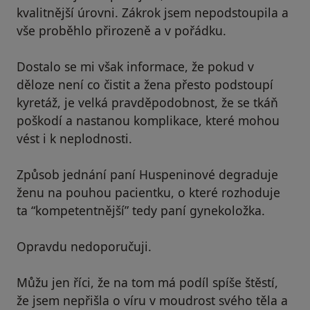
kvalitnější úrovni. Zákrok jsem nepodstoupila a
vše proběhlo přirozeně a v pořádku.
Dostalo se mi však informace, že pokud v
děloze není co čistit a žena přesto podstoupí
kyretáž, je velká pravděpodobnost, že se tkáň
poškodí a nastanou komplikace, které mohou
vést i k neplodnosti.
Způsob jednání paní Huspeninové degraduje
ženu na pouhou pacientku, o které rozhoduje
ta “kompetentnější” tedy paní gynekoložka.
Opravdu nedoporučuji.
Můžu jen říci, že na tom má podíl spíše štěstí,
že jsem nepřišla o víru v moudrost svého těla a