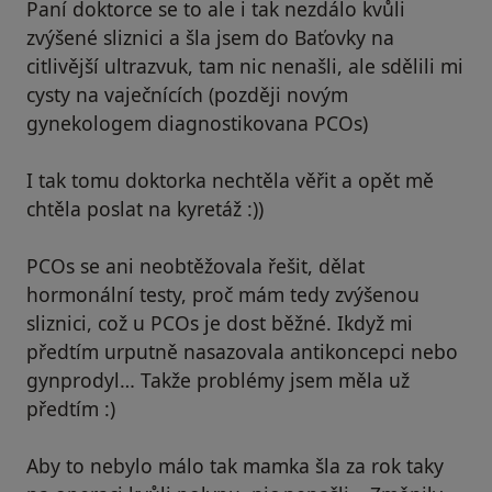
Paní doktorce se to ale i tak nezdálo kvůli
zvýšené sliznici a šla jsem do Baťovky na
citlivější ultrazvuk, tam nic nenašli, ale sdělili mi
cysty na vaječnících (později novým
gynekologem diagnostikovana PCOs)
I tak tomu doktorka nechtěla věřit a opět mě
chtěla poslat na kyretáž :))
PCOs se ani neobtěžovala řešit, dělat
hormonální testy, proč mám tedy zvýšenou
sliznici, což u PCOs je dost běžné. Ikdyž mi
předtím urputně nasazovala antikoncepci nebo
gynprodyl… Takže problémy jsem měla už
předtím :)
Aby to nebylo málo tak mamka šla za rok taky