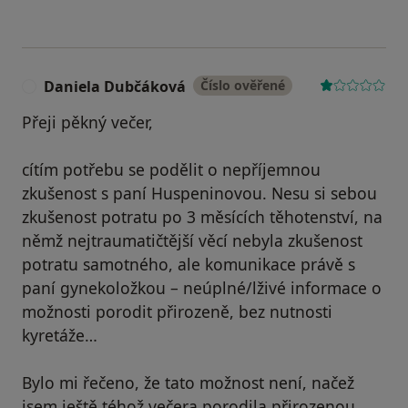
Daniela Dubčáková
Číslo ověřené
D
Přeji pěkný večer,
cítím potřebu se podělit o nepříjemnou
zkušenost s paní Huspeninovou. Nesu si sebou
zkušenost potratu po 3 měsících těhotenství, na
němž nejtraumatičtější věcí nebyla zkušenost
potratu samotného, ale komunikace právě s
paní gynekoložkou – neúplné/lživé informace o
možnosti porodit přirozeně, bez nutnosti
kyretáže…
Bylo mi řečeno, že tato možnost není, načež
jsem ještě téhož večera porodila přirozenou