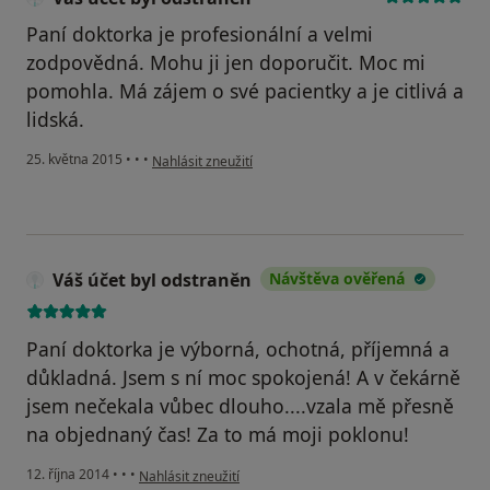
Paní doktorka je profesionální a velmi
zodpovědná. Mohu ji jen doporučit. Moc mi
pomohla. Má zájem o své pacientky a je citlivá a
lidská.
podle názoru uživatele Váš účet byl odstraněn
25. května 2015
•
•
•
Nahlásit zneužití
Váš účet byl odstraněn
Návštěva ověřená
Paní doktorka je výborná, ochotná, příjemná a
důkladná. Jsem s ní moc spokojená! A v čekárně
jsem nečekala vůbec dlouho....vzala mě přesně
na objednaný čas! Za to má moji poklonu!
podle názoru uživatele Váš účet byl odstraněn
12. října 2014
•
•
•
Nahlásit zneužití