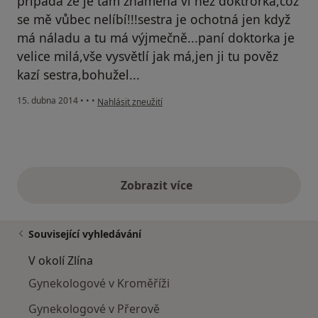
připadá že je tam znamená ví než doktrorka,což
se mě vůbec nelíbí!!!sestra je ochotná jen když
má náladu a tu má výjmečně...paní doktorka je
velice milá,vše vysvětlí jak má,jen ji tu pověz
kazí sestra,bohužel...
podle názoru uživatele Váš účet byl odstraněn
15. dubna 2014
•
•
•
Nahlásit zneužití
Zobrazit více
výše uvedené názory
Související vyhledávání
V okolí Zlína
Gynekologové v Kroměříži
Gynekologové v Přerově