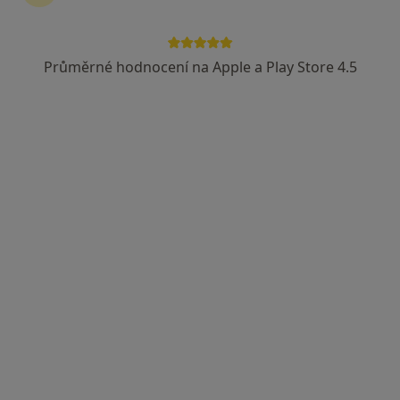
Průměrné hodnocení na Apple a Play Store 4.5
MUDr. Martin Němec
·
Více
Gynekolog
148 názorů
Štefánikova 1301/4, Kopřivnice
•
Mapa
Gynekologie Kopřivnice s.r.o.
Tento specialista nenabízí online rezervaci termínu na této adrese.
Rezervovat termín