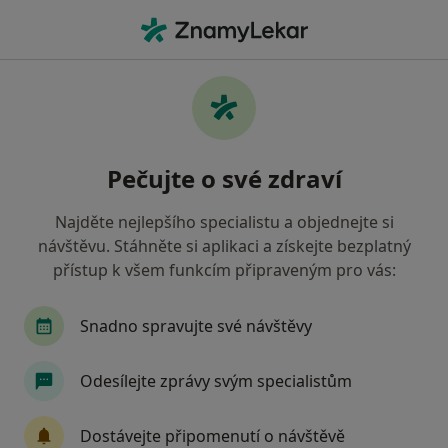
Hla
Gynekolog • Valašské Meziříčí, zlínský
Filtry
Mapa
Gynekolog Valašské Meziříčí
Pečujte o své zdraví
Jak řadíme výsledky vyhledávání?
Najděte nejlepšího specialistu a objednejte si
návštěvu. Stáhněte si aplikaci a získejte bezplatný
Jakou pojišťovnu máte?
přístup k všem funkcím připraveným pro vás:
Oborová zdravotní pojišťovna
Vojenská zdravo
Snadno spravujte své návštěvy
Odesílejte zprávy svým specialistům
Dostávejte připomenutí o návštěvě