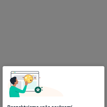
MUDr. Eva Dobešová
·
Více
Gynekolog
34 názorů
U Nemocnice 980, Valašské Meziříčí
•
Mapa
Ordinace gynekologa
Tento specialista nenabízí online rezervaci termínu na této adrese.
Rezervovat termín
K dispozici jsou specialisté
Tito specialisté se nacházejí mimo Valašské Meziříčí,
zlínský, v oblastech blízkých vašemu vyhledávání.