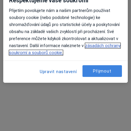
Respektujeme vaše soukromí
Přijetím povolujete nám a našim partnerům používat
soubory cookie (nebo podobné technologie) ke
shromažďování údajů pro statistické účely a poskytování
MUDr. Jiří Zvolský
obsahu na základě vašich zvyklostí při procházení. Své
·
Více
Gynekolog
preference můžete kdykoli zkontrolovat a aktualizovat v
713 názorů
nastavení. Další informace naleznete v
zásadách ochrany
Partyzánská 3, Opava
•
Mapa
soukromí a souborů cookie.
Gynekologická Ambulance - MUDr. Jiří Zvolský. Ambulance se nachází v 1.patře zdravotního střediska "KATKA"
Tento specialista nenabízí online rezervaci termínu na této adrese.
Přijmout
Upravit nastavení
Rezervovat termín