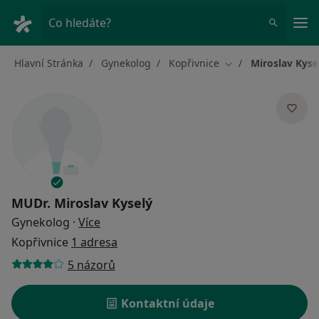
Hla
Co hledáte?
Hlavní Stránka
Gynekolog
Kopřivnice
Miroslav Kyse
Změna města
MUDr.
Miroslav Kyselý
o specializacích
Gynekolog
·
Více
Kopřivnice
1 adresa
5 názorů
Kontaktní údaje