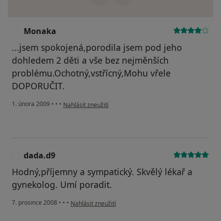
Monaka
M
...jsem spokojená,porodila jsem pod jeho
dohledem 2 děti a vše bez nejměnších
problému.Ochotný,vstřícný,Mohu vřele
DOPORUČIT.
podle názoru uživatele Monaka
1. února 2009
•
•
•
Nahlásit zneužití
dada.d9
D
Hodný,příjemny a sympatický. Skvělý lékař a
gynekolog. Umí poradit.
podle názoru uživatele dada.d9
7. prosince 2008
•
•
•
Nahlásit zneužití