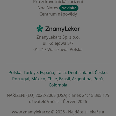
Pro zdravotnická zařízení
Noa Notes
Novinka
Centrum nápovědy
Kontakt
ZnamyLekar - Hlavní stránka
ZnanyLekarz Sp. z o.o.
ul. Kolejowa 5/7
01-217 Warszawa, Polska
se otevře v nové záložce
se otevře v nové záložce
se otevře v nové záložce
se otevře v nové záložce
se otevře v 
se o
Polska
,
Türkiye
,
España
,
Italia
,
Deutschland
,
Česko
,
se otevře v nové záložce
se otevře v nové záložce
se otevře v nové záložce
se otevře v nové záložc
se otevře v 
se ote
Portugal
,
México
,
Chile
,
Brasil
,
Argentina
,
Perú
,
se otevře v nové záložce
Colombia
NAŘÍZENÍ (EU) 2022/2065 (DSA) článek 24: 15.395.179
uživatelů/měsíc - Červen 2026
www.znamylekar.cz © 2026 - Najděte si lékaře a