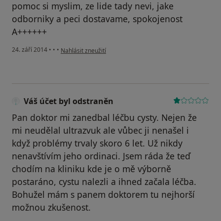
pomoc si myslim, ze lide tady nevi, jake
odborniky a peci dostavame, spokojenost
A++++++
podle názoru uživatele Váš účet byl odstraněn
24. září 2014
•
•
•
Nahlásit zneužití
Váš účet byl odstraněn
Pan doktor mi zanedbal léčbu cysty. Nejen že
mi neudělal ultrazvuk ale vůbec ji nenašel i
když problémy trvaly skoro 6 let. Už nikdy
nenavštívím jeho ordinaci. Jsem ráda že teď
chodím na kliniku kde je o mě výborně
postaráno, cystu nalezli a ihned začala léčba.
Bohužel mám s panem doktorem tu nejhorší
možnou zkušenost.