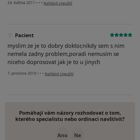
podle názoru uživatele Váš účet byl odstraněn
24. května 2011
•
•
•
Nahlásit zneužití
Pacient
myslim ze je to dobry doktor,nikdy sem s nim
nemela zadny problem,poradi nemusim se
niceho doprosovat jak je to u jinych
podle názoru uživatele Pacient
7. prosince 2010
•
•
•
Nahlásit zneužití
Pomáhají vám názory rozhodovat o tom,
kterého specialistu nebo ordinaci navštívit?
Ano
Ne