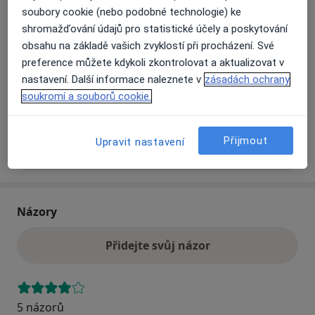
soubory cookie (nebo podobné technologie) ke
shromažďování údajů pro statistické účely a poskytování
Přiblížit mapu
obsahu na základě vašich zvyklostí při procházení. Své
se otevře v nové záložce
preference můžete kdykoli zkontrolovat a aktualizovat v
Dostupnost
nastavení. Další informace naleznete v
zásadách ochrany
Na této adrese online kalendář není aktivní
soukromí a souborů cookie.
Co mám v takové situaci udělat?
Přijmout
Upravit nastavení
Více
o adrese
Názory
Přidejte svůj názor
5 názorů