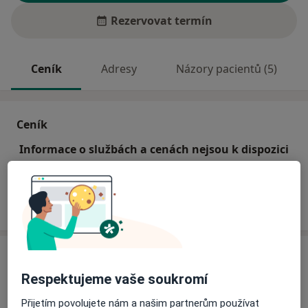
Rezervovat termín
Ceník
Adresy
Názory pacientů (5)
Ceník
Informace o službách a cenách nejsou k dispozici
Tento specialista ještě nepřidával žádné informace o
svých službách.
Adresa
Respektujeme vaše soukromí
Gynekologická ambulance
Přijetím povolujete nám a našim partnerům používat
Štefáikova 1301,
Kopřivnice