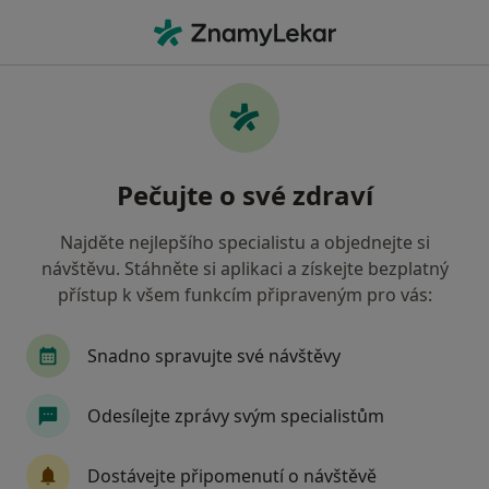
Hla
Gynekolog • Karviná, moravskoslezský
Filtry
Mapa
Gynekolog Karviná
Pečujte o své zdraví
Jak řadíme výsledky vyhledávání?
Najděte nejlepšího specialistu a objednejte si
návštěvu. Stáhněte si aplikaci a získejte bezplatný
Jakou pojišťovnu máte?
přístup k všem funkcím připraveným pro vás:
Všeobecná zdravotní pojišťovna
Zdravotní poj
Snadno spravujte své návštěvy
Odesílejte zprávy svým specialistům
Dostávejte připomenutí o návštěvě