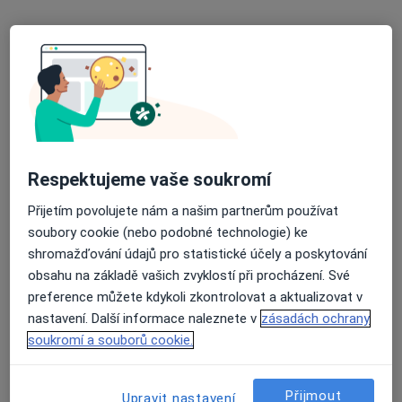
MUDr. Petr Fiala
·
Více
Gynekolog
19 názorů
Respektujeme vaše soukromí
Střelniční 19/267 (při vlakovém nádraží, naproti hotelu Piast), Český Těšín
•
Mapa
Přijetím povolujete nám a našim partnerům používat
GynPro s.r.o
soubory cookie (nebo podobné technologie) ke
shromažďování údajů pro statistické účely a poskytování
Tento specialista nenabízí online rezervaci termínu na této adrese.
obsahu na základě vašich zvyklostí při procházení. Své
Rezervovat termín
preference můžete kdykoli zkontrolovat a aktualizovat v
nastavení. Další informace naleznete v
zásadách ochrany
soukromí a souborů cookie.
K dispozici jsou specialisté
Přijmout
Upravit nastavení