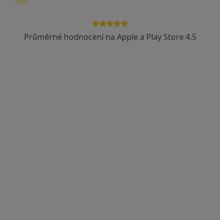
Průměrné hodnocení na Apple a Play Store 4.5
MUDr. Petr Kovář
·
Více
Gynekolog
284 názorů
Adresa 1
Adresa 2
Místní 358/9, Havířov
•
Mapa
Gynekologická ordinace Havířov
Tento specialista nenabízí online rezervaci termínu na této adrese.
Rezervovat termín