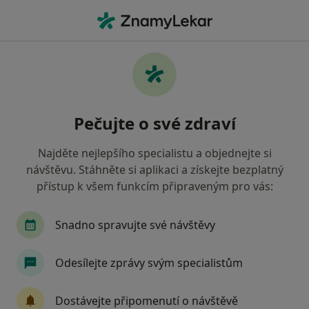
Hla
Gynekolog • Ostrava-Zabřeh , moravskoslezský
Filtry
Mapa
Gynekolog Ostrava-Zabřeh
Pečujte o své zdraví
Jak řadíme výsledky vyhledávání?
Najděte nejlepšího specialistu a objednejte si
návštěvu. Stáhněte si aplikaci a získejte bezplatný
Jakou pojišťovnu máte?
přístup k všem funkcím připraveným pro vás:
Všeobecná zdravotní pojišťovna
Zdravotní poj
Snadno spravujte své návštěvy
Odesílejte zprávy svým specialistům
Dostávejte připomenutí o návštěvě