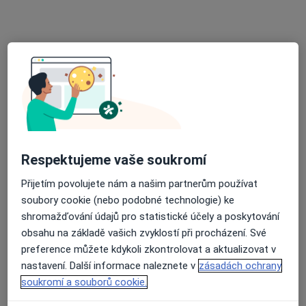
MUDr. Michael Kozák
·
Více
Gynekolog
362 názorů
Respektujeme vaše soukromí
Adresa 1
Adresa 2
Přijetím povolujete nám a našim partnerům používat
soubory cookie (nebo podobné technologie) ke
Slezská 515, Hradec nad Moravicí, Opava
•
Mapa
shromažďování údajů pro statistické účely a poskytování
Gynekologie pro region Opava a okolí
obsahu na základě vašich zvyklostí při procházení. Své
Tento specialista nenabízí online rezervaci termínu na této adrese.
preference můžete kdykoli zkontrolovat a aktualizovat v
nastavení. Další informace naleznete v
zásadách ochrany
Rezervovat termín
soukromí a souborů cookie.