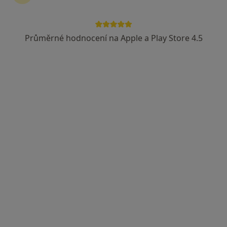
Průměrné hodnocení na Apple a Play Store 4.5
MUDr. Richard Spousta
·
Více
Gynekolog
73 názorů
Opavská 6116/15, Ostrava
•
Mapa
Gynmater s.r.o., gynekologie
Tento specialista nenabízí online rezervaci termínu na této adrese.
Rezervovat termín
K dispozici jsou specialisté
Tito specialisté se nacházejí mimo Ostrava-Zabřeh ,
moravskoslezský, v oblastech blízkých vašemu
vyhledávání.