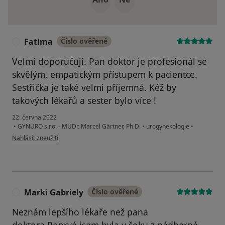
Fatima
Číslo ověřené
F
Velmi doporučuji. Pan doktor je profesionál se
skvělým, empatickým přístupem k pacientce.
Sestřička je také velmi příjemná. Kéž by
takových lékařů a sester bylo více !
22. června 2022
•
GYNURO s.r.o. - MUDr. Marcel Gärtner, Ph.D.
•
urogynekologie
•
podle názoru uživatele Fatima
Nahlásit zneužití
Marki Gabriely
Číslo ověřené
M
Neznám lepšího lékaře než pana