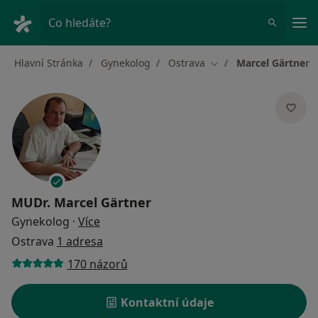
Hla
Co hledáte?
Hlavní Stránka
Gynekolog
Ostrava
Marcel Gärtner
Změna města
MUDr.
Marcel Gärtner
o specializacích
Gynekolog
·
Více
Ostrava
1 adresa
170 názorů
Kontaktní údaje