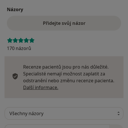
Názory
Členství v organizacích:
- člen České gynekologicko-porodnické společnosti
Přidejte svůj názor
(ČGPS)
- člen Urogynekologické společnosti (UGS)
- člen Mezinárodní společnosti pro kontinenci (ICS)
- člen Mezinárodní urogynekologické společnosti
170 názorů
(IUGA)
- člen Evropské urogynekologické společnosti (EUGA)
Recenze pacientů jsou pro nás důležité.
Specialisté nemají možnost zaplatit za
odstranění nebo změnu recenze pacienta.
Další informace o názorech
Další informace.
Hledejte v názorech