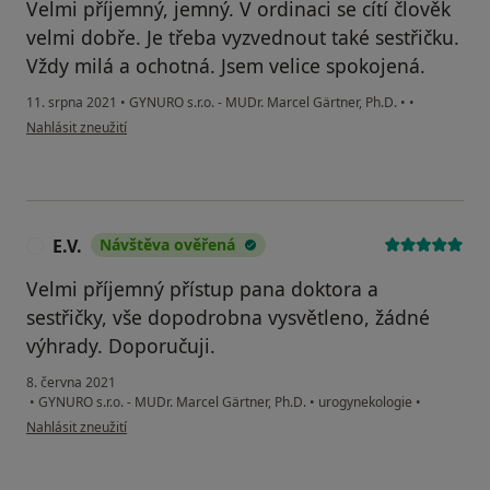
Velmi příjemný, jemný. V ordinaci se cítí člověk
velmi dobře. Je třeba vyzvednout také sestřičku.
Vždy milá a ochotná. Jsem velice spokojená.
11. srpna 2021
•
GYNURO s.r.o. - MUDr. Marcel Gärtner, Ph.D.
•
•
podle názoru uživatele J.K.
Nahlásit zneužití
E.V.
Návštěva ověřená
E
Velmi příjemný přístup pana doktora a
sestřičky, vše dopodrobna vysvětleno, žádné
výhrady. Doporučuji.
8. června 2021
•
GYNURO s.r.o. - MUDr. Marcel Gärtner, Ph.D.
•
urogynekologie
•
podle názoru uživatele E.V.
Nahlásit zneužití