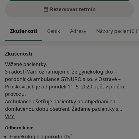
Rezervovat termín
Zkušenosti
Ceník
Adresy
Názory pacientů (
Zkušenosti
Vážené pacientky.
S radostí Vám oznamujeme, že gynekologicko –
porodnická ambulance GYNURO s.r.o. v Ostravě –
Proskovicích je od pondělí 11. 5. 2020 opět v plném
provozu.
Ambulance ošetřuje pacientky po objednání na
domluvenou dobu ošetření. Žádáme pacientky s
O mně
akutním problémem, aby nás před návštěvou
Více
ambulance telefonicky kontaktovaly na t.č. 732 348 884
Odborník na:
a domluvily si přesnou dobu ošetření. Opatření je
Gynekologie a porodnictví
zavedeno kvůli omezení kontaktů pacientek v čekárně.