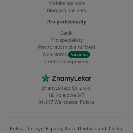
Mobilní aplikace
Blog pro pacienty
Pro profesionály
Ceník
Pro specialisty
Pro zdravotnická zařízení
Noa Notes
Novinka
Centrum nápovědy
Kontakt
ZnamyLekar - Hlavní stránka
ZnanyLekarz Sp. z o.o.
ul. Kolejowa 5/7
01-217 Warszawa, Polska
se otevře v nové záložce
se otevře v nové záložce
se otevře v nové záložce
se otevře v nové záložce
se otevře v 
se o
Polska
,
Türkiye
,
España
,
Italia
,
Deutschland
,
Česko
,