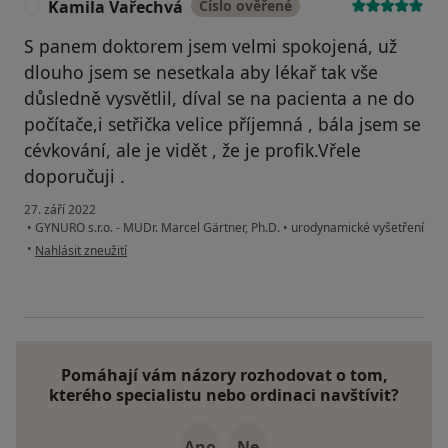
Kamila Vařechvá
Číslo ověřené
K
S panem doktorem jsem velmi spokojená, už
dlouho jsem se nesetkala aby lékař tak vše
důsledně vysvětlil, díval se na pacienta a ne do
počítače,i setřička velice příjemná , bála jsem se
cévkování, ale je vidět , že je profik.Vřele
doporučuji .
27. září 2022
•
GYNURO s.r.o. - MUDr. Marcel Gärtner, Ph.D.
•
urodynamické vyšetření
podle názoru uživatele Kamila Vařechvá
•
Nahlásit zneužití
Pomáhají vám názory rozhodovat o tom,
kterého specialistu nebo ordinaci navštívit?
Ano
Ne