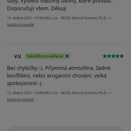
vždy. Vysvětlí všechny úkony, které provádí.
Doporučuji všem. Děkuji
19. dubna 2021
•
GYNURO s.r.o. - MUDr. Marcel Gärtner, Ph.D.
•
•
podle názoru uživatele Jana V.
Nahlásit zneužití
V.V.
Návštěva ověřená
V
Bez chybičky:-). Příjemná atmosféra, žádné
konfliktní, nebo arogantní chování, velká
spokojenost:-).
12. dubna 2021
•
GYNURO s.r.o. - MUDr. Marcel Gärtner, Ph.D.
•
•
podle názoru uživatele V.V.
Nahlásit zneužití