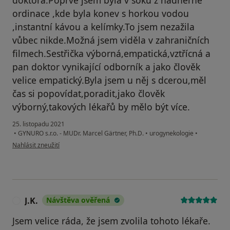
doktora.Poprvé jsem byla v šoku z nádherné
ordinace ,kde byla konev s horkou vodou
,instantní kávou a kelímky.To jsem nezažila
vůbec nikde.Možná jsem viděla v zahraničních
filmech.Sestřička výborná,empatická,vztřícná a
pan doktor vynikající odborník a jako člověk
velice empatický.Byla jsem u něj s dcerou,měl
čas si popovídat,poradit,jako člověk
výborný,takových lékařů by mělo být více.
25. listopadu 2021
•
GYNURO s.r.o. - MUDr. Marcel Gärtner, Ph.D.
•
urogynekologie
•
podle názoru uživatele Marki Gabriely
Nahlásit zneužití
J.K.
Návštěva ověřená
J
Jsem velice ráda, že jsem zvolila tohoto lékaře.