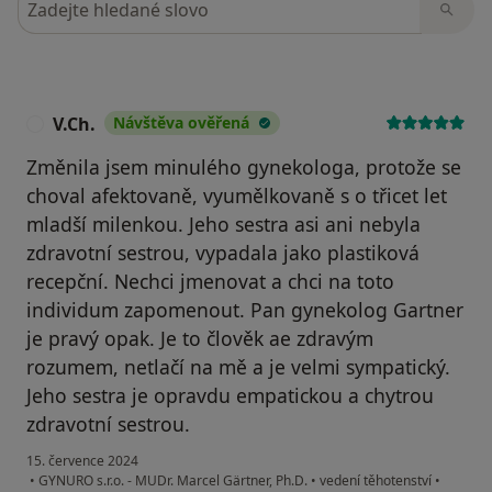
V.Ch.
Návštěva ověřená
V
Změnila jsem minulého gynekologa, protože se
choval afektovaně, vyumělkovaně s o třicet let
mladší milenkou. Jeho sestra asi ani nebyla
zdravotní sestrou, vypadala jako plastiková
recepční. Nechci jmenovat a chci na toto
individum zapomenout. Pan gynekolog Gartner
je pravý opak. Je to člověk ae zdravým
rozumem, netlačí na mě a je velmi sympatický.
Jeho sestra je opravdu empatickou a chytrou
zdravotní sestrou.
15. července 2024
•
GYNURO s.r.o. - MUDr. Marcel Gärtner, Ph.D.
•
vedení těhotenství
•