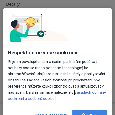
před čekárnou. Pacientka vstupuje maximálně s
Detaily
jednou doprovázející osobou. Toto opatření dodržujte
z důvodu omezení kontaktů.
Operace dělohy
O případných dalších změnách Vás budeme v
Detaily
budoucnu informovat podle aktuálního vývoje situace
stran COVID-19 v ČR. Děkujeme za pochopení a
Očkování proti hpv
dodržování nastavených pravidel a omlouváme se za
Detaily
komplikace.
Respektujeme vaše soukromí
1999 – úspěšné ukončení studia medicíny JLF UK
Urodynamické vyšetření
Přijetím povolujete nám a našim partnerům používat
Martin - obor: všeobecné lékařství
Detaily
soubory cookie (nebo podobné technologie) ke
2016 - úspěšné ukončení doktorského
shromažďování údajů pro statistické účely a poskytování
postgraduálního studia - Ph.D., Univerzita Palackého,
+1 služba
obsahu na základě vašich zvyklostí při procházení. Své
Olomouc
preference můžete kdykoli zkontrolovat a aktualizovat v
nastavení. Další informace naleznete v
zásadách ochrany
Jak fungují ceny?
Zaměstnání:
soukromí a souborů cookie.
1999 - 2001 Gynekologicko - porodnické oddělení
Nemocnice s poliklinikou Čadca, SR
Adresa
2001 - 2003 Gynekologicko - porodnické oddělení
Přijmout