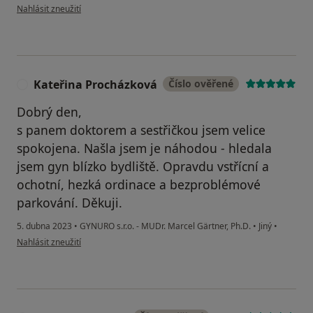
podle názoru uživatele V.Ch.
Nahlásit zneužití
Kateřina Procházková
Číslo ověřené
K
Dobrý den,
s panem doktorem a sestřičkou jsem velice
spokojena. Našla jsem je náhodou - hledala
jsem gyn blízko bydliště. Opravdu vstřícní a
ochotní, hezká ordinace a bezproblémové
parkování. Děkuji.
5. dubna 2023
•
GYNURO s.r.o. - MUDr. Marcel Gärtner, Ph.D.
•
Jiný
•
podle názoru uživatele Kateřina Procházková
Nahlásit zneužití