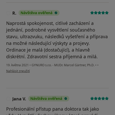
R.
Návštěva ověřená
R
Naprostá spokojenost, citlivé zacházení a
jednání, podrobné vysvětlení současného
stavu, ultrazvuku, následků vyšetření a příprava
na možné následující výskyty a projevy.
Ordinace je malá (dostačující), a hlavně
diskrétní. Zdravotní sestra příjemná a milá.
19. května 2021
•
GYNURO s.r.o. - MUDr. Marcel Gärtner, Ph.D.
•
•
podle názoru uživatele R.
Nahlásit zneužití
Jana V.
Návštěva ověřená
J
Profesionální přístup pana doktora tak jako