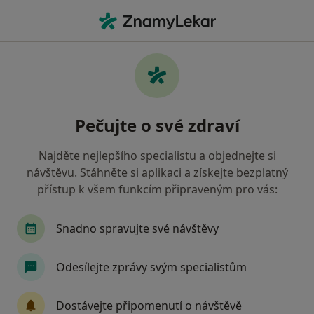
Hla
Gynekolog • Ostrava, moravskoslezský
Filtry
• 1
Mapa
Doporučení gynekologové s Revírní
Pečujte o své zdraví
bratrská pokladna, zdravotní pojišťovna
Ostrava
Najděte nejlepšího specialistu a objednejte si
Jak řadíme výsledky vyhledávání?
návštěvu. Stáhněte si aplikaci a získejte bezplatný
přístup k všem funkcím připraveným pro vás:
Snadno spravujte své návštěvy
Odesílejte zprávy svým specialistům
Dostávejte připomenutí o návštěvě
Doc. MUDr. Peter Koliba, CSc.