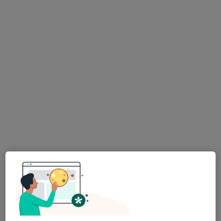
63 názorů
Adresa 1
Adresa 2
Adresa 3
Rydultowská 1370, Orlová
•
Mapa
Gynet AH s.r.o.,
Tento specialista nenabízí online rezervaci termínu na této adrese.
Rezervovat termín
MUDr. Hynek Hrankay