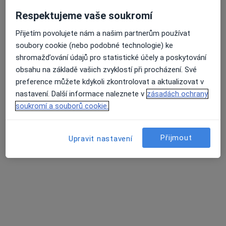
·
Více
Gynekolog
Respektujeme vaše soukromí
21 názorů
Přijetím povolujete nám a našim partnerům používat
Zádvoří 479, Brušperk
•
Mapa
soubory cookie (nebo podobné technologie) ke
Ambulance Brušperk s.r.o
shromažďování údajů pro statistické účely a poskytování
Tento specialista nenabízí online rezervaci termínu na této adrese.
obsahu na základě vašich zvyklostí při procházení. Své
preference můžete kdykoli zkontrolovat a aktualizovat v
Rezervovat termín
nastavení. Další informace naleznete v
zásadách ochrany
soukromí a souborů cookie.
K dispozici jsou specialisté
Přijmout
Upravit nastavení
Tito specialisté se nacházejí mimo Ostrava,
moravskoslezský, v oblastech blízkých vašemu
vyhledávání.